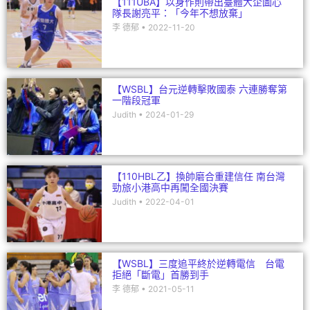
【111UBA】以身作則帶出臺體大企圖心
隊長謝亮平：「今年不想放棄」
李 德郁
2022-11-20
【WSBL】台元逆轉擊敗國泰 六連勝奪第
一階段冠軍
Judith
2024-01-29
【110HBL乙】換帥磨合重建信任 南台灣
勁旅小港高中再闖全國決賽
Judith
2022-04-01
【WSBL】三度追平終於逆轉電信 台電
拒絕「斷電」首勝到手
李 德郁
2021-05-11