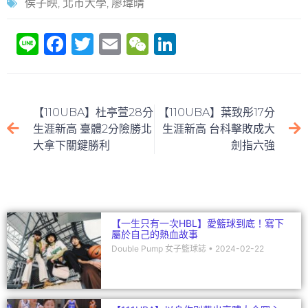
侯子映
,
北市大學
,
廖瑋晴
Li
F
T
E
W
Li
n
a
w
m
e
n
e
c
itt
ai
C
k
e
er
l
h
e
【110UBA】杜亭萱28分
【110UBA】葉致彤17分
b
at
dI
生涯新高 臺體2分險勝北
生涯新高 台科擊敗成大
大拿下關鍵勝利
劍指六強
o
n
o
k
【一生只有一次HBL】愛籃球到底！寫下
屬於自己的熱血故事
Double Pump 女子籃球誌
2024-02-22