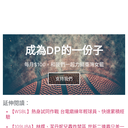
成為DP的一份子
每月$100，和我們一起力挺臺灣女籃
支持我們
延伸閱讀：
【WSBL】熱身試同作戰 台電磨練年輕球員、快速累積經
驗
【109UBA】林蝶、潔丹妮兒轟炸禁區 世新二連霸只差一