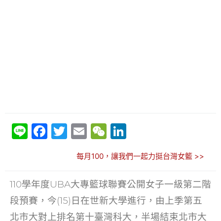
Li
F
T
E
W
Li
n
a
w
m
e
n
每月100，讓我們一起力挺台灣女籃 >>
e
c
itt
ai
C
k
e
er
l
h
e
110學年度UBA大專籃球聯賽公開女子一級第二階
b
at
dI
段預賽，今(15)日在世新大學進行，由上季第五
o
n
北市大對上排名第十臺灣科大，半場結束北市大