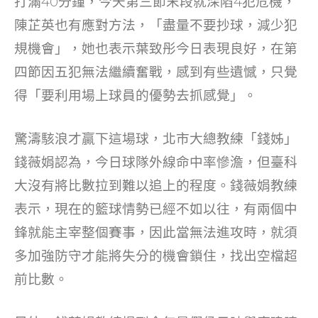
打滿40分鐘，今天第三節末段就深陷4犯危機，
陳芷英也有應對方法，「盡量不要抄球，減少犯
規機會」，她也表示葉致彤今日表現良好，在第
四節因五犯無法繼續奮戰，感到有些遺憾，只覺
得「要利用場上球員的優勢去抓感覺」。
驚濤駭浪才贏下這場球，北市大總教練「錢姊」
錢薇娟認為，今日球隊外線命中率慘澹，但臺科
大沒有將比數拉到難以追上的程度。錢薇娟教練
表示，現在的籃球情勢已經不如以往，有兩個中
鋒就能主宰整個賽事，因此當無法進攻時，就須
多加強防守才能將失分的機會鎖住，找出空檔超
前比數。