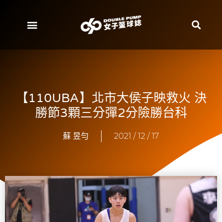
【110UBA】北市大侯子映救火 決
勝節3顆三分彈2分險勝台科
蘇 昱勻
2021 / 12 / 17