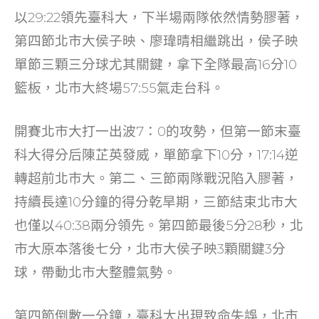
o
以29:22領先臺科大，下半場兩隊依然情勢膠著，
k
第四節北市大侯子映、廖瑋晴相繼跳出，侯子映
單節三顆三分球尤其關鍵，拿下全隊最高16分10
籃板，北市大終場57:55氣走台科。
開賽北市大打一出波7：0的攻勢，但第一節末臺
科大得分后陳芷英發威，單節拿下10分，17:14逆
轉超前北市大。第二、三節兩隊戰況陷入膠著，
持續長達10分鐘的得分乾旱期，三節結束北市大
也僅以40:38兩分領先。第四節最後5分28秒，北
市大原本落後七分，北市大侯子映3顆關鍵3分
球，帶動北市大整體氣勢。
第四節倒數一分鐘，臺科大出現致命失誤，北市