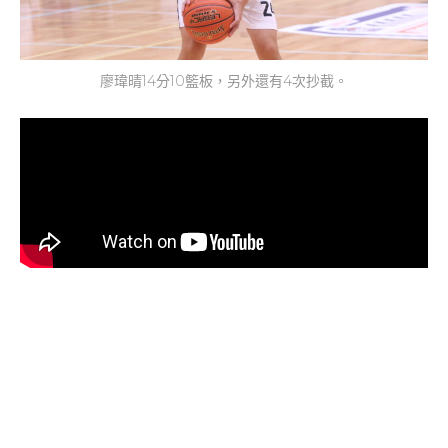
廖瑋晴14分10籃板，另外還有4次抄截。