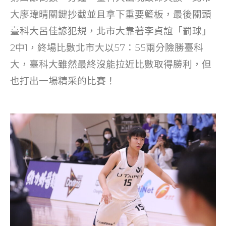
大廖瑋晴關鍵抄截並且拿下重要籃板，最後關頭
臺科大呂佳諺犯規，北市大靠著李貞誼「罰球」
2中1，終場比數北市大以57：55兩分險勝臺科
大，臺科大雖然最終沒能拉近比數取得勝利，但
也打出一場精采的比賽！