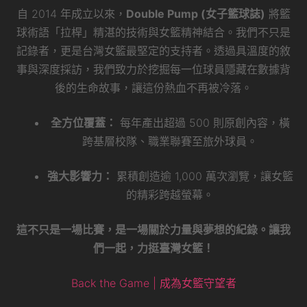
自 2014 年成立以來，
Double Pump (女子籃球誌)
將籃
球術語「拉桿」精湛的技術與女籃精神結合。我們不只是
記錄者，更是台灣女籃最堅定的支持者。透過具溫度的敘
事與深度採訪，我們致力於挖掘每一位球員隱藏在數據背
後的生命故事，讓這份熱血不再被冷落。
全方位覆蓋：
每年產出超過 500 則原創內容，橫
跨基層校隊、職業聯賽至旅外球員。
強大影響力：
累積創造逾 1,000 萬次瀏覽，讓女籃
的精彩跨越螢幕。
這不只是一場比賽，是一場關於力量與夢想的紀錄。讓我
們一起，力挺臺灣女籃！
Back the Game | 成為女籃守望者