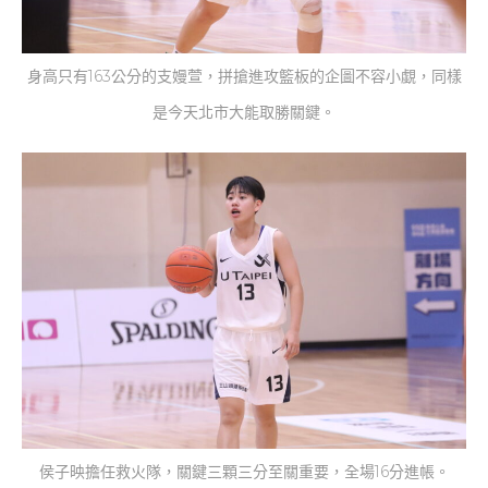
身高只有163公分的支嫚萱，拼搶進攻籃板的企圖不容小覷，同樣
是今天北市大能取勝關鍵。
侯子映擔任救火隊，關鍵三顆三分至關重要，全場16分進帳。