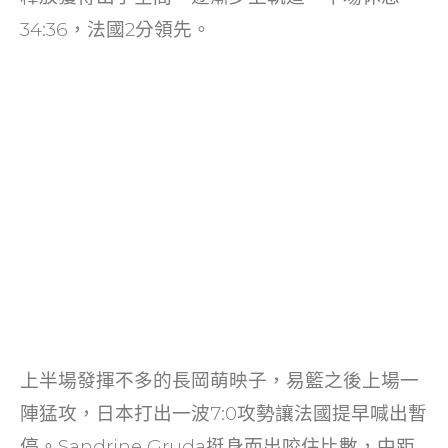
34:36，法國2分領先。
上半場發揮不多的長岡萌映子，易籃之後上場一
陣猛攻，日本打出一波7:0攻勢讓法國提早喊出暫
停。Sandrine Gruda挺身而出咬住比數，中距