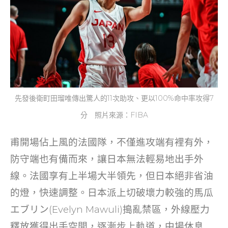
先發後衛町田瑠唯傳出驚人的11次助攻、更以100%命中率攻得7
分 照片來源：FIBA
甫開場佔上風的法國隊，不僅進攻端有裡有外，
防守端也有備而來，讓日本無法輕易地出手外
線。法國享有上半場大半領先，但日本絕非省油
的燈，快速調整。日本派上切破壞力較強的馬瓜
エブリン(Evelyn Mawuli)搗亂禁區，外線壓力
釋放獲得出手空間，逐漸步上軌道，中場休息