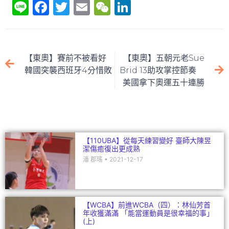
Li
F
T
E
W
Li
n
a
w
m
e
n
e
c
itt
ai
C
k
e
er
l
h
e
【東奧】賽前不被看好
【東奧】五朝元老Sue
b
at
dI
韓國突襲西班牙4分惜敗
Brid 13助攻掌控節奏
美國拿下奧運五十連勝
o
n
o
k
【110UBA】從每天練習變好 臺師大陳昱
潔傷癒復出更成熟
潘 郡瑤
2021-12-17
【WCBA】前進WCBA（四）：林仙芳首
年收獲滿滿 「能當運動員是很幸福的事」
(上)