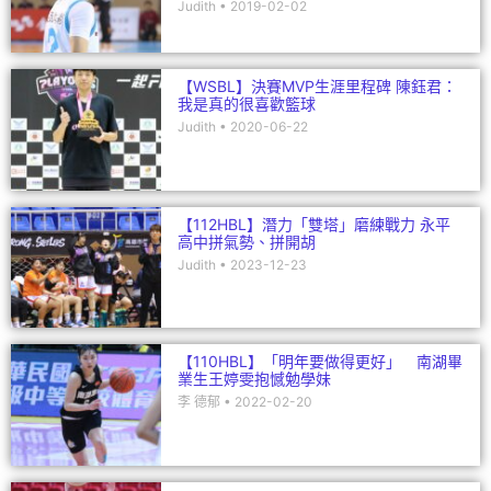
Judith
2019-02-02
【WSBL】決賽MVP生涯里程碑 陳鈺君：
我是真的很喜歡籃球
Judith
2020-06-22
【112HBL】潛力「雙塔」磨練戰力 永平
高中拼氣勢、拼開胡
Judith
2023-12-23
【110HBL】「明年要做得更好」 南湖畢
業生王婷雯抱憾勉學妹
李 德郁
2022-02-20