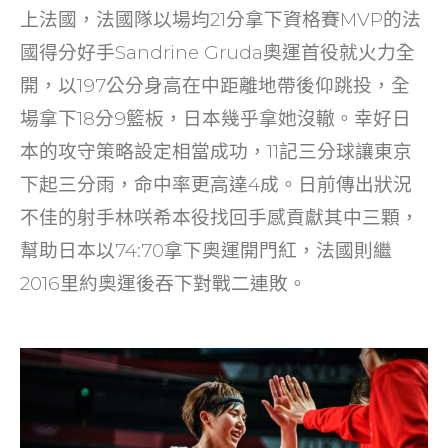
o
上法國，法國隊以場均21分拿下資格賽MVP的法
k
國得分好手Sandrine Gruda奧運首役就火力全
開，以197公分身高在中距離地帶後仰跳投，全
場拿下18分9籃板，日本幾乎拿她沒轍。幸好日
本的攻守策略設定相當成功，11記三分球讓東京
下起三分雨，命中率更高達4成。日前傳出狀況
不佳的射手林咲希本役找回手感貢獻其中三顆，
幫助日本以74:70拿下奧運開門紅，法國則繼
2016里約奧運後吞下對戰二連敗。