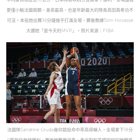
更僅小輸法國兩顆，身高最高、也是年齡最大的隊長高田真希功不
可沒。本役她出賽36分鐘幾乎打滿全場，賽後教練Tom Hovasse
大讚她「是今天的MVP」。照片來源：FIBA
法國隊Sandrine Gruda後仰跳投命中率高得嚇人，全場拿下18分
9籃板仍無緣勝利，賽後她難掩沮喪，表示對和美國同組的她們來