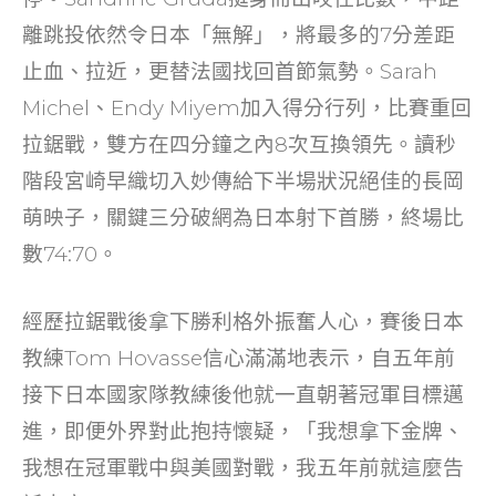
離跳投依然令日本「無解」，將最多的7分差距
止血、拉近，更替法國找回首節氣勢。Sarah
Michel、Endy Miyem加入得分行列，比賽重回
拉鋸戰，雙方在四分鐘之內8次互換領先。讀秒
階段宮崎早織切入妙傳給下半場狀況絕佳的長岡
萌映子，關鍵三分破網為日本射下首勝，終場比
數74:70。
經歷拉鋸戰後拿下勝利格外振奮人心，賽後日本
教練Tom Hovasse信心滿滿地表示，自五年前
接下日本國家隊教練後他就一直朝著冠軍目標邁
進，即便外界對此抱持懷疑，「我想拿下金牌、
我想在冠軍戰中與美國對戰，我五年前就這麼告