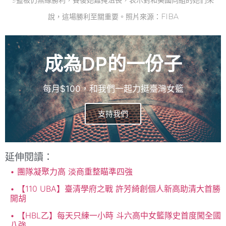
說，這場勝利至關重要。照片來源：FIBA
成為DP的一份子
每月$100，和我們一起力挺臺灣女籃
支持我們
延伸閱讀：
團隊凝聚力高 淡商重整瞄準四強
【110 UBA】臺清學府之戰 許芳綺創個人新高助清大首勝
開胡
【HBL乙】每天只練一小時 斗六高中女籃隊史首度闖全國
八強