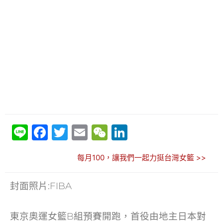
Li
F
T
E
W
Li
n
a
w
m
e
n
每月100，讓我們一起力挺台灣女籃 >>
e
c
itt
ai
C
k
e
er
l
h
e
封面照片:FIBA
b
at
dI
o
n
東京奧運女籃B組預賽開跑，首役由地主日本對