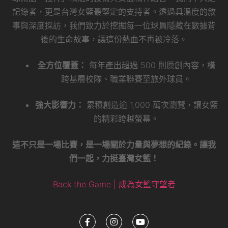
記錄者，更是台灣女籃最堅定的支持者。透過具溫度的敘
事與深度採訪，我們致力於挖掘每一位球員隱藏在數據背
後的生命故事，讓這份熱血不再被冷落。
全方位覆蓋：
每年產出超過 500 則原創內容，橫
跨基層校隊、職業聯賽至旅外球員。
強大影響力：
累積創造逾 1,000 萬次瀏覽，讓女籃
的精彩跨越螢幕。
這不只是一場比賽，是一場關於力量與夢想的紀錄。讓我
們一起，力挺臺灣女籃！
Back the Game | 成為女籃守望者