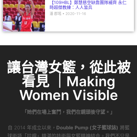
【109HBL】鄭慧慈空缺靠團隊補齊 永仁
時超傑教練：人人皆兵
潘 郡瑤
2020-11-16
讓台灣女籃，從此被
看見 ｜Making
Women Visible
「她們在場上奮鬥，我們在鏡頭後守望。」
自 2014 年成立以來，
Double Pump (女子籃球誌)
將籃
球術語「拉桿」精湛的技術與女籃精神結合。我們不只是