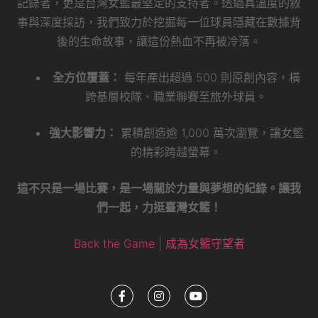
記錄者，更是台灣女籃最堅定的支持者。透過具溫度的敘
事與深度採訪，我們致力於挖掘每一位球員隱藏在數據背
後的生命故事，讓這份熱血不再被冷落。
全方位覆蓋：
每年產出超過 500 則原創內容，橫
跨基層校隊、職業聯賽至旅外球員。
強大影響力：
累積創造逾 1,000 萬次瀏覽，讓女籃
的精彩跨越螢幕。
這不只是一場比賽，是一場關於力量與夢想的紀錄。讓我
們一起，力挺臺灣女籃！
Back the Game | 成為女籃守望者