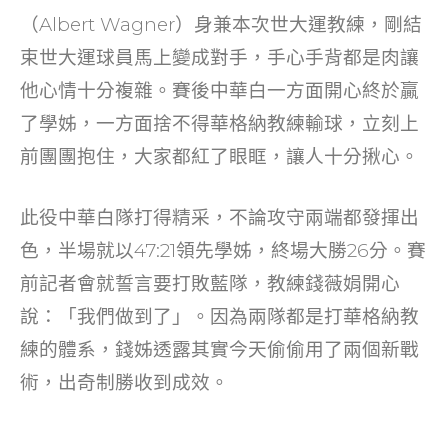
o
（Albert Wagner）身兼本次世大運教練，剛結
k
束世大運球員馬上變成對手，手心手背都是肉讓
他心情十分複雜。賽後中華白一方面開心終於贏
了學姊，一方面捨不得華格納教練輸球，立刻上
前團團抱住，大家都紅了眼眶，讓人十分揪心。
此役中華白隊打得精采，不論攻守兩端都發揮出
色，半場就以47:21領先學姊，終場大勝26分。賽
前記者會就誓言要打敗藍隊，教練錢薇娟開心
說：「我們做到了」。因為兩隊都是打華格納教
練的體系，錢姊透露其實今天偷偷用了兩個新戰
術，出奇制勝收到成效。