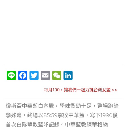
Li
F
T
E
W
Li
n
a
w
m
e
n
每月100，讓我們一起力挺台灣女籃 >>
e
c
itt
ai
C
k
e
er
l
h
e
瓊斯盃中華藍白內戰，學妹衝勁十足，整場跑給
b
at
dI
學姊追，終場以85:59擊敗中華藍，寫下1990後
o
n
首次白隊擊敗藍隊記錄。中華藍教練華格納