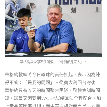
華格納教練忍不住落淚：「他們都是家人」。
華格納教練將今日輸球的責任扛起，表示因為練
得不夠：「是我的問題」。從義大利回台灣後，
華格納只有五天的時間整合團隊，整體集訓時間
短，球員又因要到WCBA試練無法全程配合，加
上黃品蓁因傷退訓。而中華白相對而言是一支完