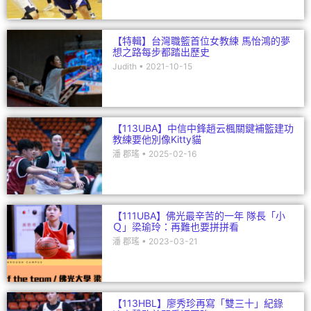
【特輯】台灣職籃首位女教練 馬怡鴻的夢
想之路每步都踏出歷史
Judith
2021-10-15
【113UBA】中信中鋒趙云楓關鍵補籃建功
教練要他別像Kitty貓
潘 郡瑤
2025-02-16
【111UBA】佛光最辛苦的一年 隊長「小
Ｑ」梁瑜玲：再難也要拼拼看
潘 郡瑤
2023-03-21
【113HBL】廖秀珍再寫「雙三十」紀錄