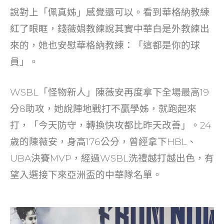
說對上「佩真姊」感覺還可以。看到華格納教練
紅了眼眶，錢薇娟教練說其實中華白是外教練出
來的，她也安慰華格納教練：「這都是你的球
員」。
WSBL「怪物新人」陳薇安再度拿下全場最高19
分8助攻，她說陣地戰打不贏學姊，就跑起來
打，「今天防守，轉換快攻都比昨天改善」。24
歲的陳薇安，身高176公分，曾經拿下HBL、
UBA決賽MVP，經過WSBL洗禮越打越出色，有
望入選接下來亞洲盃的中華隊名單。