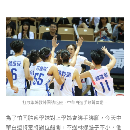
打敗學姊教練團請吃飯，中華白選手歡聲雷動。
為了怕同體系學妹對上學姊會綁手綁腳，今天中
華白還特意將對位錯開，不過林蝶膽子不小，他