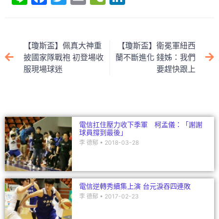
n
a
w
m
e
n
e
c
itt
ai
C
k
e
er
l
h
e
【瓊斯盃】佩真大神重
【瓊斯盃】衛冕軍紐西
b
at
dI
披國家隊戰袍 初登場收
蘭不斷進化 錢姊：我們
服現場球迷
要趕快跟上
o
n
o
k
電信扛住壓力收下季軍 柯孟儀：「謝謝
球員撐到最後」
李 德郁
2018-03-28
電信逆轉秀續集上演 台元淚吞四連敗
李 德郁
2017-02-23