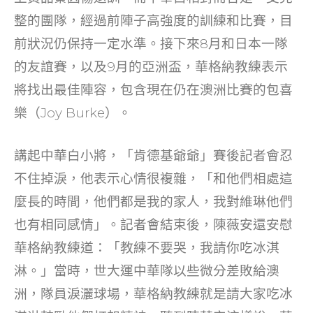
整的團隊，經過前陣子高強度的訓練和比賽，目
前狀況仍保持一定水準。接下來8月和日本一隊
的友誼賽，以及9月的亞洲盃，華格納教練表示
將找出最佳陣容，包含現在仍在澳洲比賽的包喜
樂（Joy Burke）。
講起中華白小將，「肯德基爺爺」賽後記者會忍
不住掉淚，他表示心情很複雜，「和他們相處這
麼長的時間，他們都是我的家人，我對維琳他們
也有相同感情」。記者會結束後，陳薇安還安慰
華格納教練道：「教練不要哭，我請你吃冰淇
淋。」當時，世大運中華隊以些微分差敗給澳
洲，隊員淚灑球場，華格納教練就是請大家吃冰