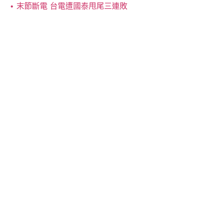
末節斷電 台電遭國泰甩尾三連敗