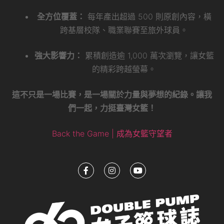
全方位覆蓋：
每年產出超過 500 則原創內容，橫
跨基層校隊、職業聯賽至旅外球員。
強大影響力：
累積創造逾 1,000 萬次瀏覽，讓女籃
的精彩跨越螢幕。
這不只是一場比賽，是一場關於力量與夢想的紀錄。讓我
們一起，力挺臺灣女籃！
Back the Game | 成為女籃守望者