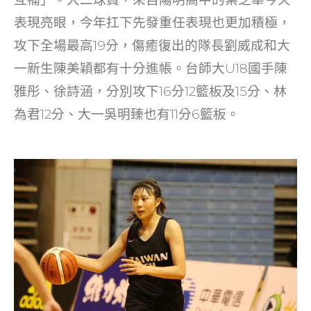
表現亮眼，今年扛下先發重任表現也更加積極，
攻下全場最高19分，傷癒復出的隊長劉威成和大
一新生陳美穎都有十分進帳。台師大U18國手陳
雅彤、徐詩涵，分別攻下16分12籃板及15分、林
為君12分、大一吳明臻也有11分6籃板。