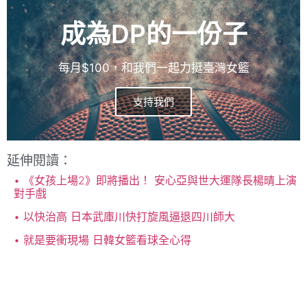
成為DP的一份子
每月$100，和我們一起力挺臺灣女籃
支持我們
延伸閱讀：
《女孩上場2》即將播出！ 安心亞與世大運隊長楊晴上演
對手戲
以快治高 日本武庫川快打旋風逼退四川師大
就是要衝現場 日韓女籃看球全心得