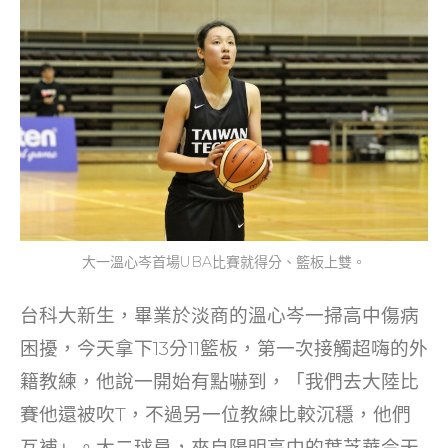
大一溫心岑首場UBA比賽就得分、籃板上雙。
台科大新生，畢業於淡商的溫心岑一掃高中傷病
困擾，今天拿下13分11籃板，第一次接觸超嗨的外
籍教練，他說一開始有點嚇到，「我們去大陸比
賽他還被吹T，不過另一位教練比較沉穩，他們
互補」。大二球員，來自陽明高中的葉芝華今天