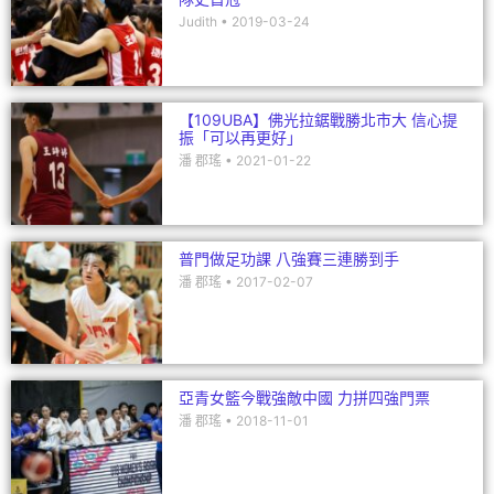
Judith
2019-03-24
【109UBA】佛光拉鋸戰勝北市大 信心提
振「可以再更好」
潘 郡瑤
2021-01-22
普門做足功課 八強賽三連勝到手
潘 郡瑤
2017-02-07
亞青女籃今戰強敵中國 力拼四強門票
潘 郡瑤
2018-11-01