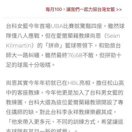
n
a
w
m
e
n
每月100，讓我們一起力挺台灣女籃 >>
e
c
itt
ai
C
k
e
er
l
h
e
台科女籃今年首場UBA比賽就驚豔四座，雖然球
b
at
dI
隊僅八人應戰，但在愛爾蘭藉教練尚恩（Sean
o
n
Kilmartin）的「拼命」籃球帶領下，和勁旅台
o
師大一路糾纏，雖然最終76:68不敵，但拼勁十
k
足的球風十分吸睛。
尚恩其實今年年初就已在HBL亮相，擔任松山高
中的客座教練，今年他更是加入了台科男女籃的
教練團，台科大還為這位愛爾蘭藉教頭開設了專
任講師的缺。對此台科李永祥教練樂觀其成，
「他來帶入更多元、不同的訓練方式，希望讓這
支球隊有耳目一新的感覺」。