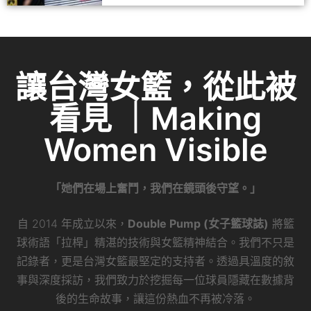
讓台灣女籃，從此被
看見 ｜Making
Women Visible
「她們在場上奮鬥，我們在鏡頭後守望。」
自 2014 年成立以來，
Double Pump (女子籃球誌)
將籃
球術語「拉桿」精湛的技術與女籃精神結合。我們不只是
記錄者，更是台灣女籃最堅定的支持者。透過具溫度的敘
事與深度採訪，我們致力於挖掘每一位球員隱藏在數據背
後的生命故事，讓這份熱血不再被冷落。