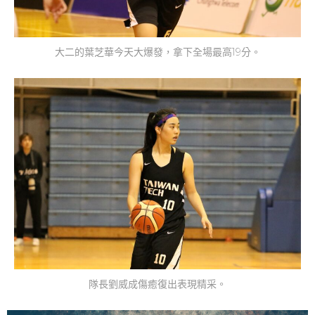
大二的葉芝華今天大爆發，拿下全場最高19分。
隊長劉威成傷癒復出表現精采。