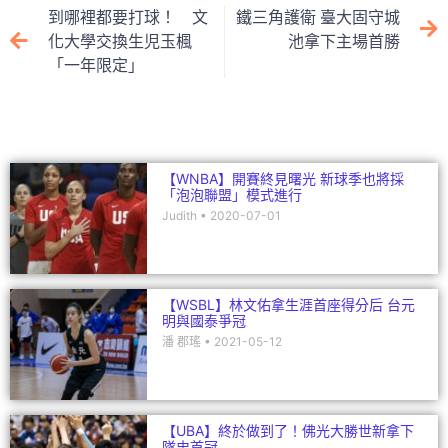
e
er
l
h
e
到哪裡都要打球！ 文
鐵三角護衛 臺大固守城
b
at
dI
化大學交換生児玉楓
池拿下主場首勝
「一年限定」
o
n
o
k
【WNBA】開賽終見曙光 新球季也將採
「泡泡聯盟」模式進行
Judith
2020-07-01
【WSBL】林文佑拿生涯首座得分后 台元
明與國泰爭冠
潘 郡瑤
2021-05-12
【UBA】終於做到了！佛光大勝世新拿下
隊史首冠