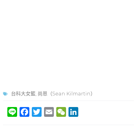
台科大女籃
,
尚恩（Sean Kilmartin）
Li
F
T
E
W
Li
n
a
w
m
e
n
e
c
itt
ai
C
k