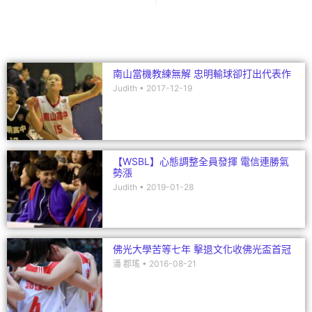
o
n
o
k
南山當機教練無解 忠明輸球卻打出代表作
Judith
2017-12-19
【WSBL】心態調整全員發揮 電信連勝氣
勢漲
Judith
2019-01-28
佛光大學苦等七年 擊退文化收佛光盃首冠
潘 郡瑤
2016-08-21