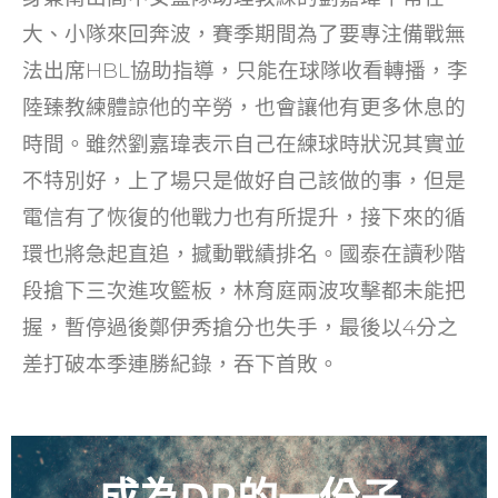
大、小隊來回奔波，賽季期間為了要專注備戰無
法出席HBL協助指導，只能在球隊收看轉播，李
陸臻教練體諒他的辛勞，也會讓他有更多休息的
時間。雖然劉嘉瑋表示自己在練球時狀況其實並
不特別好，上了場只是做好自己該做的事，但是
電信有了恢復的他戰力也有所提升，接下來的循
環也將急起直追，撼動戰績排名。國泰在讀秒階
段搶下三次進攻籃板，林育庭兩波攻擊都未能把
握，暫停過後鄭伊秀搶分也失手，最後以4分之
差打破本季連勝紀錄，吞下首敗。