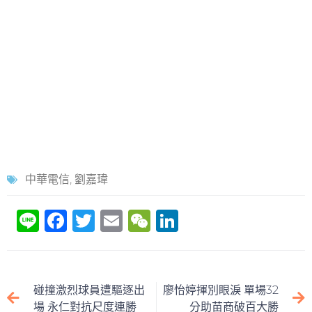
中華電信
,
劉嘉瑋
Li
F
T
E
W
Li
n
a
w
m
e
n
e
c
itt
ai
C
k
e
er
l
h
e
碰撞激烈球員遭驅逐出
廖怡婷揮別眼淚 單場32
b
at
dI
場 永仁對抗尺度連勝
分助苗商破百大勝