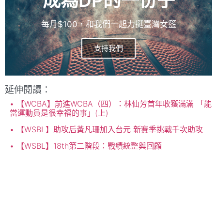
成為DP的一份子
每月$100，和我們一起力挺臺灣女籃
支持我們
延伸閱讀：
【WCBA】前進WCBA（四）：林仙芳首年收獲滿滿 「能
當運動員是很幸福的事」(上)
【WSBL】助攻后黃凡珊加入台元 新賽季挑戰千次助攻
【WSBL】18th第二階段：戰績統整與回顧