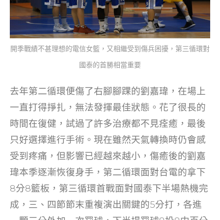
開季戰績不甚理想的電信女籃，又相繼受到傷兵困擾，第三循環對
國泰的首勝相當重要
去年第二循環便傷了右腳腳踝的劉嘉瑋，在場上
一直打得掙扎，無法發揮最佳狀態。花了很長的
時間在復健，試過了許多治療都不見痊癒，最後
只好選擇進行手術。現在雖然天氣轉換時仍會感
受到疼痛，但影響已經越來越小，傷癒後的劉嘉
瑋本季逐漸恢復身手，第二循環面對台電的拿下
8分8籃板，第三循環首戰面對國泰下半場熱機完
成，三、四節節末重複演出關鍵的5分打，各進