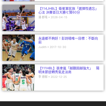
【114JHBL】衛冕軍民族「選擇性遺忘」
心法 決賽首日大勝七賢60分
潘 郡瑤
2026-04-15
永遠都不夠好！彭詩晴唯一目標：不斷向
前
Judith
2017-10-30
【111HBL】張聿嵐「越艱困越強大」 陽
明末節逆轉秀氣走淡商
李 德郁
2022-12-25