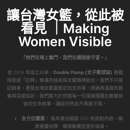
讓台灣女籃，從此被
看見 ｜Making
Women Visible
「她們在場上奮鬥，我們在鏡頭後守望。」
自 2014 年成立以來，
Double Pump (女子籃球誌)
將籃
球術語「拉桿」精湛的技術與女籃精神結合。我們不只是
記錄者，更是台灣女籃最堅定的支持者。透過具溫度的敘
事與深度採訪，我們致力於挖掘每一位球員隱藏在數據背
後的生命故事，讓這份熱血不再被冷落。
全方位覆蓋：
每年產出超過 500 則原創內容，橫
跨基層校隊、職業聯賽至旅外球員。