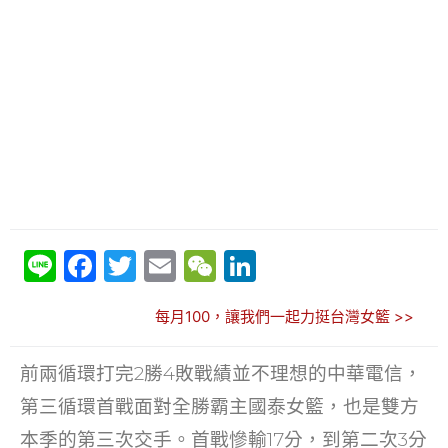
Li
F
T
E
W
Li
n
a
w
m
e
n
每月100，讓我們一起力挺台灣女籃 >>
e
c
itt
ai
C
k
e
er
l
h
e
前兩循環打完2勝4敗戰績並不理想的中華電信，
b
at
dI
第三循環首戰面對全勝霸主國泰女籃，也是雙方
o
n
本季的第三次交手。首戰慘輸17分，到第二次3分