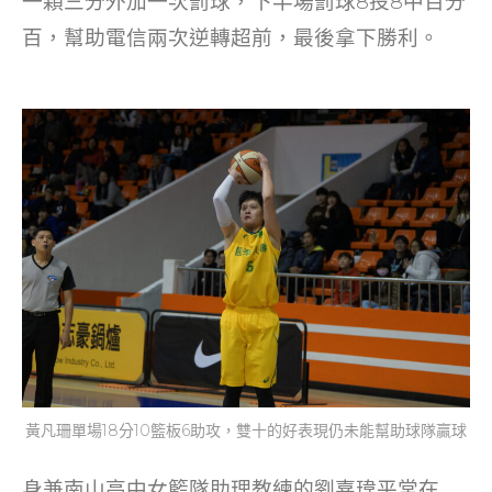
一顆三分外加一次罰球，下半場罰球8投8中百分
百，幫助電信兩次逆轉超前，最後拿下勝利。
黃凡珊單場18分10籃板6助攻，雙十的好表現仍未能幫助球隊贏球
身兼南山高中女籃隊助理教練的劉嘉瑋平常在