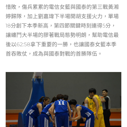
o
惜敗，傷兵累累的電信女籃與國泰的第三戰黃湘
k
婷歸隊，加上劉嘉瑋下半場開胡支援火力，單場
18分創下本季新高，第四節關鍵時刻連得5分，
讓纏鬥大半場的膠著戰局態勢明朗，幫助電信最
後以62:58拿下重要的一勝，也讓國泰女籃本季
首吞敗仗，成為與國泰對戰的首勝隊伍。