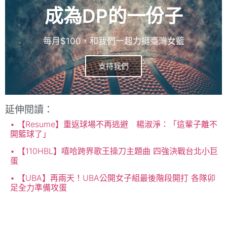
成為DP的一份子
每月$100，和我們一起力挺臺灣女籃
支持我們
延伸閱讀：
【Resume】重返球場不再逃避 楊淑淨：「這輩子離不
開籃球了」
【110HBL】嘻哈跨界歌王操刀主題曲 四強決戰台北小巨
蛋
【UBA】再兩天！UBA公開女子組最後階段開打 各隊卯
足全力準備攻蛋