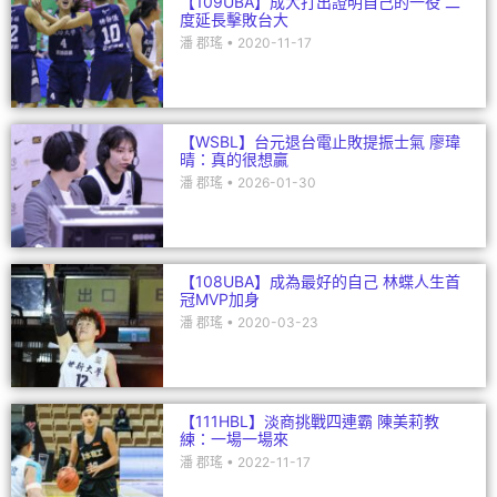
【109UBA】成大打出證明自己的一役 二
度延長擊敗台大
潘 郡瑤
2020-11-17
【WSBL】台元退台電止敗提振士氣 廖瑋
晴：真的很想贏
潘 郡瑤
2026-01-30
【108UBA】成為最好的自己 林蝶人生首
冠MVP加身
潘 郡瑤
2020-03-23
【111HBL】淡商挑戰四連霸 陳美莉教
練：一場一場來
潘 郡瑤
2022-11-17