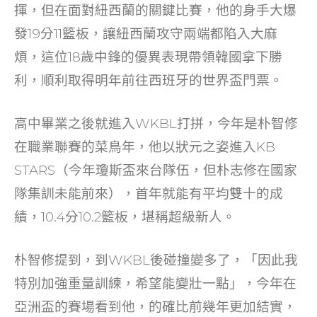
揮，但在面對紐西蘭的關鍵比賽，他的身手大爆
發19分11籃板，讓紐西蘭攻守兩端都陷入大麻
煩，這位18歲中鋒的優異表現帶領韓國拿下勝
利，順利取得明年前往西班牙的世界盃門票。
高中畢業之後就進入WKBL打拼，今年是朴智修
在職業聯賽的菜鳥年，他以狀元之姿進入KB
STARS（今年瓊斯盃來台隊伍，但朴志修在國家
隊集訓未能前來），首年就能有平均雙十的成
績，10.4分10.2籃板，堪稱超級新人。
朴智修提到，到WKBL後碰撞變多了，「因此我
特別加強重量訓練，希望能變壯一點」，今年在
亞洲盃的賽場看到他，的確比前幾年更加結實，