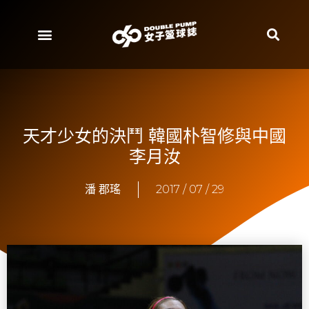
天才少女的決鬥 韓國朴智修與中國
李月汝
潘 郡瑤
2017 / 07 / 29