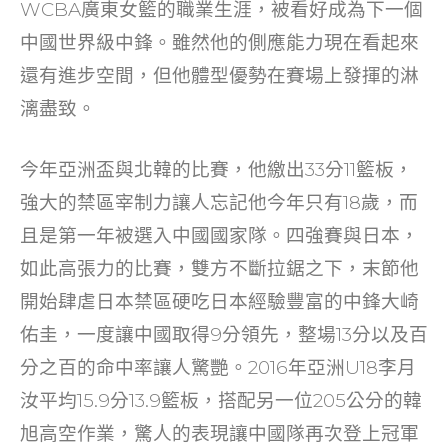
WCBA廣東女籃的職業生涯，被看好成為下一個
中國世界級中鋒。雖然他的側應能力現在看起來
還有進步空間，但他體型優勢在賽場上發揮的淋
漓盡致。
今年亞洲盃與北韓的比賽，他繳出33分11籃板，
強大的禁區宰制力讓人忘記他今年只有18歲，而
且是第一年被選入中國國家隊。四強賽與日本，
如此高張力的比賽，雙方不斷拉鋸之下，末節他
開始肆虐日本禁區硬吃日本經驗豐富的中鋒大崎
佑圭，一度讓中國取得9分領先，整場13分以及百
分之百的命中率讓人驚艷。2016年亞洲U18李月
汝平均15.9分13.9籃板，搭配另一位205公分的韓
旭高空作業，驚人的表現讓中國隊再次登上冠軍