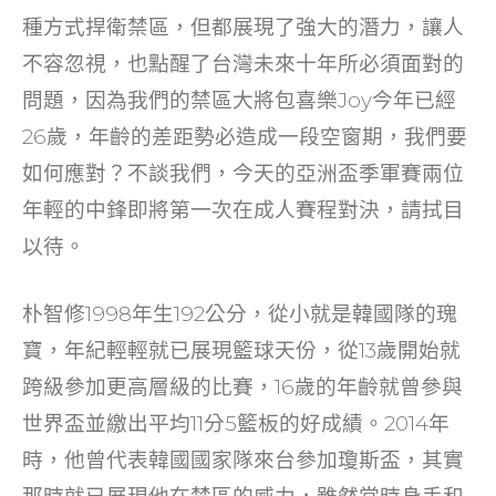
o
種方式捍衛禁區，但都展現了強大的潛力，讓人
k
不容忽視，也點醒了台灣未來十年所必須面對的
問題，因為我們的禁區大將包喜樂Joy今年已經
26歲，年齡的差距勢必造成一段空窗期，我們要
如何應對？不談我們，今天的亞洲盃季軍賽兩位
年輕的中鋒即將第一次在成人賽程對決，請拭目
以待。
朴智修1998年生192公分，從小就是韓國隊的瑰
寶，年紀輕輕就已展現籃球天份，從13歲開始就
跨級參加更高層級的比賽，16歲的年齡就曾參與
世界盃並繳出平均11分5籃板的好成績。2014年
時，他曾代表韓國國家隊來台參加瓊斯盃，其實