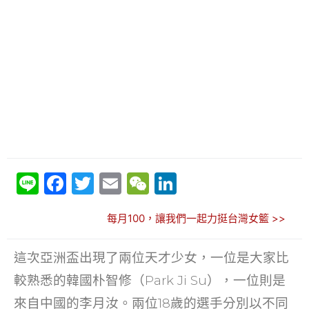
Li
F
T
E
W
Li
n
a
w
m
e
n
每月100，讓我們一起力挺台灣女籃 >>
e
c
itt
ai
C
k
e
er
l
h
e
這次亞洲盃出現了兩位天才少女，一位是大家比
b
at
dI
較熟悉的韓國朴智修（Park Ji Su），一位則是
o
n
來自中國的李月汝。兩位18歲的選手分別以不同