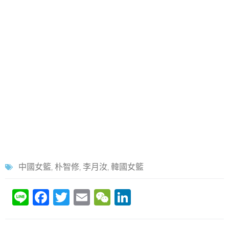
中國女籃
,
朴智修
,
李月汝
,
韓國女籃
Li
F
T
E
W
Li
n
a
w
m
e
n