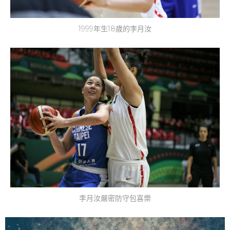
1999年生18歲的李月汝
李月汝嚴密防守包喜樂