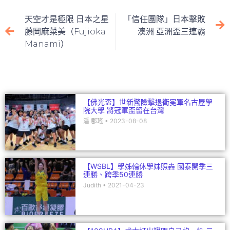
e
c
itt
ai
C
k
e
er
l
h
e
天空才是極限 日本之星
「信任團隊」日本擊敗
b
at
dI
藤岡麻菜美（Fujioka
澳洲 亞洲盃三連霸
Manami）
o
n
o
k
【佛光盃】世新驚險擊退衛冕軍名古屋學
院大學 將冠軍盃留在台灣
潘 郡瑤
2023-08-08
【WSBL】學姊輪休學妹照轟 國泰開季三
連勝、跨季50連勝
Judith
2021-04-23