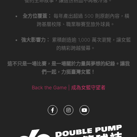
後的生命故事，讓這份熱血不再被冷落。
全方位覆蓋：
每年產出超過 500 則原創內容，橫
跨基層校隊、職業聯賽至旅外球員。
強大影響力：
累積創造逾 1,000 萬次瀏覽，讓女籃
的精彩跨越螢幕。
這不只是一場比賽，是一場關於力量與夢想的紀錄。讓我
們一起，力挺臺灣女籃！
Back the Game | 成為女籃守望者