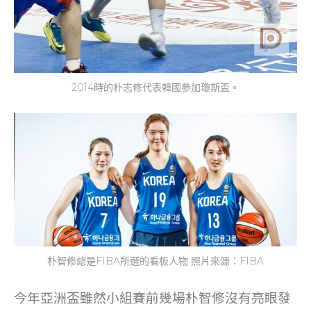
2014時的朴志修代表韓國參加瓊斯盃。
朴智修總是FIBA所選的看板人物 照片來源：FIBA
今年亞洲盃雖然小組賽前幾場朴智修沒有亮眼發