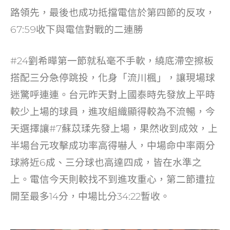
o
路領先，最後也成功抵擋電信於第四節的反攻，
k
67:59收下與電信對戰的二連勝
#24劉希曄第一節就私毫不手軟，繞底滯空擦板
搭配三分急停跳投，化身「流川楓」，讓現場球
迷驚呼連連。台元昨天對上國泰時先發放上平時
較少上場的球員，進攻組織顯得較為不流暢，今
天選擇讓#7蘇苡瑈先發上場，果然收到成效，上
半場台元攻擊成功率高得嚇人，中場命中率兩分
球將近6成、三分球也高達四成，皆在水準之
上。電信今天則較找不到進攻重心，第二節遭拉
開至最多14分，中場比分34:22暫收。