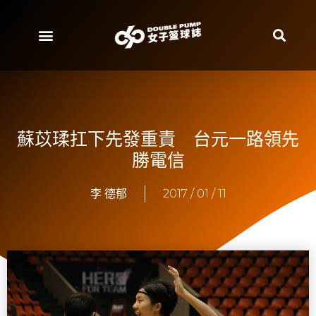
蘇苡瑈扛下先發重責 台元一路領先
勝電信
李 德郁
2017 / 01 / 11