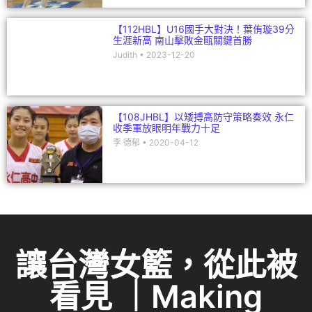
【108JHBL】以矮搏高防守策略奏效 永仁
收季軍放眼明年戰力十足
李 德郁
2020-04-12
讓台灣女籃，從此被
看見 ｜Making
Women Visible
「她們在場上奮鬥，我們在鏡頭後守望。」
自 2014 年成立以來，
Double Pump (女子籃球誌)
將籃