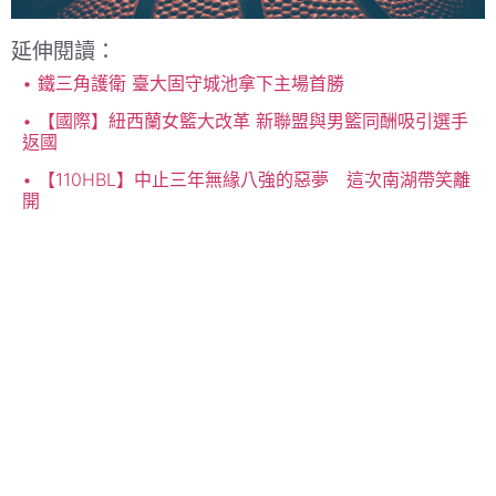
【110HBL】中止三年無緣八強的惡夢 這次南湖帶笑離
開