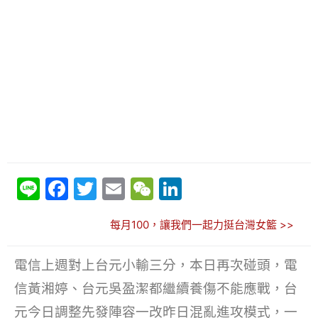
Li
F
T
E
W
Li
n
a
w
m
e
n
每月100，讓我們一起力挺台灣女籃 >>
e
c
itt
ai
C
k
e
er
l
h
e
電信上週對上台元小輸三分，本日再次碰頭，電
b
at
dI
信黃湘婷、台元吳盈潔都繼續養傷不能應戰，台
o
n
元今日調整先發陣容一改昨日混亂進攻模式，一