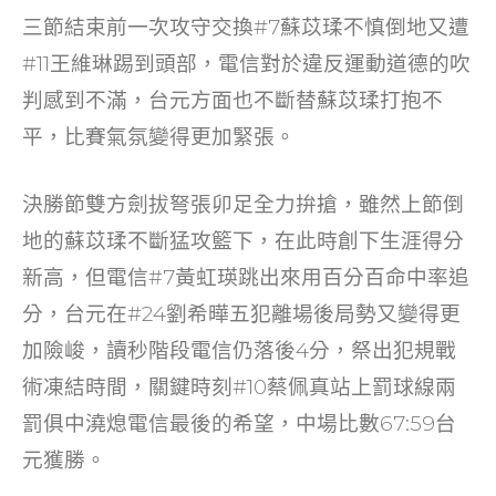
三節結束前一次攻守交換#7蘇苡瑈不慎倒地又遭
#11王維琳踢到頭部，電信對於違反運動道德的吹
判感到不滿，台元方面也不斷替蘇苡瑈打抱不
平，比賽氣氛變得更加緊張。
決勝節雙方劍拔弩張卯足全力拚搶，雖然上節倒
地的蘇苡瑈不斷猛攻籃下，在此時創下生涯得分
新高，但電信#7黃虹瑛跳出來用百分百命中率追
分，台元在#24劉希曄五犯離場後局勢又變得更
加險峻，讀秒階段電信仍落後4分，祭出犯規戰
術凍結時間，關鍵時刻#10蔡佩真站上罰球線兩
罰俱中澆熄電信最後的希望，中場比數67:59台
元獲勝。