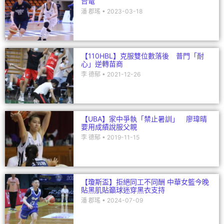
李 德郁
2021-12-26
【UBA】家中爭執「禁止暑訓」 廖瑋晴
要用成績說服父親
李 德郁
2019-11-15
【瓊斯盃】拒絕同工不同酬 中華女籃今晚
貼黑肌貼籲球迷穿黑衣支持
潘 郡瑤
2024-07-09
【112HBL】U16國手大對決！葉侑璇39分
生涯新高 南山擊敗金甌關鍵首勝
Judith
2023-12-20