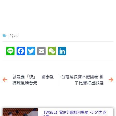
台元
Li
F
T
E
W
Li
n
a
w
m
e
n
e
c
itt
ai
C
k
e
er
l
h
e
就是要「快」 國泰堅
台電延長賽不敵國泰 輸
b
at
dI
持球風勝台元
了比賽打出態度
o
n
o
k
【WSBL】電信外線找回準星 75:51力克
台電
潘 郡瑤
2023-03-18
【110HBL】克服雙位數落後 普門「耐
心」逆轉苗商