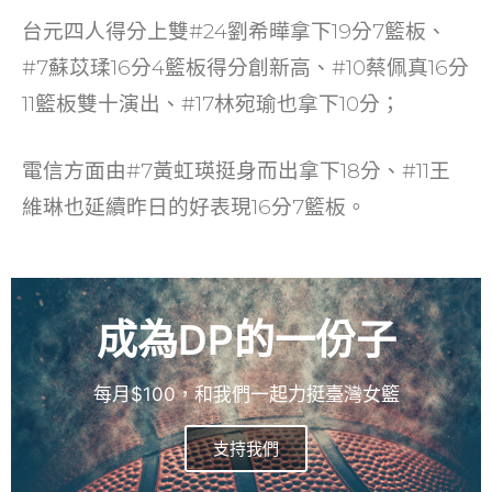
電信方面由#7黃虹瑛挺身而出拿下18分、#11王
維琳也延續昨日的好表現16分7籃板。
成為DP的一份子
每月$100，和我們一起力挺臺灣女籃
支持我們
延伸閱讀：
鐵三角護衛 臺大固守城池拿下主場首勝
【國際】紐西蘭女籃大改革 新聯盟與男籃同酬吸引選手
返國