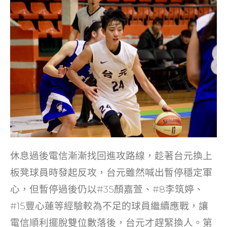
休息過後電信漸漸找回進攻路線，趁著台元換上
板凳球員時發起反攻，台元雖然喊出暫停穩定軍
心，但暫停過後仍以#35顏嘉萱、#8李筑婷、
#15豐心蓮等經驗較為不足的球員繼續應戰，讓
電信順利擺脫雙位數落後，台元才趕緊換人。第