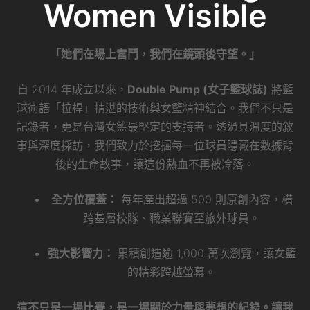
球術語「拉桿」精湛的技術與女籃精神結合。我們不只是
記錄者，更是台灣女籃最堅定的支持者。透過具溫度的敘
事與深度採訪，我們致力於挖掘每一位球員隱藏在數據背
後的生命故事，讓這份熱血不再被冷落。
全方位覆蓋：
每年產出超過 500 則原創內容，橫
跨基層校隊、職業聯賽至旅外球員。
強大影響力：
累積創造逾 1,000 萬次瀏覽，讓女籃
的精彩跨越螢幕。
這不只是一場比賽，是一場關於力量與夢想的紀錄。讓我
們一起，力挺臺灣女籃！
Back the Game | 成為女籃守望者