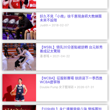
好久不見「小南」徐千惠現身師大教練團
未來不設限
Judith
2018-02-07
【WSBL】領先20分差點被逆轉 台元新秀
養成記太驚險
潘 郡瑤
2021-04-22
【WCBA】征服新賽場 徐詩涵下一季西進
WCBA遼寧隊
Double Pump 女子籃球誌
2026-07-31
【109HBL】永仁連勝晉級八強 學姊團加