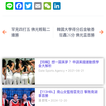
Li
F
T
E
W
Li
n
a
w
m
e
n
e
c
itt
ai
C
k
e
er
l
h
e
罕見四打五 佛光輕鬆二
韓國大學得分后金敏善
b
at
dI
連勝
狂轟26分 佛光盃首勝
o
n
o
k
【特輯】想一圓美夢？ 申請美國運動獎學
金大解析
Gate Sports Agency
2021-06-21
【113HBL】南山女籃撥雲見日 擊敗南湖
拿首勝
潘 郡瑤
2024-12-20