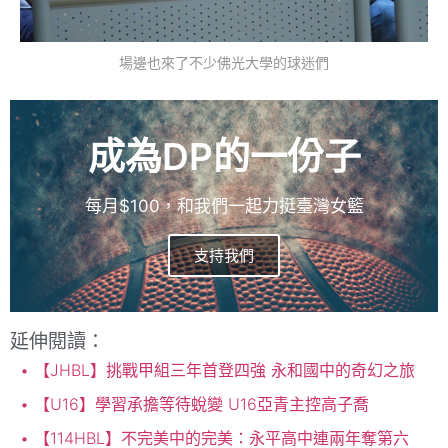
場邊也來了不少佛光大學的球迷們
成為DP的一份子
每月$100，和我們一起力挺臺灣女籃
支持我們
延伸閱讀：
【JHBL】挑戰甲組三年首登四強 永和國中的奇幻之旅
【U16】學習承擔等待蛻變 U16亞青主控高子喬
【114HBL】不完美中的完美：永平高中連兩年奪第六