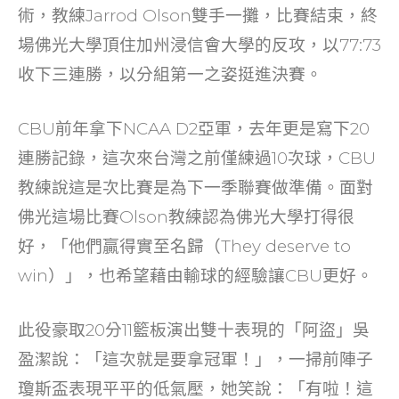
術，教練Jarrod Olson雙手一攤，比賽結束，終
場佛光大學頂住加州浸信會大學的反攻，以77:73
收下三連勝，以分組第一之姿挺進決賽。
CBU前年拿下NCAA D2亞軍，去年更是寫下20
連勝記錄，這次來台灣之前僅練過10次球，CBU
教練說這是次比賽是為下一季聯賽做準備。面對
佛光這場比賽Olson教練認為佛光大學打得很
好，「他們贏得實至名歸（They deserve to
win）」，也希望藉由輸球的經驗讓CBU更好。
此役豪取20分11籃板演出雙十表現的「阿盜」吳
盈潔說：「這次就是要拿冠軍！」，一掃前陣子
瓊斯盃表現平平的低氣壓，她笑說：「有啦！這