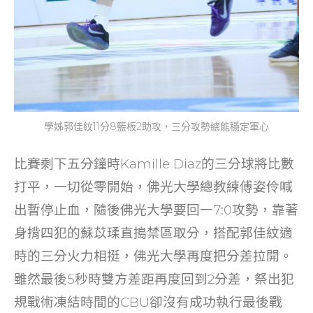
學姊郭佳紋11分8籃板2助攻，三分攻勢總能穩定軍心
比賽剩下五分鐘時Kamille Diaz的三分球將比數
打平，一切從零開始，佛光大學總教練傅姿伶喊
出暫停止血，隨後佛光大學要回一7:0攻勢，靠著
身揹四犯的蘇苡瑈直搗禁區取分，搭配郭佳紋適
時的三分火力相挺，佛光大學再度把分差拉開。
雖然最後5秒時雙方差距再度回到2分差，祭出犯
規戰術凍結時間的CBU卻沒有成功執行最後戰