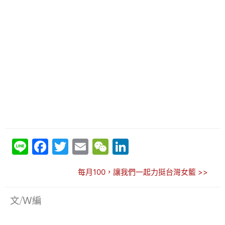
Li
F
T
E
W
Li
n
a
w
m
e
n
每月100，讓我們一起力挺台灣女籃 >>
e
c
itt
ai
C
k
e
er
l
h
e
文/Ｗ編
b
at
dI