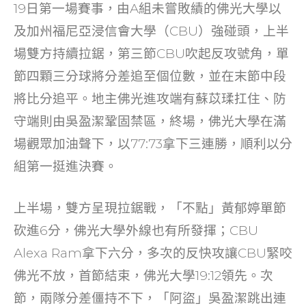
o
n
19日第一場賽事，由A組未嘗敗績的佛光大學以
o
及加州福尼亞浸信會大學（CBU）強碰頭，上半
k
場雙方持續拉鋸，第三節CBU吹起反攻號角，單
節四顆三分球將分差追至個位數，並在末節中段
將比分追平。地主佛光進攻端有蘇苡瑈扛住、防
守端則由吳盈潔鞏固禁區，終場，佛光大學在滿
場觀眾加油聲下，以77:73拿下三連勝，順利以分
組第一挺進決賽。
上半場，雙方呈現拉鋸戰，「不點」黃郁婷單節
砍進6分，佛光大學外線也有所發揮；CBU
Alexa Ram拿下六分，多次的反快攻讓CBU緊咬
佛光不放，首節結束，佛光大學19:12領先。次
節，兩隊分差僵持不下，「阿盜」吳盈潔跳出連