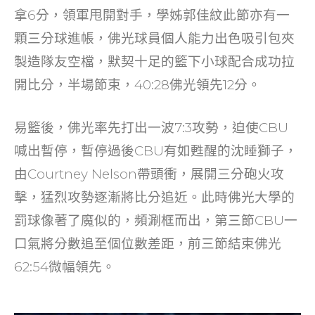
拿6分，領軍甩開對手，學姊郭佳紋此節亦有一
顆三分球進帳，佛光球員個人能力出色吸引包夾
製造隊友空檔，默契十足的籃下小球配合成功拉
開比分，半場節束，40:28佛光領先12分。
易籃後，佛光率先打出一波7:3攻勢，迫使CBU
喊出暫停，暫停過後CBU有如甦醒的沈睡獅子，
由Courtney Nelson帶頭衝，展開三分砲火攻
擊，猛烈攻勢逐漸將比分追近。此時佛光大學的
罰球像著了魔似的，頻涮框而出，第三節CBU一
口氣將分數追至個位數差距，前三節結束佛光
62:54微幅領先。