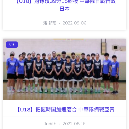
【U18】蕭豫玟39分15籃板 中華隊首戰惜敗
日本
潘 郡瑤
2022-09-06
U18
【U18】把握時間加速磨合 中華隊備戰亞青
Judith
2022-08-16