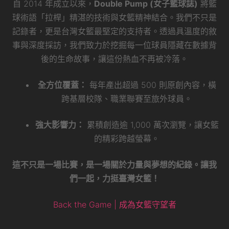
自 2014 年成立以來，
Double Pump (女子籃球誌)
將籃
球術語「拉桿」精湛的技術與女籃精神結合。我們不只是
記錄者，更是台灣女籃最堅定的支持者。透過具溫度的敘
事與深度採訪，我們致力於挖掘每一位球員隱藏在數據背
後的生命故事，讓這份熱血不再被冷落。
全方位覆蓋：
每年產出超過 500 則原創內容，橫
跨基層校隊、職業聯賽至旅外球員。
強大影響力：
累積創造逾 1,000 萬次瀏覽，讓女籃
的精彩跨越螢幕。
這不只是一場比賽，是一場關於力量與夢想的紀錄。讓我
們一起，力挺臺灣女籃！
Back the Game | 成為女籃守望者