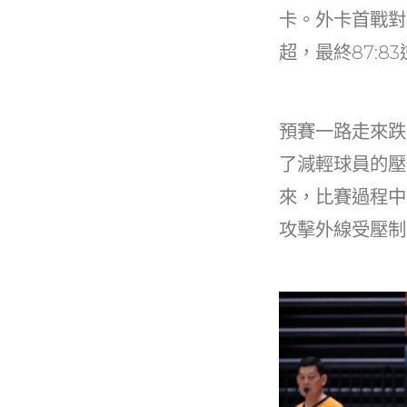
b
卡。外卡首戰對
o
超，最終87:
o
k
預賽一路走來跌
了減輕球員的壓
來，比賽過程中
攻擊外線受壓制