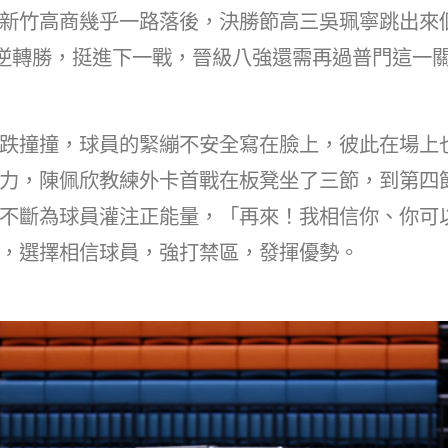
at
dI
新竹高商幾乎一路落後，決勝節高三吳珮寧跳出來
n
83逆轉勝，挺進下一戰，晉級八強還需再過普門這一
跌撞撞，球員的緊繃不安全寫在臉上，彼此在場上
力，陳佩欣教練外卡首戰在板凳坐了三節，到第四
不斷為球員灌注正能量，「再來！我相信你、你可
，選擇相信球員，強打禁區，發揮優勢。