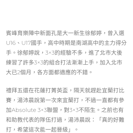
賓峰育樂陣中新面孔是大一新生徐郁婷，曾入選
U16、U17國手，高中時期是南湖高中的主力得分
手。徐郁婷說，3×3的經驗不多，進了北市大後
練習了許多3×3的組合打法漸漸上手，加入北市
大已2個月，各方面都適應的不錯。
禮拜五還在花蓮打菁英盃，隔天就趕赴宜蘭打比
賽，湯沛晨說第一次來宜蘭打，不過一直都有參
加Absolute 3×3聯盟，對3×3不陌生。之前也有
和助教代表的隊伍打過，湯沛晨說：「真的好難
打，希望這次能一起晉級」。