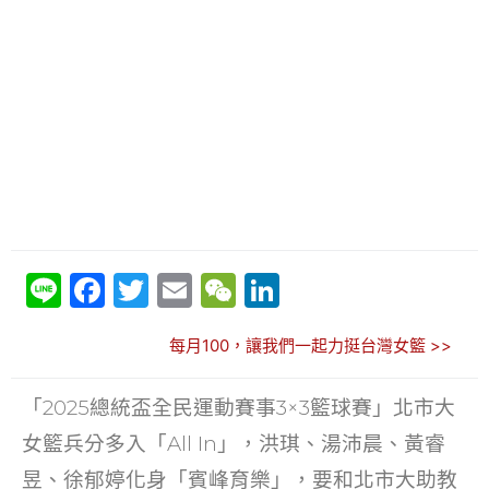
Li
F
T
E
W
Li
n
a
w
m
e
n
每月100，讓我們一起力挺台灣女籃 >>
e
c
itt
ai
C
k
e
er
l
h
e
「2025總統盃全民運動賽事3×3籃球賽」北市大
b
at
dI
女籃兵分多入「All In」，洪琪、湯沛晨、黃睿
o
n
昱、徐郁婷化身「賓峰育樂」，要和北市大助教