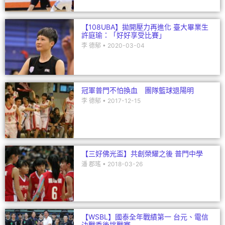
【108UBA】拋開壓力再進化 臺大畢業生
許庭瑜：「好好享受比賽」
李 德郁
2020-03-04
冠軍普門不怕換血 團隊籃球退陽明
李 德郁
2017-12-15
【三好佛光盃】共創榮耀之後 普門中學
潘 郡瑤
2018-03-26
【WSBL】國泰全年戰績第一 台元、電信
決戰季後挑戰賽