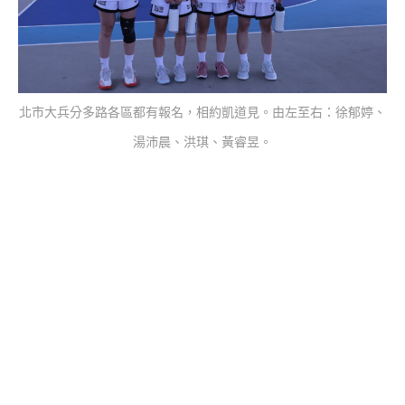
北市大兵分多路各區都有報名，相約凱道見。由左至右：徐郁婷、
湯沛晨、洪琪、黃睿昱。