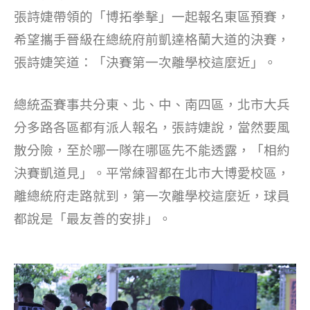
o
張詩婕帶領的「博拓拳擊」一起報名東區預賽，
k
希望攜手晉級在總統府前凱達格蘭大道的決賽，
張詩婕笑道：「決賽第一次離學校這麼近」。
總統盃賽事共分東、北、中、南四區，北市大兵
分多路各區都有派人報名，張詩婕說，當然要風
散分險，至於哪一隊在哪區先不能透露，「相約
決賽凱道見」。平常練習都在北市大博愛校區，
離總統府走路就到，第一次離學校這麼近，球員
都說是「最友善的安排」。