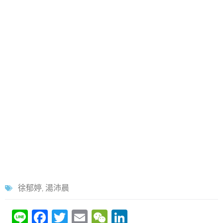
徐郁婷
,
湯沛晨
Li
F
T
E
W
Li