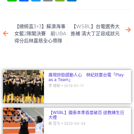
n
a
w
m
e
n
e
c
itt
ai
C
k
e
er
l
h
e
【總統盃3×3】蘇澳海事
【WSBL】台電選秀大
b
at
dI
女籃2隊闖決賽 前UBA
進補 清大丁芷容成狀元
得分后林嘉慈全心帶隊
o
n
o
k
展現拚勁感動人心 林紀妏要台電「Play
as a Team」
李 德郁
2019-01-11
【WSBL】國泰本季首度破百 送教練生日
大禮
蘇 昱勻
2022-04-24