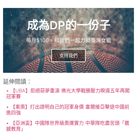
成為DP的一份子
每月$100，和我們一起力挺臺灣女籃
支持我們
延伸閱讀：
【UBA】拒絕惡夢重演 佛光大學戰勝壓力睽違五年再闖
冠軍賽
【東奧】打出證明自己的冠軍身價 塞爾維亞擊退中國前
進四強
【亞洲盃】中國隊世界級奧運實力 中華隊吃盡苦頭「震
撼教育」