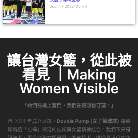
Judith
2023-05-04
讓台灣女籃，從此被
看見 ｜Making
Women Visible
「她們在場上奮鬥，我們在鏡頭後守望。」
自 2014 年成立以來，
Double Pump (女子籃球誌)
將籃
球術語「拉桿」精湛的技術與女籃精神結合。我們不只是
記錄者，更是台灣女籃最堅定的支持者。透過具溫度的敘