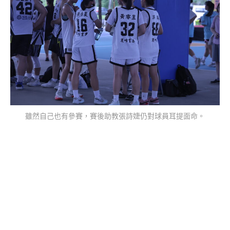
雖然自己也有參賽，賽後助教張詩婕仍對球員耳提面命。