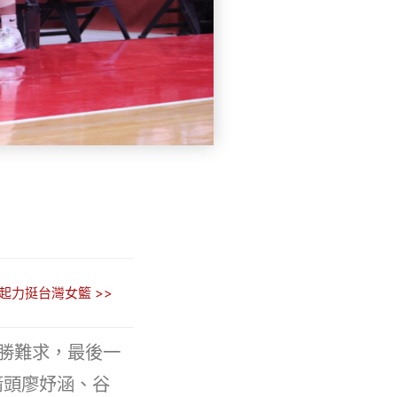
起力挺台灣女籃 >>
勝難求，最後一
箭頭廖妤涵、谷