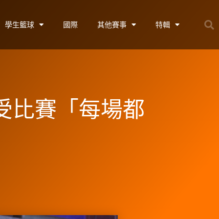
學生籃球
國際
其他賽事
特輯
享受比賽「每場都