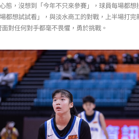
心態，沒想到「今年不只來參賽」，球員每場都想
場都想試試看」，與淡水商工的對戰，上半場打完
管面對任何對手都毫不畏懼，勇於挑戰。