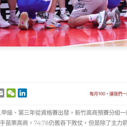
E
W
Li
每月100，讓我們一
w
m
e
n
t
ai
C
k
L甲級、第三年從資格賽出發，新竹高商預賽分組一
r
l
h
e
手苗栗高商，74:78仍舊吞下敗仗，但是除了主力