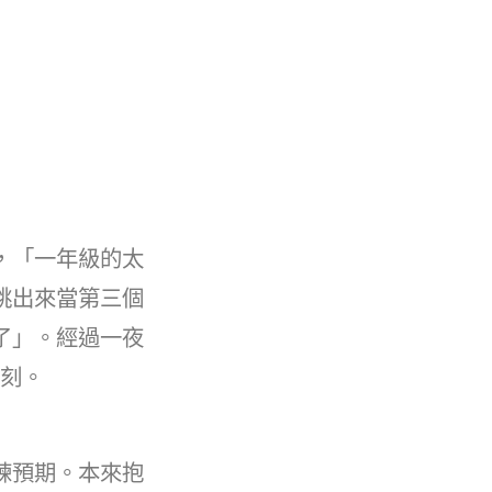
，「一年級的太
跳出來當第三個
了」。經過一夜
一刻。
練預期。本來抱