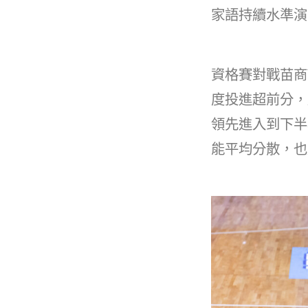
b
家語持續水準演
o
o
k
資格賽對戰苗商
度投進超前分，
領先進入到下半
能平均分散，也