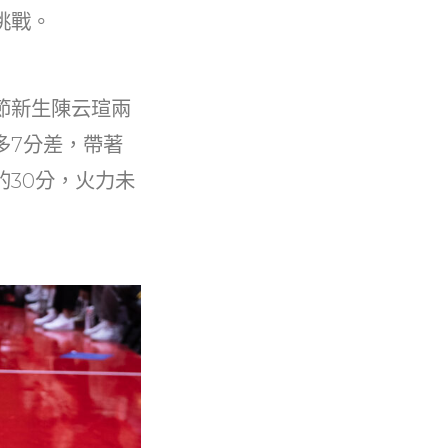
挑戰。
節新生陳云瑄兩
多7分差，帶著
30分，火力未