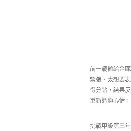
前一戰輸給金甌
緊張、太想要表
得分點，結果反
重新調適心情，
挑戰甲級第三年