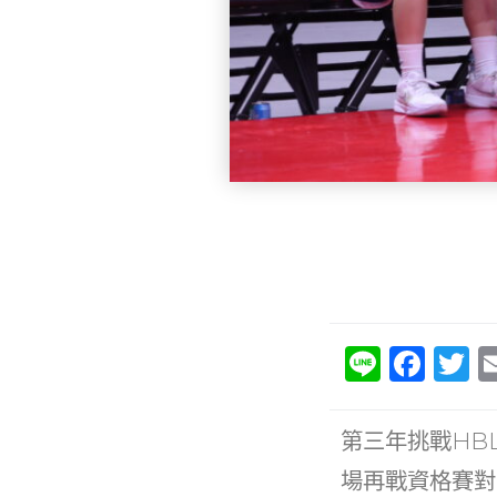
Li
F
T
n
a
e
c
it
第三年挑戰HB
e
e
場再戰資格賽對