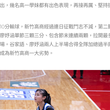
at
dI
出，幾名高一學妹都有出色表現，再接再厲、堅持
n
10分輸球，新竹高商經過連日征戰鬥志不減，第二
廖妤涵單節三顆三分、包含節末連續兩顆，拉開最
場。谷家語、廖妤涵兩人上半場合得全隊加總過半的
成為新竹高商一大劣勢。