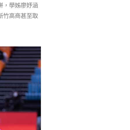
拼，學姊廖妤涵
新竹高商甚至取