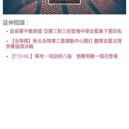
延伸閱讀：
延長賽不敵泰國 亞運三對三初登場中華女籃拿下第四名
【全障運】新北全障運三重運動中心開打 聽障女籃五隊
參賽循環決戰
【112HBL】移地、特訓拚八強 預賽倒數一個月登場