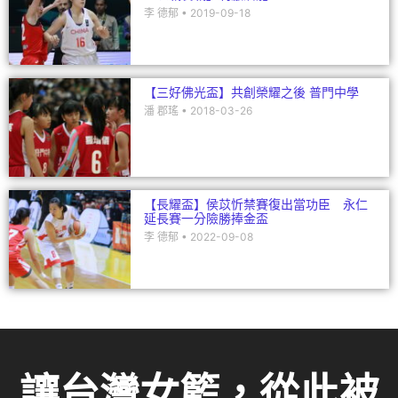
李 德郁
2019-09-18
【三好佛光盃】共創榮耀之後 普門中學
潘 郡瑤
2018-03-26
【長耀盃】侯苡忻禁賽復出當功臣 永仁
延長賽一分險勝捧金盃
李 德郁
2022-09-08
讓台灣女籃，從此被