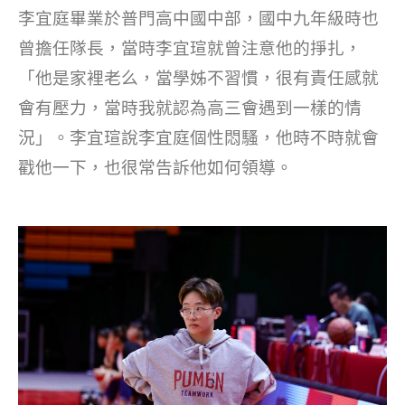
李宜庭畢業於普門高中國中部，國中九年級時也
曾擔任隊長，當時李宜瑄就曾注意他的掙扎，
「他是家裡老么，當學姊不習慣，很有責任感就
會有壓力，當時我就認為高三會遇到一樣的情
況」。李宜瑄說李宜庭個性悶騷，他時不時就會
戳他一下，也很常告訴他如何領導。