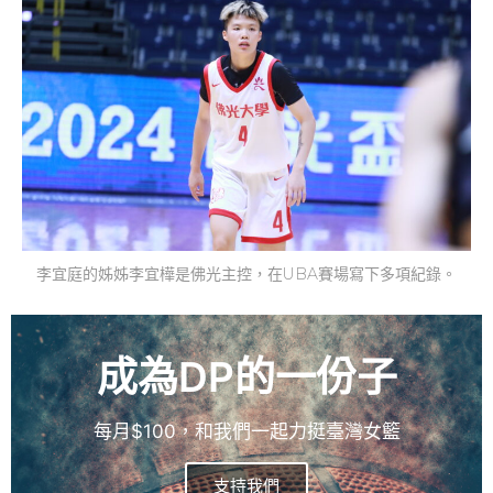
李宜庭的姊姊李宜樺是佛光主控，在UBA賽場寫下多項紀錄。
成為DP的一份子
每月$100，和我們一起力挺臺灣女籃
支持我們