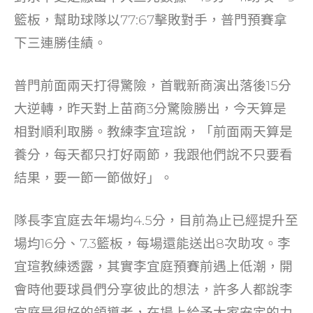
o
籃板，幫助球隊以77:67擊敗對手，普門預賽拿
k
下三連勝佳績。
普門前面兩天打得驚險，首戰新商演出落後15分
大逆轉，昨天對上苗商3分驚險勝出，今天算是
相對順利取勝。教練李宜瑄說，「前面兩天算是
養分，每天都只打好兩節，我跟他們說不只要看
結果，要一節一節做好」。
隊長李宜庭去年場均4.5分，目前為止已經提升至
場均16分、7.3籃板，每場還能送出8次助攻。李
宜瑄教練透露，其實李宜庭預賽前遇上低潮，開
會時他要球員們分享彼此的想法，許多人都說李
宜庭是很好的領導者，在場上給予大家安定的力