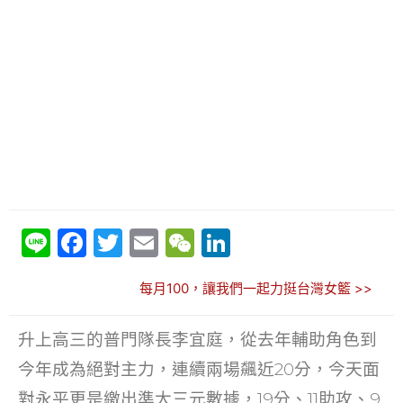
Li
F
T
E
W
Li
n
a
w
m
e
n
每月100，讓我們一起力挺台灣女籃 >>
e
c
itt
ai
C
k
e
er
l
h
e
升上高三的普門隊長李宜庭，從去年輔助角色到
b
at
dI
今年成為絕對主力，連續兩場飆近20分，今天面
o
n
對永平更是繳出準大三元數據，19分、11助攻、9