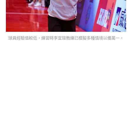
球員經驗值較低，練習時李宜瑄教練已模擬多種情境以備萬一。