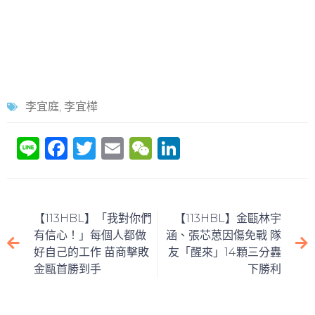
李宜庭
,
李宜樺
Li
F
T
E
W
Li
n
a
w
m
e
n
e
c
itt
ai
C
k
e
er
l
h
e
【113HBL】「我對你們
【113HBL】金甌林宇
b
at
dI
有信心！」每個人都做
涵、張芯葸因傷免戰 隊
好自己的工作 苗商擊敗
友「醒來」14顆三分轟
o
n
金甌首勝到手
下勝利
o
k