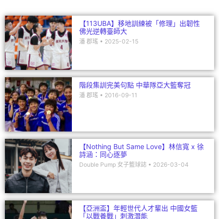
【113UBA】移地訓練被「修理」出韌性
佛光逆轉臺師大
潘 郡瑤
2025-02-15
階段集訓完美句點 中華隊亞大籃奪冠
潘 郡瑤
2016-09-11
【Nothing But Same Love】林信寬 x 徐
詩涵：同心逐夢
Double Pump 女子籃球誌
2026-03-04
【亞洲盃】年輕世代人才輩出 中國女籃
「以戰養戰」刺激潛能