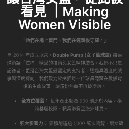
看見 ｜Making
Women Visible
「她們在場上奮鬥，我們在鏡頭後守望。」
自 2014 年成立以來，
Double Pump (女子籃球誌)
將籃
球術語「拉桿」精湛的技術與女籃精神結合。我們不只是
記錄者，更是台灣女籃最堅定的支持者。透過具溫度的敘
事與深度採訪，我們致力於挖掘每一位球員隱藏在數據背
後的生命故事，讓這份熱血不再被冷落。
全方位覆蓋：
每年產出超過 500 則原創內容，橫
跨基層校隊、職業聯賽至旅外球員。
強大影響力：
累積創造逾 1,000 萬次瀏覽，讓女籃