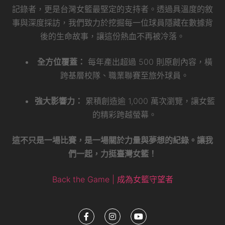
記錄者，更是台灣女籃最堅定的支持者。透過具溫度的敘
事與深度採訪，我們致力於挖掘每一位球員隱藏在數據背
後的生命故事，讓這份熱血不再被冷落。
全方位覆蓋：
每年產出超過 500 則原創內容，橫
跨基層校隊、職業聯賽至旅外球員。
強大影響力：
累積創造逾 1,000 萬次瀏覽，讓女籃
的精彩跨越螢幕。
這不只是一場比賽，是一場關於力量與夢想的紀錄。讓我
們一起，力挺臺灣女籃！
Back the Game | 成為女籃守望者