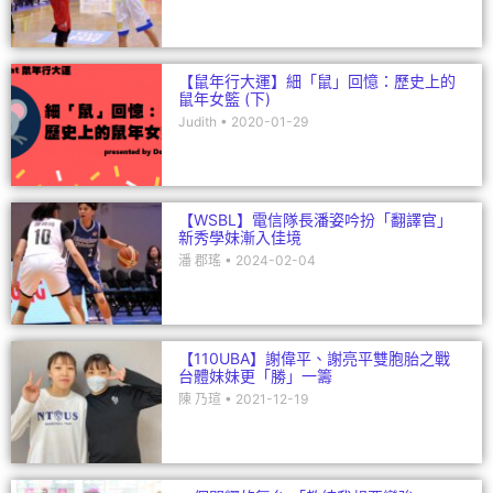
【鼠年行大運】細「鼠」回憶：歷史上的
鼠年女籃 (下)
Judith
2020-01-29
【WSBL】電信隊長潘姿吟扮「翻譯官」
新秀學妹漸入佳境
潘 郡瑤
2024-02-04
【110UBA】謝偉平、謝亮平雙胞胎之戰
台體妹妹更「勝」一籌
陳 乃瑄
2021-12-19