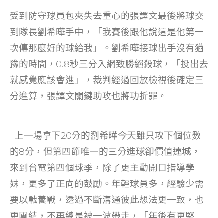
受到防守球員包夾失去重心的張譯文最後將球交
到隊長劉希曄手中，「我賽後跟他說這是他第一
次傳那麼好的球給我」。劉希曄接球出手沒有猶
豫的時間，0.8秒三分入網致勝絕殺球，「投出去
就感覺應該會進」，裁判經過回放檢視後確定三
分進算，張譯文關鍵助攻也將功折罪。
上一場拿下20分的劉希曄今天雖只攻下個位數
的8分，但第四節唯一的三分進球卻價值連城，
來到台電第四個球季，除了更主動開口指導學
妹，更多了正向的鼓勵。年輕球員多，經驗少需
要以戰養戰，透過不斷溝通彼此想法更一致，也
更團結，不再總是被一波帶走，「年後有更堅