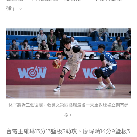
強」。
休了將近三個循環，張譯文第四循環最後一天重返球場立刻有建
樹。
台電王維琳13分13籃板3助攻、廖瑋晴14分8籃板3