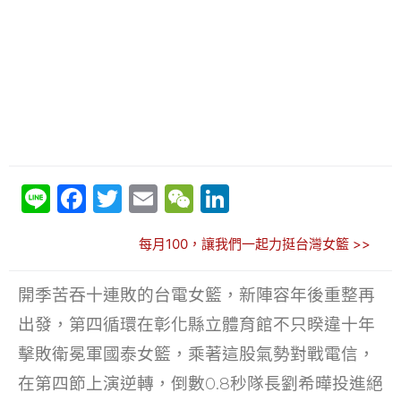
Li
F
T
E
W
Li
n
a
w
m
e
n
每月100，讓我們一起力挺台灣女籃 >>
e
c
itt
ai
C
k
e
er
l
h
e
開季苦吞十連敗的台電女籃，新陣容年後重整再
b
at
dI
出發，第四循環在彰化縣立體育館不只睽違十年
o
n
擊敗衛冕軍國泰女籃，乘著這股氣勢對戰電信，
o
在第四節上演逆轉，倒數0.8秒隊長劉希曄投進絕
k