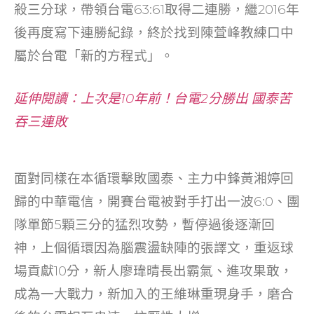
殺三分球，帶領台電63:61取得二連勝，繼2016年
後再度寫下連勝紀錄，終於找到陳萓峰教練口中
屬於台電「新的方程式」。
延伸閱讀：上次是10年前！台電2分勝出 國泰苦
吞三連敗
面對同樣在本循環擊敗國泰、主力中鋒黃湘婷回
歸的中華電信，開賽台電被對手打出一波6:0、團
隊單節5顆三分的猛烈攻勢，暫停過後逐漸回
神，上個循環因為腦震盪缺陣的張譯文，重返球
場貢獻10分，新人廖瑋晴長出霸氣、進攻果敢，
成為一大戰力，新加入的王維琳重現身手，磨合