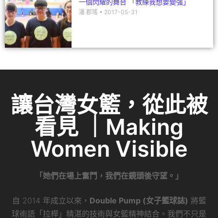
一個閃耀的舞台 「教練我想要變強」
潘 郡瑤
2017-05-31
讓台灣女籃，從此被
看見 ｜Making
Women Visible
「她們在場上奮鬥，我們在鏡頭後守望。」
自 2014 年成立以來，
Double Pump (女子籃球誌)
將籃
球術語「拉桿」精湛的技術與女籃精神結合。我們不只是