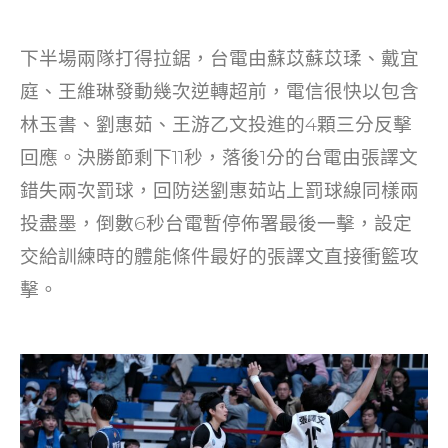
下半場兩隊打得拉鋸，台電由蘇苡蘇苡瑈、戴宜
庭、王維琳發動幾次逆轉超前，電信很快以包含
林玉書、劉惠茹、王游乙文投進的4顆三分反擊
回應。決勝節剩下11秒，落後1分的台電由張譯文
錯失兩次罰球，回防送劉惠茹站上罰球線同樣兩
投盡墨，倒數6秒台電暫停佈署最後一擊，設定
交給訓練時的體能條件最好的張譯文直接衝籃攻
擊。