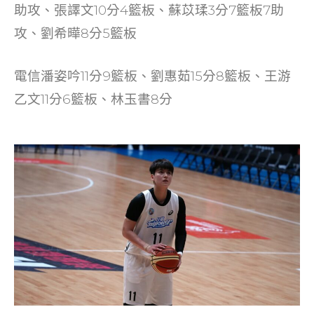
助攻、張譯文10分4籃板、蘇苡瑈3分7籃板7助
攻、劉希曄8分5籃板
電信潘姿吟11分9籃板、劉惠茹15分8籃板、王游
乙文11分6籃板、林玉書8分