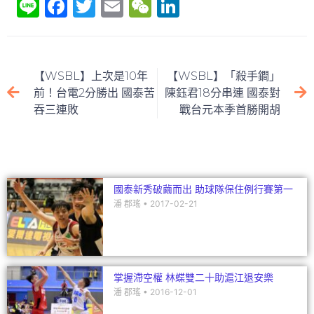
Li
F
T
E
W
Li
n
a
w
m
e
n
e
c
itt
ai
C
k
e
er
l
h
e
【WSBL】上次是10年
【WSBL】「殺手鐧」
b
at
dI
前！台電2分勝出 國泰苦
陳鈺君18分串連 國泰對
吞三連敗
戰台元本季首勝開胡
o
n
o
k
國泰新秀破繭而出 助球隊保住例行賽第一
潘 郡瑤
2017-02-21
掌握滯空權 林蝶雙二十助滬江退安樂
潘 郡瑤
2016-12-01