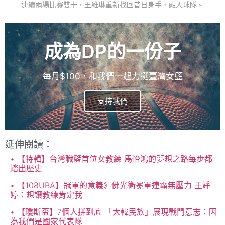
連續兩場比賽雙十，王維琳重新找回昔日身手、融入球隊。
成為DP的一份子
每月$100，和我們一起力挺臺灣女籃
支持我們
延伸閱讀：
【特輯】台灣職籃首位女教練 馬怡鴻的夢想之路每步都
踏出歷史
【108UBA】冠軍的意義》佛光衛冕軍連霸無壓力 王竫
婷：想讓教練肯定我
【瓊斯盃】7個人拼到底 「大韓民族」展現戰鬥意志：因
為我們是國家代表隊