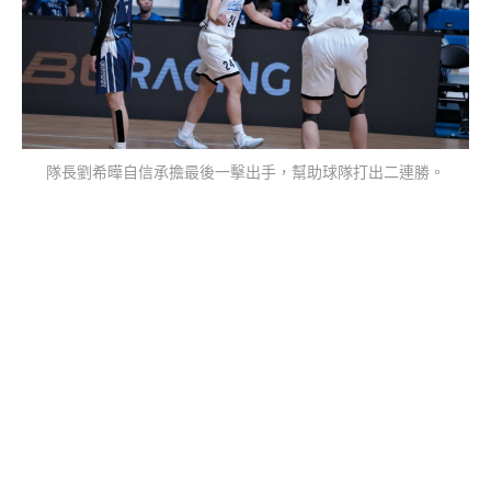
隊長劉希曄自信承擔最後一擊出手，幫助球隊打出二連勝。