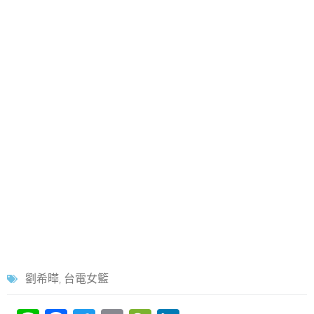
劉希曄
,
台電女籃