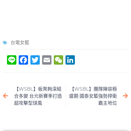
台電女籃
Li
F
T
E
W
Li
n
a
w
m
e
n
e
c
itt
ai
C
k
e
er
l
h
e
【WSBL】板凳夠深組
【WSBL】團隊陣容極
b
at
dI
合多變 台元新賽季打造
盛期 國泰女籃強勢捍衛
超攻擊型球風
霸主地位
o
n
o
k