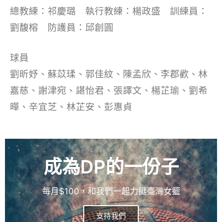
總教練：祁慶璐 執行教練：楊政盛 訓練員：
劉馥榕 防護員：邱創圓
球員
劉昕妤、蘇苡瑈、郭佳紋、陳孟欣、李郡歡、林
嘉慈、謝津宛、諶怡君、張譯文、楊芷瑜、劉希
曄、辛宜芝、林芷安、彭惠貞
成為DP的一份子
每月$100，和我們一起力挺臺灣女籃
支持我們