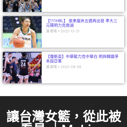
【111HBL】 張聿嵐休五週再出發 準大三
元陽明力克南湖
潘 郡瑤
2022-12-21
【瓊斯盃】中華藍力克中華白 明與韓國爭
本屆亞軍
潘 郡瑤
2023-08-08
讓台灣女籃，從此被