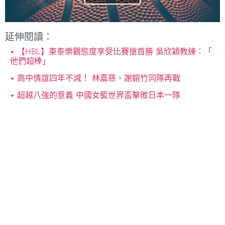
延伸閱讀：
【HBL】東泰樂觀態度享受比賽搶首勝 吳欣穎教練：「
他們超棒」
高中情誼四年不減！ 林嘉慈、謝鎔竹同隊再戰
超越八強的意義 中國女籃世界盃擊敗日本一隊