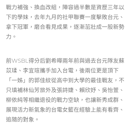
o
戰力補強、換血改組，陣容過半數是資歷三年以
k
下的學妹，去年九月的社甲聯賽一度擊敗台元、
拿下冠軍，磨合看見成果，逐漸茁壯成一股新勢
力。
前WSBL得分后劉希曄兩年前與過去台元隊友蘇
苡瑈、李宜瑄攜手加入台電，後兩位更是頂下
「一姊」的郭佳紋從高中到大學的最佳戰友，不
只填補林仙芳旅外及張詩婕、賴欣妤、吳怡萱、
柳依純等相繼退役的戰力空缺，也讓新秀成群、
展現活力新氣象的台電女籃在經驗上能有看齊、
追隨的對象。