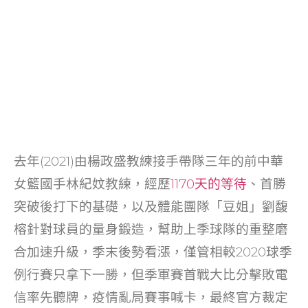
去年(2021)由楊政盛教練接手帶隊三年的前中華
女籃國手林紀妏教練，經歷
1170天的等待
、首勝
突破後打下的基礎，以及體能團隊「豆姐」劉馥
榕針對球員的量身鍛造，幫助上季球隊的重整磨
合加速升級，季末後勢看漲，僅管相較2020球季
例行賽只拿下一勝，但季軍賽首戰大比分擊敗電
信率先聽牌，疫情亂局賽事喊卡，最終官方裁定