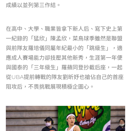
成績以並列第三作結。
在高中、大學、職業皆拿下新人后、寫下史上第
一紀錄的「猛欣」陳孟欣，菜鳥球季雖然是聯盟
與前隊友羅培儀同屬年紀最小的「跳級生」，適
應成人賽場能力卻技壓其他新秀，生涯第一年便
與國泰的「三年級生」羅蘋同登抄截后座，一起
從UBA提前轉戰的隊友劉昕妤也搶佔自己的首座
阻攻后，不畏挑戰展現積極企圖心。