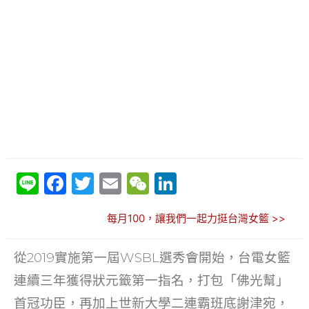
Li
F
T
E
W
Li
n
a
w
m
e
n
每月100，讓我們一起力挺台灣女籃 >>
e
c
itt
ai
C
k
e
er
l
h
e
從2019實施第一屆WSBL選秀會開始，台電女籃
b
at
dI
連續三年獲得狀元籤第一指名，打包「佛光幫」
o
n
首冠功臣，再加上世新大學二連霸班底謝津宛，