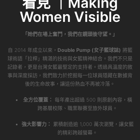
看見 ｜Making
Women Visible
「她們在場上奮鬥，我們在鏡頭後守望。」
自 2014 年成立以來，
Double Pump (女子籃球誌)
將籃
球術語「拉桿」精湛的技術與女籃精神結合。我們不只是
記錄者，更是台灣女籃最堅定的支持者。透過具溫度的敘
事與深度採訪，我們致力於挖掘每一位球員隱藏在數據背
後的生命故事，讓這份熱血不再被冷落。
全方位覆蓋：
每年產出超過 500 則原創內容，橫
跨基層校隊、職業聯賽至旅外球員。
強大影響力：
累積創造逾 1,000 萬次瀏覽，讓女籃
的精彩跨越螢幕。