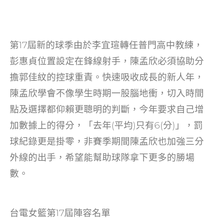
第17屆新的球季由於李宜瑄轉任普門高中教練，
彭惠貞位置設定在鋒線射手，陳孟欣必須協助分
擔郭佳紋的控球重責。快速吸收成長的新人年，
陳孟欣學會不像學生時期一股腦地衝，切入時間
點及選擇都仰賴更聰明的判斷，今年要求自己增
加數據上的得分，「去年(平均)只有6(分)」，罰
球紀錄更是掛零，非賽季期間陳孟欣也加強三分
外線的出手，希望能幫助球隊拿下更多的勝場
數。
台電女籃第17屆陣容名單