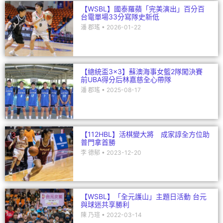
【WSBL】國泰羅蘋「完美演出」百分百
台電單場33分寫隊史新低
潘 郡瑤
2026-01-22
【總統盃3×3】蘇澳海事女籃2隊闖決賽
前UBA得分后林嘉慈全心帶隊
潘 郡瑤
2025-08-17
【112HBL】活棋變大將 成家諄全方位助
普門拿首勝
李 德郁
2023-12-20
【WSBL】「全元護山」主題日活動 台元
與球迷共享勝利
陳 乃瑄
2022-03-14