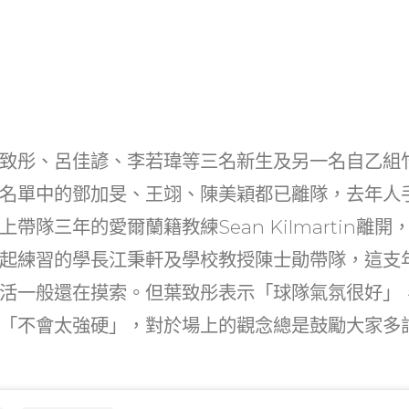
致彤、呂佳諺、李若瑋等三名新生及另一名自乙組
名單中的鄧加旻、王翊、陳美穎都已離隊，去年人
帶隊三年的愛爾蘭籍教練Sean Kilmartin離
起練習的學長江秉軒及學校教授陳士勛帶隊，這支
活一般還在摸索。但葉致彤表示「球隊氣氛很好」
「不會太強硬」，對於場上的觀念總是鼓勵大家多