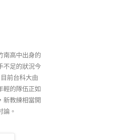
竹南高中出身的
手不足的狀況今
開，目前台科大由
年輕的隊伍正如
，新教練相當開
討論。