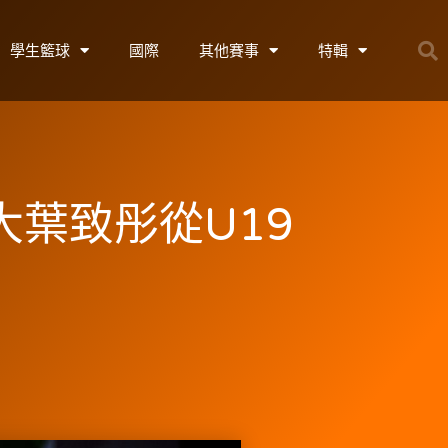
學生籃球
國際
其他賽事
特輯
大葉致彤從U19