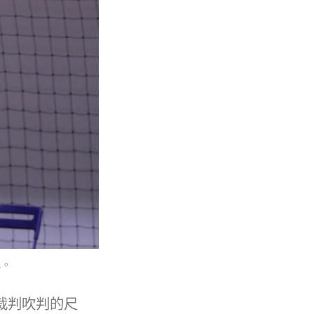
化。
裁判吹判的尺