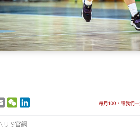
E
W
Li
每月100，讓我們一
w
m
e
n
t
ai
C
k
 U19官網
r
l
h
e