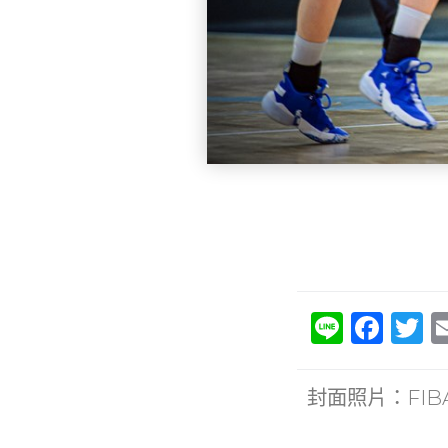
Li
F
T
n
a
e
c
it
封面照片：FIBA
e
e