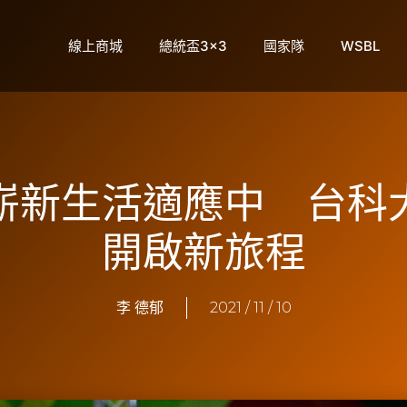
線上商城
總統盃3×3
國家隊
WSBL
】嶄新生活適應中 台科
開啟新旅程
李 德郁
2021 / 11 / 10