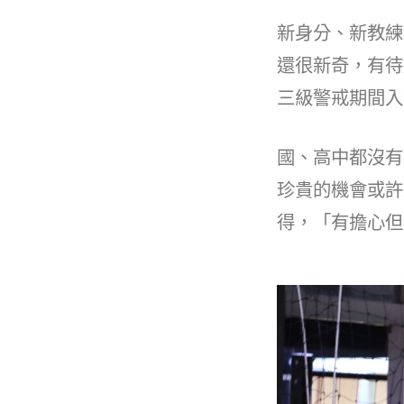
b
o
新身分、新教練
o
還很新奇，有待
k
三級警戒期間入
國、高中都沒有
珍貴的機會或許
得，「有擔心但