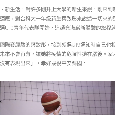
at
dI
n
、新生活，對許多剛升上大學的新生來說，剛來到
適應，對台科大一年級新生葉致彤來說這一切來的
選U19青年代表隊開始，這趟充滿嶄新體驗的旅程
國際賽經驗的葉致彤，接到獲選U19通知時自己也
未來不會再有，讓她將疫情的危險性拋在腦後。家
沒有表現出來」，幸好最後平安歸國。