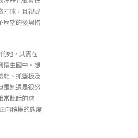
很冷靜也很會在
袋打球，且視野
予厚望的後場指
分的她，其實在
到懷生國中。想
體能、抓籃板及
但是她還是很努
相當聽話的球
正向積極的態度