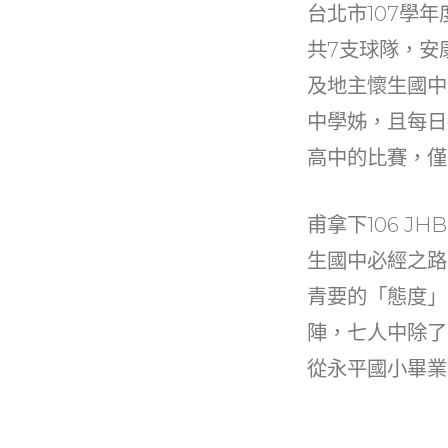
b
台北市107學年
o
共7支球隊，安
o
及地主懷生國中
k
中學姊，且每日
高中的比賽，僅
甫拿下106 
生國中必經之路
青要的「態度」
陣，七人中除了
從永平國小畢業