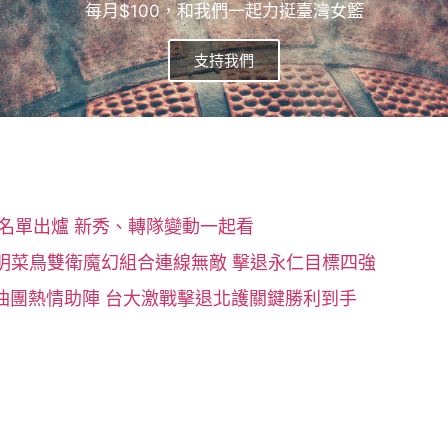
每月$100，和我們一起力挺臺灣女籃
支持我們
季名單出爐 新秀、轉隊變動一起看
陽明菜鳥雙衛魔幻組合連線無敵 擊退永仁目標四強
加油團熱情助陣 台大激戰擊退北護關鍵勝利到手