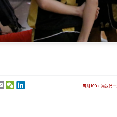
E
W
Li
每月100，讓我們一
w
m
e
n
t
ai
C
k
r
l
h
e