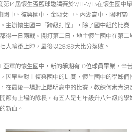
at
dI
度第14屆懷生盃籃球邀請賽於7/11-7/13在懷生國
n
康國中、復興國中、金甌女中、內湖高中、陽明高
。主辦懷生國中「跨級打怪」，除了國中組的比賽
都得一日兩戰。開打第二日，地主懷生國中在第二
七人輪番上陣，最後以28:89大比分落敗。
JHBL亞軍的懷生國中，新的學期有10位球員畢業，辛
。因早些對上復興國中的比賽，懷生國中的學姊們
，在最後一場對上陽明高中的比賽，教練何素青決
開節有上場的隊長，有五人是七年級升八年級的學
的新血。