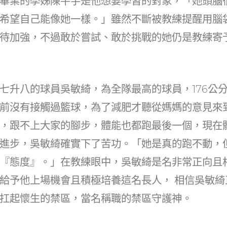
畢業的學姊陳芊宇是他想要學習的對象，「她頭腦
希望自己能像她一樣。」雖然不斷被教練提醒用腦
待加強，不過敢於嘗試、敢於挑戰的她仍是教練寄
七升八的球員吳敏綺，為全隊最高的球員，176公
前沒有接觸過籃球，為了減肥才聽從媽媽的意見來
，跟不上大家的腳步，體能也都跑最後一個，現在
進步，吳敏綺確實下了苦功。「她是真的跑不動，
『態度』。」在教練眼中，吳敏綺是名非常正向且
給予他上場機會且積極培養這名長人， 相信吳敏綺
扛起懷生的禁區，當名稱職的禁區守護神。