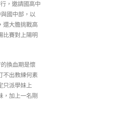
中舉行，邀請國高中
中與國中部，以
，還大膽挑戰高
場比賽對上陽明
苦的換血期是懷
打不出教練何素
定只派學妹上
妹，加上一名剛