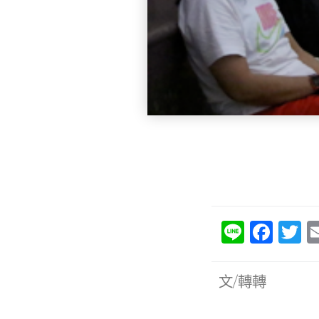
Li
F
T
n
a
e
c
it
文/轉轉
e
e