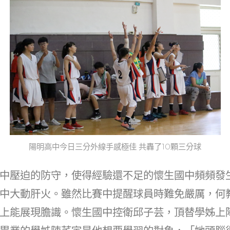
陽明高中今日三分外線手感極佳 共轟了10顆三分球
中壓迫的防守，使得經驗還不足的懷生國中頻頻發
中大動肝火。雖然比賽中提醒球員時難免嚴厲，何
上能展現膽識。懷生國中控衛邱子芸，頂替學姊上陣