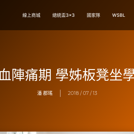
線上商城
總統盃3×3
國家隊
WSBL
血陣痛期 學姊板凳坐
潘 郡瑤
2018 / 07 / 13