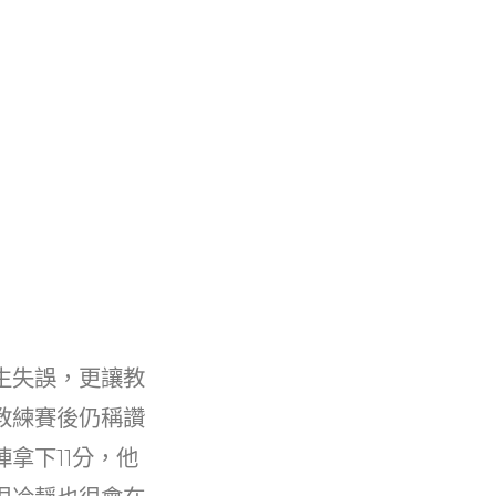
生失誤，更讓教
教練賽後仍稱讚
拿下11分，他