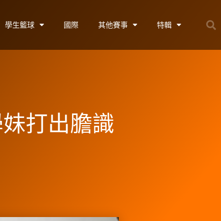
學生籃球
國際
其他賽事
特輯
學妹打出膽識