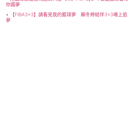
你圓夢
【FIBA3x3】請看見我的籃球夢 賴冬婷結伴3×3場上追
夢