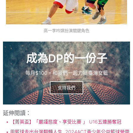
高一李吟娸扮演關鍵角色
成為DP的一份子
每月$100，和我們一起力挺臺灣女籃
支持我們
延伸閱讀：
【菁英盃】「嚴謹態度、享受比賽 」 U16五連勝奪冠
用籃球走出台灣翻轉人生 2024ACT青少年公益籃球營帶