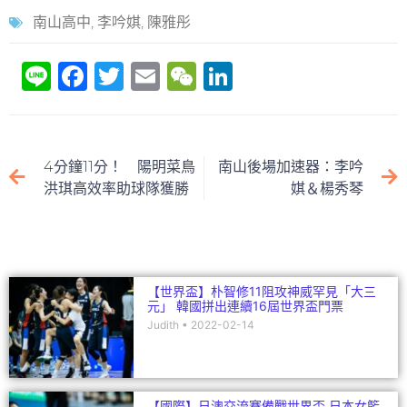
南山高中
,
李吟娸
,
陳雅彤
Li
F
T
E
W
Li
n
a
w
m
e
n
e
c
itt
ai
C
k
e
er
l
h
e
4分鐘11分！ 陽明菜鳥
南山後場加速器：李吟
b
at
dI
洪琪高效率助球隊獲勝
娸＆楊秀琴
o
n
o
k
【世界盃】朴智修11阻攻神威罕見「大三
元」 韓國拼出連續16屆世界盃門票
Judith
2022-02-14
【國際】日澳交流賽備戰世界盃 日本女籃