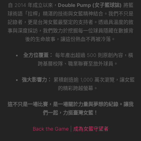
自 2014 年成立以來，
Double Pump (女子籃球誌)
將籃
球術語「拉桿」精湛的技術與女籃精神結合。我們不只是
記錄者，更是台灣女籃最堅定的支持者。透過具溫度的敘
事與深度採訪，我們致力於挖掘每一位球員隱藏在數據背
後的生命故事，讓這份熱血不再被冷落。
全方位覆蓋：
每年產出超過 500 則原創內容，橫
跨基層校隊、職業聯賽至旅外球員。
強大影響力：
累積創造逾 1,000 萬次瀏覽，讓女籃
的精彩跨越螢幕。
這不只是一場比賽，是一場關於力量與夢想的紀錄。讓我
們一起，力挺臺灣女籃！
Back the Game | 成為女籃守望者