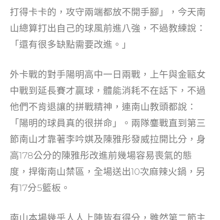
o
打得卡卡的，攻守兩端都放不開手腳」，今天南
k
山總算打出自己的球風前進八強，不過教練說：
「還有很多缺點需要改進。」
外卡戰的對手陽明高中一日兩戰，上午與金甌女
中戰到延長賽才贏球，體能消耗不在話下，不過
他們不肯退讓的拼戰精神，連南山教頭都說：
「陽明的球員真的很拼命」。兩隊鏖戰直到第三
節南山才靠著李吟娸及陳雅彤發威拉開比分，身
高178公分的陳雅彤改進前幾場容易喪氣的態
度，捍衛南山禁區，全場送出10次麻辣火鍋，另
有17分5籃板。
南山本場幾乎人人上陣皆有得分，雖然第二節主