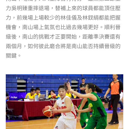
力吳明臻重摔退場，替補上來的球員都能頂住壓
力，前幾場上場較少的林佳儀及林釵絹都能把握
機會，南山場上氣氛也比過去幾場更好。順利晉
級後，南山的挑戰才正要開始，距離準決賽還有
兩個月，如何彼此磨合將是南山能否持續晉級的
關鍵。