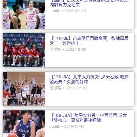
2勝1負力克地主
Judith
2022-06-03
【111HBL】苗商明日再戰金甌 教練周辰
芳：「有得拚！」
李 德郁
2022-12-26
【111UBA】北市大力抗文化5分吞敗 教練
錢薇娟：久違的好球
潘 郡瑤
2023-02-05
【108UBA】陳亭安11投11中百分百 成大
「雙核心」畢業年最後連線
Judith
2019-12-15