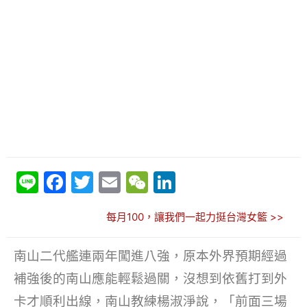
Li
F
T
E
W
Li
n
a
w
m
e
n
每月100，讓我們一起力挺台灣女籃 >>
e
c
itt
ai
C
k
e
er
l
h
e
南山二代艦連兩年闖進八強，原本外界預期經過
b
at
dI
補強後的南山應能輕鬆過關，沒想到依舊打到外
o
n
卡才順利出線，南山教練楊淑淨說，「前面三場