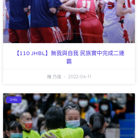
【110 JHBL】無我與自我 民族實中完成二連
霸
陳 乃瑄
2022-04-11
JHBL