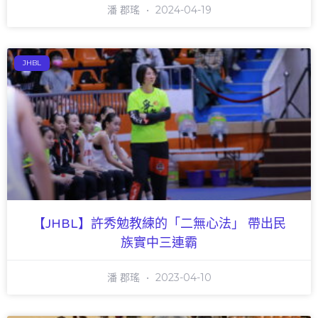
潘 郡瑤
2024-04-19
JHBL
【JHBL】許秀勉教練的「二無心法」 帶出民
族實中三連霸
潘 郡瑤
2023-04-10