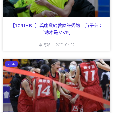
【109JHBL】獎座獻給教練許秀勉 黃子芸：
「她才是MVP」
李 德郁
2021-04-12
JHBL