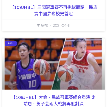
【109JHBL】三闖冠軍賽不再抱憾而歸 民族
實中圓夢奪校史首冠
李 德郁
2021-04-11
JHBL
【109JHBL】大倫、民族冠軍賽組合重演 米
靖恩、黃子芸兩大戰將再度對決