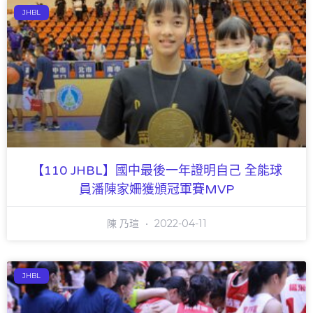
JHBL
【110 JHBL】國中最後一年證明自己 全能球
員潘陳家姍獲頒冠軍賽MVP
陳 乃瑄
2022-04-11
JHBL