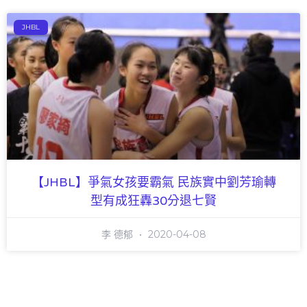
JHBL
【JHBL】爭氣女孩要霸氣 民族實中劉芳瑜轉
型有成狂轟30分退七賢
李 德郁
2020-04-08