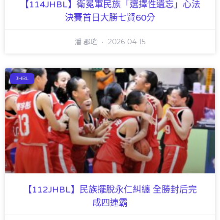
【114JHBL】衛冕軍民族「選擇性遺忘」心法
決賽首日大勝七賢60分
潘 郡瑤
2026-04-15
JHBL
【112JHBL】民族擺脫永仁糾纏 全勝封后完
成四連霸