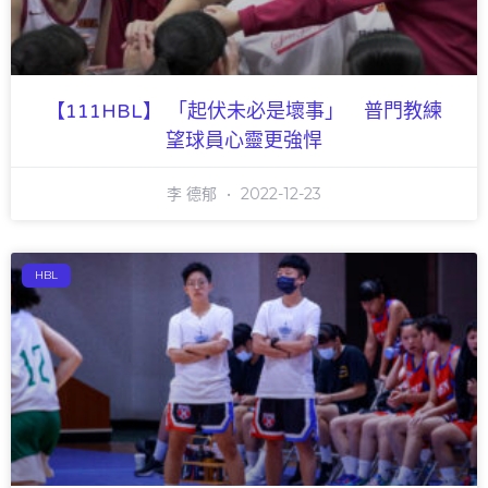
【111HBL】 「起伏未必是壞事」 普門教練
望球員心靈更強悍
李 德郁
2022-12-23
HBL