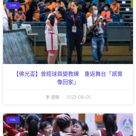
UBA
【佛光盃】曾經球員變教練 重返舞台「感覺
像回家」
李 德郁
2023-08-05
HBL