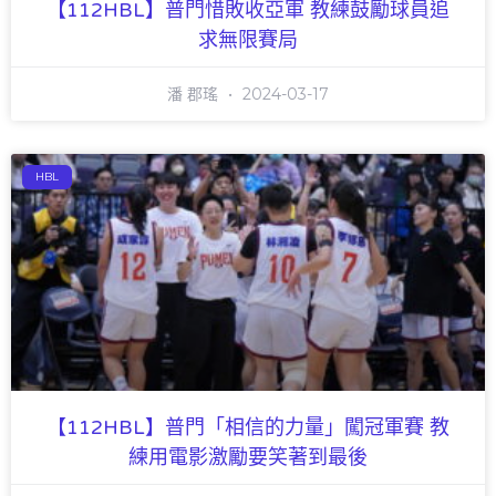
【112HBL】普門惜敗收亞軍 教練鼓勵球員追
求無限賽局
潘 郡瑤
2024-03-17
HBL
【112HBL】普門「相信的力量」闖冠軍賽 教
練用電影激勵要笑著到最後