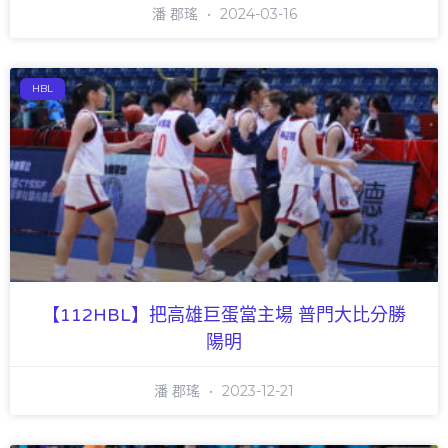
潘 郡瑤
2024-03-16
HBL
【112HBL】把高雄巨蛋當主場 普門大比分勝
陽明
潘 郡瑤
2023-12-21