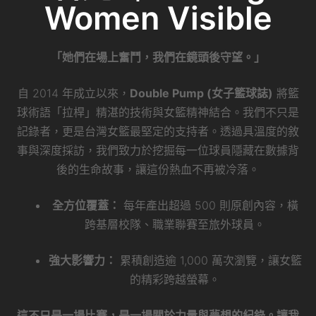
Women Visible
「她們在場上奮鬥，我們在鏡頭後守望。」
自 2014 年成立以來，
Double Pump (女子籃球誌)
將籃
球術語「拉桿」精湛的技術與女籃精神結合。我們不只是
記錄者，更是台灣女籃最堅定的支持者。透過具溫度的敘
事與深度採訪，我們致力於挖掘每一位球員隱藏在數據背
後的生命故事，讓這份熱血不再被冷落。
全方位覆蓋：
每年產出超過 500 則原創內容，橫
跨基層校隊、職業聯賽至旅外球員。
強大影響力：
累積創造逾 1,000 萬次瀏覽，讓女籃
的精彩跨越螢幕。
這不只是一場比賽，是一場關於力量與夢想的紀錄。讓我