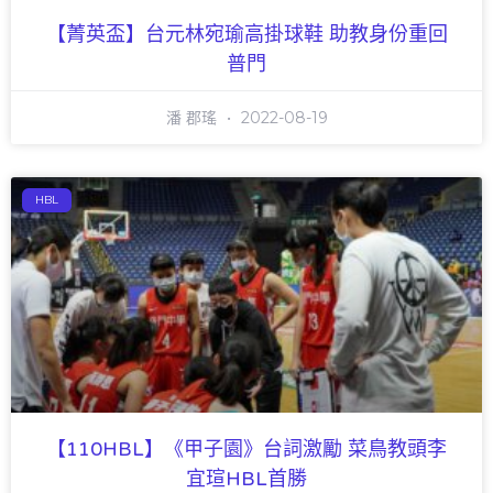
【菁英盃】台元林宛瑜高掛球鞋 助教身份重回
普門
潘 郡瑤
2022-08-19
HBL
【110HBL】《甲子園》台詞激勵 菜鳥教頭李
宜瑄HBL首勝