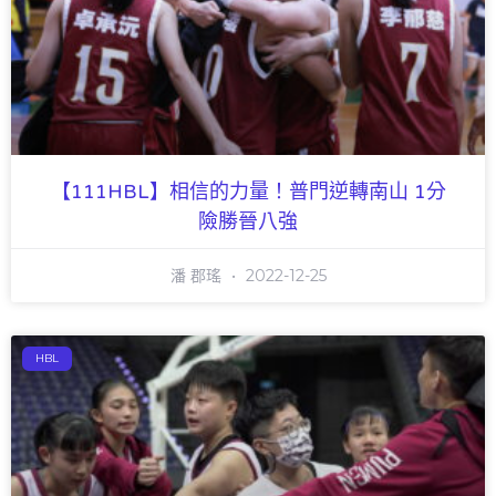
【111HBL】相信的力量！普門逆轉南山 1分
險勝晉八強
潘 郡瑤
2022-12-25
HBL