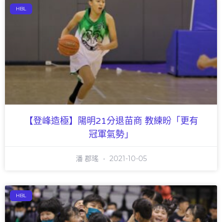
HBL
【登峰造極】陽明21分退苗商 教練盼「更有
冠軍氣勢」
潘 郡瑤
2021-10-05
HBL