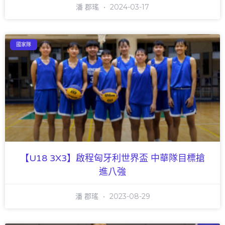
潘 郡瑤
2024-03-17
國家隊
【U18 3X3】啟程匈牙利世界盃 中華隊目標搶
進八強
潘 郡瑤
2023-08-29