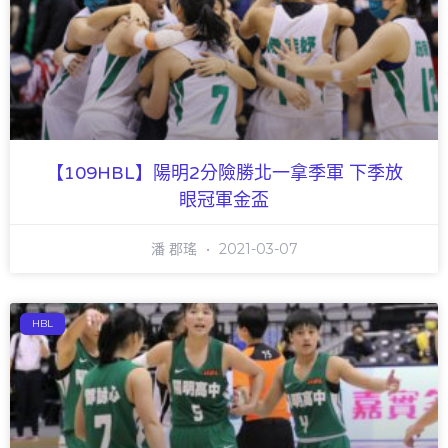
【109HBL】陽明2分險勝北一拿季軍 下季放
眼冠軍金盃
潘 郡瑤
2021-03-07
HBL