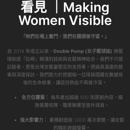
看見 ｜Making
Women Visible
「她們在場上奮鬥，我們在鏡頭後守望。」
自 2014 年成立以來，
Double Pump (女子籃球誌)
將籃
球術語「拉桿」精湛的技術與女籃精神結合。我們不只是
記錄者，更是台灣女籃最堅定的支持者。透過具溫度的敘
事與深度採訪，我們致力於挖掘每一位球員隱藏在數據背
後的生命故事，讓這份熱血不再被冷落。
全方位覆蓋：
每年產出超過 500 則原創內容，橫
跨基層校隊、職業聯賽至旅外球員。
強大影響力：
累積創造逾 1,000 萬次瀏覽，讓女籃
的精彩跨越螢幕。