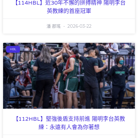
【114HBL】近30年不懈的拼搏精神 陽明李台
英教練的首座冠軍
潘 郡瑤
2026-03-22
HBL
【112HBL】堅強後盾支持前進 陽明李台英教
練：永遠有人會為你著想