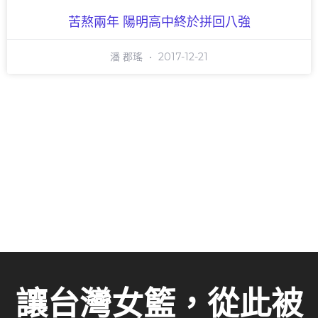
苦熬兩年 陽明高中終於拼回八強
潘 郡瑤
2017-12-21
讓台灣女籃，從此被