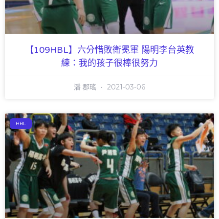
【109HBL】六分惜敗衛冕軍 陽明李台英教
練：我的孩子很棒很努力
潘 郡瑤
2021-03-06
HBL