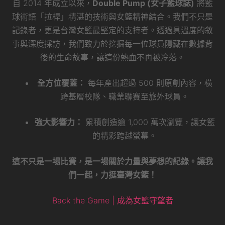
自 2014 年成立以來，
Double Pump (女子籃球誌)
將籃
球術語「拉桿」精湛的技術與女籃精神結合。我們不只是
記錄者，更是台灣女籃最堅定的支持者。透過具溫度的敘
事與深度採訪，我們致力於挖掘每一位球員隱藏在數據背
後的生命故事，讓這份熱血不再被冷落。
全方位覆蓋：
每年產出超過 500 則原創內容，橫
跨基層校隊、職業聯賽至旅外球員。
強大影響力：
累積創造逾 1,000 萬次瀏覽，讓女籃
的精彩跨越螢幕。
這不只是一場比賽，是一場關於力量與夢想的紀錄。讓我
們一起，力挺臺灣女籃！
Back the Game | 成為女籃守望者