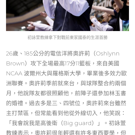
初詠萱教練拿下對戰前東家國泰的生涯首勝
26歲、185公分的電信洋將奧許莉（Oshlynn
Brown）攻下全場最高17分11籃板，來自美國
NCAA 波爾州大與羅格斯大學，畢業後多效力歐
洲聯賽。奧許莉季前就來台，與球隊整合約兩個
月，他說隊友都很照顧他，前陣子還參加林玉書
的婚禮。過去多是三、四號位，奧許莉來台雖然
主打禁區，但常能看到他從外線切入，他笑說：
「我會說我是高後衛（Big guard）」。初詠萱
教練表示，奧許莉很年輕還有許多東西要學，但