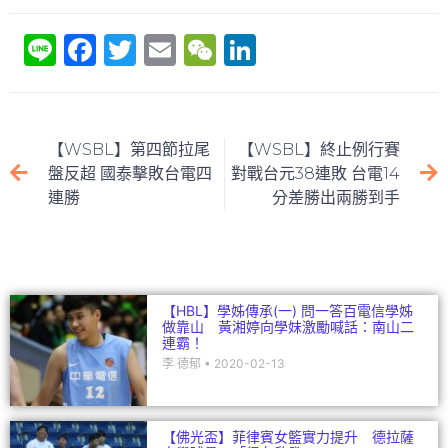
Li
F
T
E
W
Li
n
a
w
m
e
n
e
c
itt
ai
C
k
e
er
l
h
e
【WSBL】第四節拉尾
【WSBL】終止例行賽
b
at
dI
盤反超 國泰擊敗台電四
對戰台元38連敗 台電14
連勝
分差勝出兩勝到手
o
n
o
k
【HBL】學姊傳承(一) 問一答百電信學姊
做靠山 黃湘婷向學妹激勵喊話：南山二
連霸！
李 德郁
2020-02-13
【佛光盃】菲律賓女籃實力提升 德拉薩