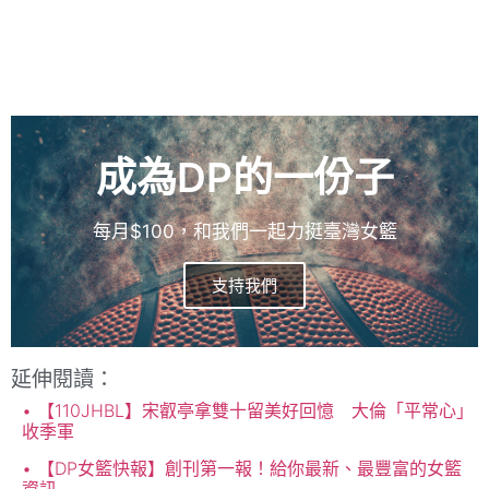
成為DP的一份子
每月$100，和我們一起力挺臺灣女籃
支持我們
延伸閱讀：
【110JHBL】宋叡亭拿雙十留美好回憶 大倫「平常心」
收季軍
【DP女籃快報】創刊第一報！給你最新、最豐富的女籃