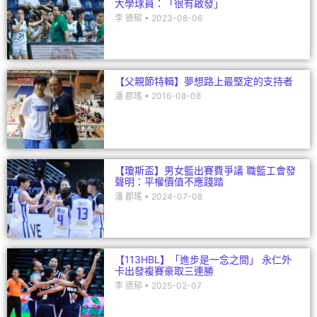
大學球員：「很有啟發」
李 德郁
2023-08-06
【父親節特輯】夢想路上最堅定的支持者
潘 郡瑤
2016-08-08
【瓊斯盃】男女籃出賽費爭議 職籃工會發
聲明：平權價值不應踐踏
潘 郡瑤
2024-07-08
【113HBL】「進步是一念之間」 永仁外
卡出發複賽豪取三連勝
李 德郁
2025-02-07