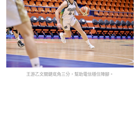
王游乙文關鍵底角三分，幫助電信穩住陣腳。