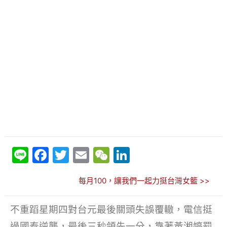
Li
F
T
E
W
Li
n
a
w
m
e
n
每月100，讓我們一起力挺台灣女籃 >>
e
c
itt
ai
C
k
e
er
l
h
e
不重蹈星期四對台元最後關頭失誤覆轍，電信挺
b
at
dI
過國泰逆襲，最後三秒領先一分，靠著黃湘婷罰