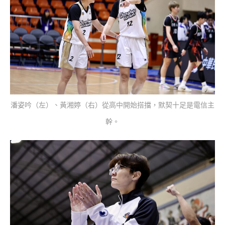
潘姿吟（左）、黃湘婷（右）從高中開始搭擋，默契十足是電信主
幹。