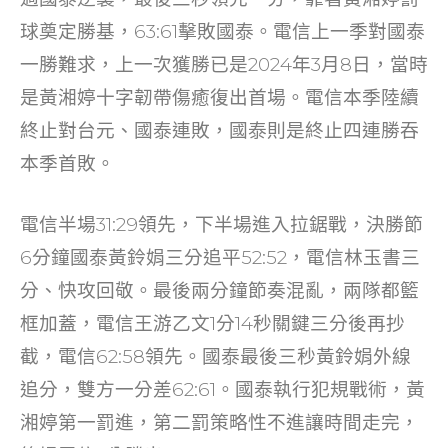
o
n
球奠定勝基，63:61擊敗國泰。電信上一季對國泰
o
一勝難求，上一次獲勝已是2024年3月8日，當時
k
是黃湘婷十字韌帶傷癒復出首場。電信本季陸續
終止對台元、國泰連敗，國泰則是終止四連勝吞
本季首敗。
電信半場31:29領先，下半場進入拉鋸戰，決勝節
6分鐘國泰黃鈴娟三分追平52:52，電信林玉書三
分、快攻回敬。最後兩分鐘節奏混亂，兩隊都籃
框加蓋，電信王游乙文1分14秒關鍵三分後再抄
截，電信62:58領先。國泰最後三秒黃鈴娟外線
追分，雙方一分差62:61。國泰執行犯規戰術，黃
湘婷第一罰進，第二罰策略性不進讓時間走完，