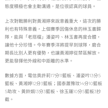
態度積極也會主動溝通，是位很認真的球員。
上次對戰勝利對黃湘婷來說意義重大，這次的勝
利也有特殊意義，上個賽季因傷休息的林玉書歸
隊，能與「老搭檔」潘姿吟、林玉書再度合體，
讓他十分珍惜。今年賽季洋將提早到球隊，磨合
期長比別人更有優勢，也讓黃湘婷從禁區解放。
更能發揮他外線和中距離的水準。
數據方面，電信奧許莉17分11籃板、潘姿吟13分5
籃板、黃湘婷12分3籃板；國泰蕭豫玟14分10籃板
5助攻、黃鈴娟13分3籃板、徐玉蓮10分5籃板3抄
截。