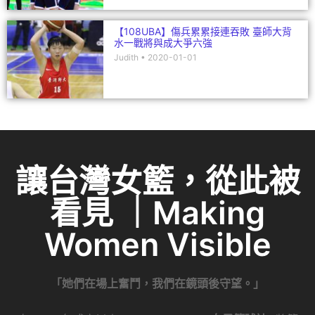
【108UBA】傷兵累累接連吞敗 臺師大背
水一戰將與成大爭六強
Judith
2020-01-01
讓台灣女籃，從此被
看見 ｜Making
Women Visible
「她們在場上奮鬥，我們在鏡頭後守望。」