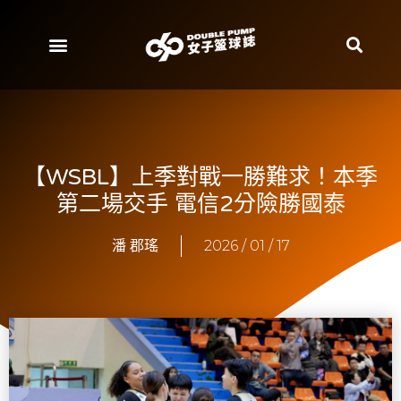
【WSBL】上季對戰一勝難求！本季
第二場交手 電信2分險勝國泰
潘 郡瑤
2026 / 01 / 17