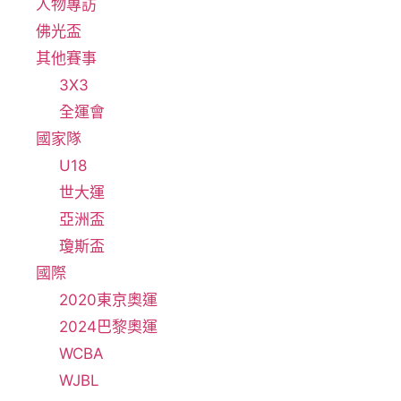
人物專訪
佛光盃
其他賽事
3X3
全運會
國家隊
U18
世大運
亞洲盃
瓊斯盃
國際
2020東京奧運
2024巴黎奧運
WCBA
WJBL