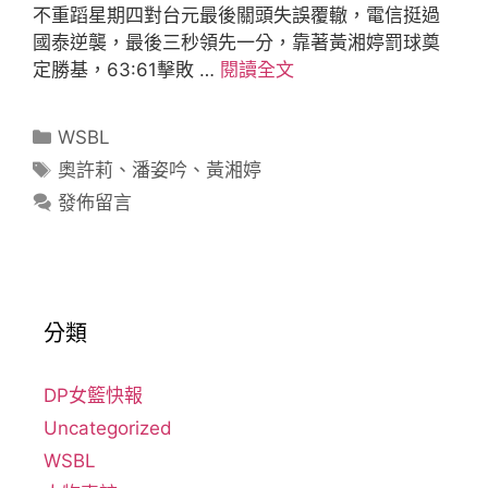
不重蹈星期四對台元最後關頭失誤覆轍，電信挺過
國泰逆襲，最後三秒領先一分，靠著黃湘婷罰球奠
定勝基，63:61擊敗 …
閱讀全文
WSBL
奧許莉
、
潘姿吟
、
黃湘婷
發佈留言
分類
DP女籃快報
Uncategorized
WSBL