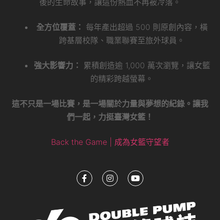
後的生命故事，讓這份熱血不再被冷落。
全方位覆蓋：
每年產出超過 500 則原創內容，橫
跨基層校隊、職業聯賽至旅外球員。
強大影響力：
累積創造逾 1,000 萬次瀏覽，讓女籃
的精彩跨越螢幕。
這不只是一場比賽，是一場關於力量與夢想的紀錄。讓我
們一起，力挺臺灣女籃！
Back the Game | 成為女籃守望者