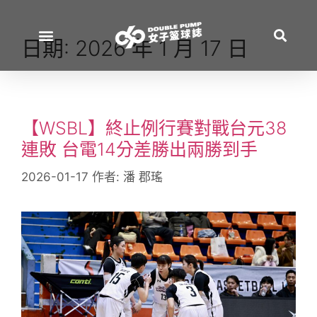
日期:
2026 年 1 月 17 日
【WSBL】終止例行賽對戰台元38
連敗 台電14分差勝出兩勝到手
2026-01-17
作者:
潘 郡瑤