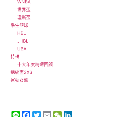
WNBA
世界盃
瓊斯盃
學生籃球
HBL
JHBL
UBA
特輯
十大年度精選回顧
總統盃3X3
運動女聲
Li
F
T
E
W
Li