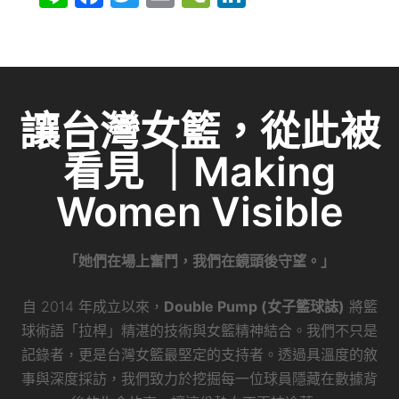
n
a
w
m
e
n
e
c
itt
ai
C
k
e
er
l
h
e
b
at
dI
讓台灣女籃，從此被
o
n
看見 ｜Making
o
k
Women Visible
「她們在場上奮鬥，我們在鏡頭後守望。」
自 2014 年成立以來，
Double Pump (女子籃球誌)
將籃
球術語「拉桿」精湛的技術與女籃精神結合。我們不只是
記錄者，更是台灣女籃最堅定的支持者。透過具溫度的敘
事與深度採訪，我們致力於挖掘每一位球員隱藏在數據背