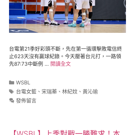
台電第21季好彩頭不斷，先在第一循環擊敗電信終
止623天沒有贏球紀錄。今天壓著台元打，一路領
先87:73中斷例 …
閱讀全文
WSBL
台電女籃
、
宋瑞蓁
、
林紀妏
、
黃沁瑜
發佈留言
【WSBL】上季對戰一勝難求！本