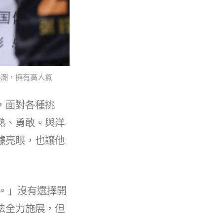
熱潮，擁有高人氣
，面對各種挑
熟、勇敢。與洋
據亮眼，也讓他
了。」沒有選擇開
法全力施展，但