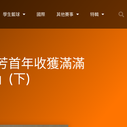
學生籃球
國際
其他賽事
特輯
仙芳首年收獲滿滿
(下)