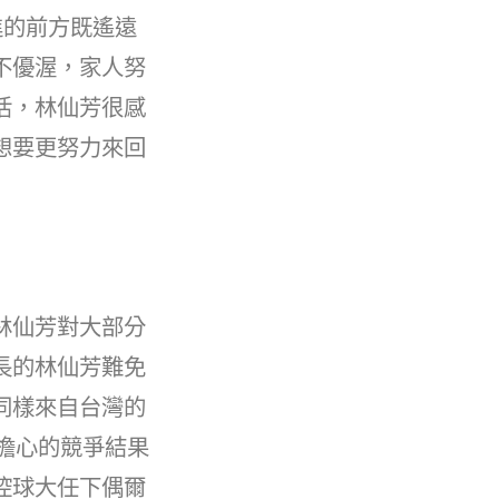
進的前方既遙遠
不優渥，家人努
活，林仙芳很感
想要更努力來回
林仙芳對大部分
長的林仙芳難免
同樣來自台灣的
擔心的競爭結果
控球大任下偶爾