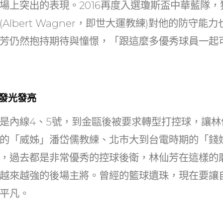
場上突出的表現。2016再度入選瓊斯盃中華藍隊
Albert Wagner，即世大運教練)對他的防守能
芳仍然抱持期待與憧憬，「跟這麼多優秀球員一起
續發光發亮
是內線4、5號，到金甌後被要求轉型打控球，讓林
的「威姊」潘岱儒教練、北市大到台電時期的「錢
，過去都是非常優秀的控球後衛，林仙芳在這樣的
越來越強的後場主將。曾經的籃球遺珠，現在要讓
平凡。