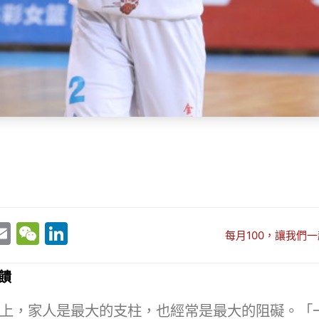
E
W
Li
每月100，讓我們一
w
m
e
n
t
ai
C
k
饋
r
l
h
e
上，家人是最大的支柱，也經常是最大的阻礙。「一