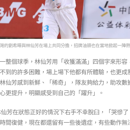
灣的劉希曄與林仙芳在場上共同分擔，招牌油頭也在當地掀起一陣
一整個球季，林仙芳用「收獲滿滿」四個字來形容
不到的許多困難，場上場下他都有所體驗，也更成
林仙芳感到新鮮、「稀奇」，隊友夠給力，助攻數
心更提升，明顯感受到自己的「躍升」。
盃林仙芳在狀態正好的情況下右手不幸脫臼，「哭慘
時間復健，現在都還留有一些後遺症，有些動作無