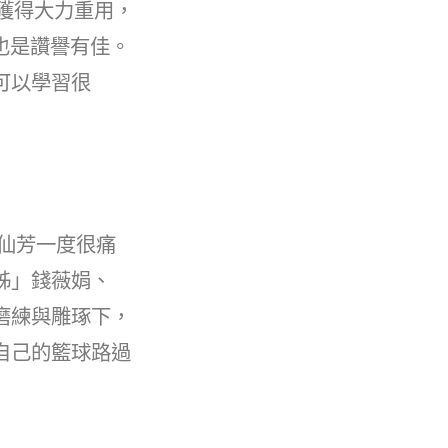
，獲得大力重用，
力也是讚譽有佳。
可以學習很
仙芳一度很痛
姊」錢薇娟、
磨練與雕琢下，
自己的籃球路過