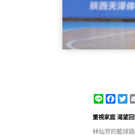
Li
F
T
n
a
e
c
it
重視家庭 渴望回
e
e
林仙芳的籃球路