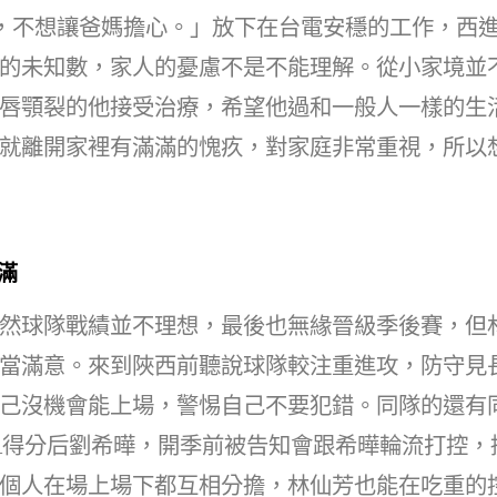
at
dI
扎，不想讓爸媽擔心。」放下在台電安穩的工作，西
n
的未知數，家人的憂慮不是不能理解。從小家境並
唇顎裂的他接受治療，希望他過和一般人一樣的生
就離開家裡有滿滿的愧疚，對家庭非常重視，所以
滿
然球隊戰績並不理想，最後也無緣晉級季後賽，但
當滿意。來到陜西前聽說球隊較注重進攻，防守見
己沒機會能上場，警惕自己不要犯錯。同隊的還有
L得分后劉希曄，開季前被告知會跟希曄輪流打控，
個人在場上場下都互相分擔，林仙芳也能在吃重的