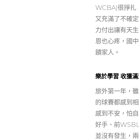
b
WCBA)很掙
o
又充滿了不確定
o
力付出讓有天生
k
恩也心疼，國中
饋家人。
樂於學習 收獲滿
旅外第一年，雖
的球賽都感到相
感到不安，怕自
好手、前WSB
並沒有發生，兩