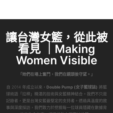
讓台灣女籃，從此被
看見 ｜Making
Women Visible
「她們在場上奮鬥，我們在鏡頭後守望。」
自 2014 年成立以來，
Double Pump (女子籃球誌)
將籃
球術語「拉桿」精湛的技術與女籃精神結合。我們不只是
記錄者，更是台灣女籃最堅定的支持者。透過具溫度的敘
事與深度採訪，我們致力於挖掘每一位球員隱藏在數據背