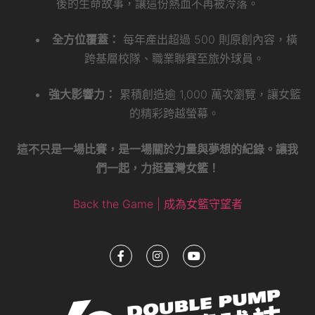
後的生命故事，讓這份熱血不再被冷落。
全方位覆蓋：
每年產出超過 500 則原創內容，橫
跨基層校隊、職業聯賽至旅外球員。
強大影響力：
累積創造逾 1,000 萬次瀏覽，讓女籃
的精彩跨越螢幕。
這不只是一場比賽，是一場關於力量與夢想的紀錄。讓我
們一起，力挺臺灣女籃！
Back the Game | 成為女籃守望者