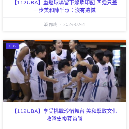
【112UBA】重返球場留下燦爛印記 四強只差
一步美和陳千惠：沒有遺憾
潘 郡瑤
2024-02-21
UBA
【112UBA】享受挑戰珍惜舞台 美和擊敗文化
收隊史複賽首勝