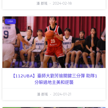
潘 郡瑤
2024-02-18
UBA
【112UBA】臺師大劉芳瑜關鍵三分彈 助隊1
分躲過地主美和逆襲
潘 郡瑤
2024-01-21