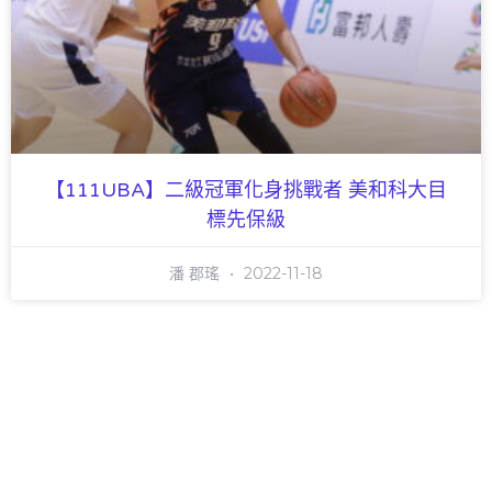
【111UBA】二級冠軍化身挑戰者 美和科大目
標先保級
潘 郡瑤
2022-11-18