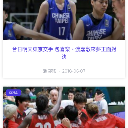
台日明天東京交手 包喜樂、渡嘉敷來夢正面對
決
潘 郡瑤
2018-06-07
亞洲盃