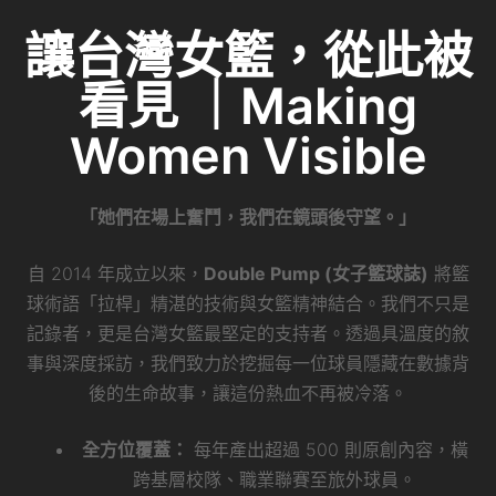
讓台灣女籃，從此被
看見 ｜Making
Women Visible
「她們在場上奮鬥，我們在鏡頭後守望。」
自 2014 年成立以來，
Double Pump (女子籃球誌)
將籃
球術語「拉桿」精湛的技術與女籃精神結合。我們不只是
記錄者，更是台灣女籃最堅定的支持者。透過具溫度的敘
事與深度採訪，我們致力於挖掘每一位球員隱藏在數據背
後的生命故事，讓這份熱血不再被冷落。
全方位覆蓋：
每年產出超過 500 則原創內容，橫
跨基層校隊、職業聯賽至旅外球員。