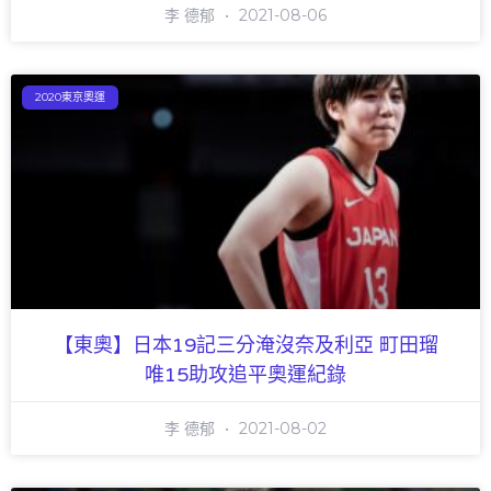
李 德郁
2021-08-06
2020東京奧運
【東奧】日本19記三分淹沒奈及利亞 町田瑠
唯15助攻追平奧運紀錄
李 德郁
2021-08-02