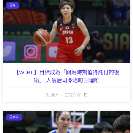
國際
【WJBL】目標成為「關鍵時刻值得託付的後
衛」 人氣后司令塔町田瑠唯
Judith
2020-01-15
國家隊