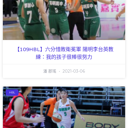
【109HBL】六分惜敗衛冕軍 陽明李台英教
練：我的孩子很棒很努力
潘 郡瑤
2021-03-06
HBL