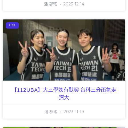
潘 郡瑤
2023-12-14
UBA
【112UBA】大三學姊有默契 台科三分雨氣走
清大
潘 郡瑤
2023-11-19