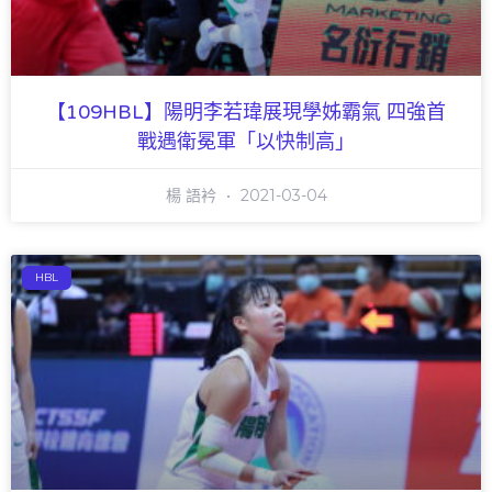
【109HBL】陽明李若瑋展現學姊霸氣 四強首
戰遇衛冕軍「以快制高」
楊 語衿
2021-03-04
HBL