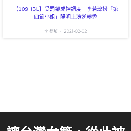
【109HBL】受罰卻成神調度 李若瑋扮「第
四節小姐」陽明上演逆轉秀
李 德郁
2021-02-02