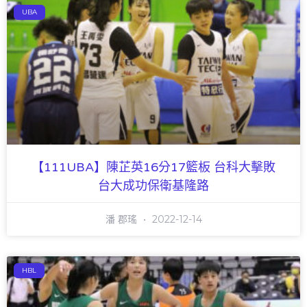
UBA
【111UBA】陳芷英16分17籃板 台科大擊敗
台大成功保衛基隆路
潘 郡瑤
2022-12-14
HBL