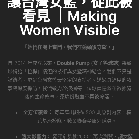
讓台灣女籃，從此被
看見 ｜Making
Women Visible
「她們在場上奮鬥，我們在鏡頭後守望。」
自 2014 年成立以來，
Double Pump (女子籃球誌)
將籃
球術語「拉桿」精湛的技術與女籃精神結合。我們不只是
記錄者，更是台灣女籃最堅定的支持者。透過具溫度的敘
事與深度採訪，我們致力於挖掘每一位球員隱藏在數據背
後的生命故事，讓這份熱血不再被冷落。
全方位覆蓋：
每年產出超過 500 則原創內容，橫
跨基層校隊、職業聯賽至旅外球員。
強大影響力：
累積創造逾 1,000 萬次瀏覽，讓女籃