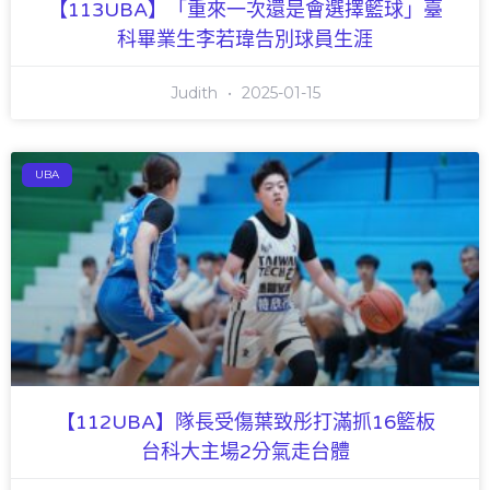
【113UBA】「重來一次還是會選擇籃球」臺
科畢業生李若瑋告別球員生涯
Judith
2025-01-15
UBA
【112UBA】隊長受傷葉致彤打滿抓16籃板
台科大主場2分氣走台體