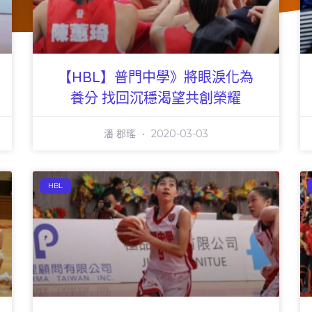
【HBL】普門中學》將眼淚化為
養分 找回沉穩渴望共創榮耀
潘 郡瑤
2020-03-03
HBL