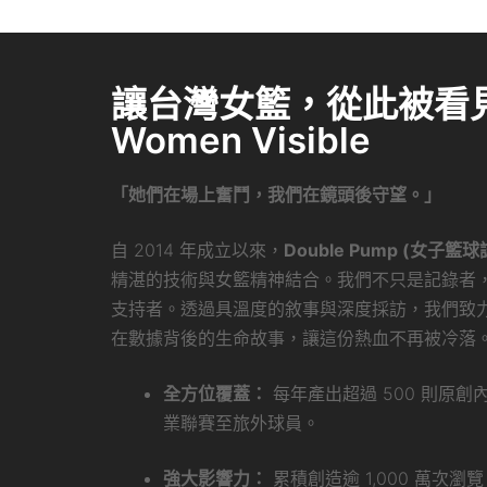
讓台灣女籃，從此被看見 
Women Visible
「她們在場上奮鬥，我們在鏡頭後守望。」
自 2014 年成立以來，
Double Pump (女子籃球
精湛的技術與女籃精神結合。我們不只是記錄者
支持者。透過具溫度的敘事與深度採訪，我們致
在數據背後的生命故事，讓這份熱血不再被冷落
全方位覆蓋：
每年產出超過 500 則原
業聯賽至旅外球員。
強大影響力：
累積創造逾 1,000 萬次