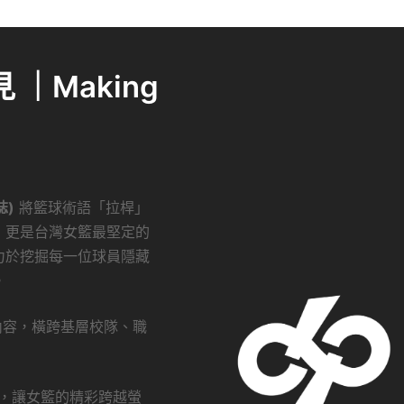
｜Making
誌)
將籃球術語「拉桿」
，更是台灣女籃最堅定的
力於挖掘每一位球員隱藏
。
創內容，橫跨基層校隊、職
瀏覽，讓女籃的精彩跨越螢