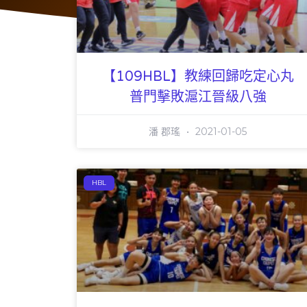
【109HBL】教練回歸吃定心丸
普門擊敗滬江晉級八強
潘 郡瑤
2021-01-05
HBL