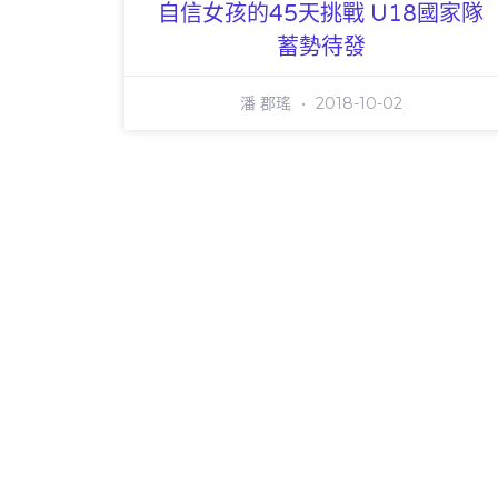
自信女孩的45天挑戰 U18國家隊
蓄勢待發
潘 郡瑤
2018-10-02