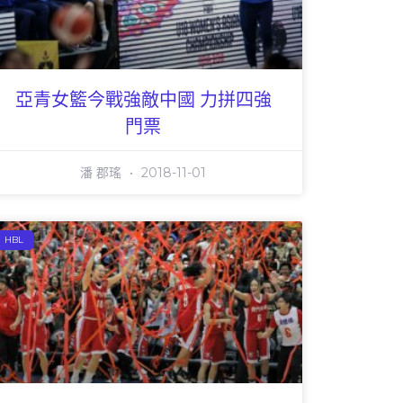
亞青女籃今戰強敵中國 力拼四強
門票
潘 郡瑤
2018-11-01
HBL