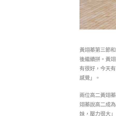
黃翊蓁第三節和
後繼續拼。黃翊
有很好，今天有
感覺」。
兩位高二黃翊蓁
翊蓁說高二成為
妹，壓力很大」