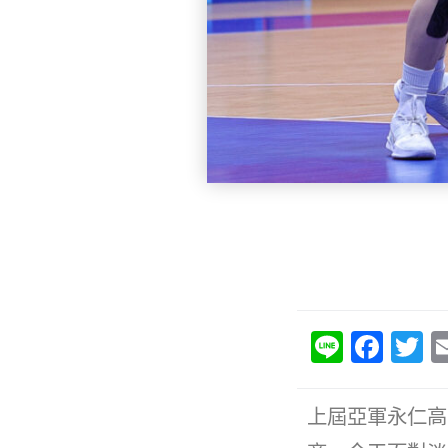
Li
F
T
n
a
e
c
it
上屆亞軍永仁高
e
e