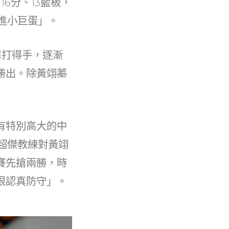
6分、13籃板，
進小巨蛋」。
單打得手，逐漸
勝出。除黃翊蓁
有特別高大的中
時超傑教練對黃翊
賽先搶兩勝，時
很認真防守」。