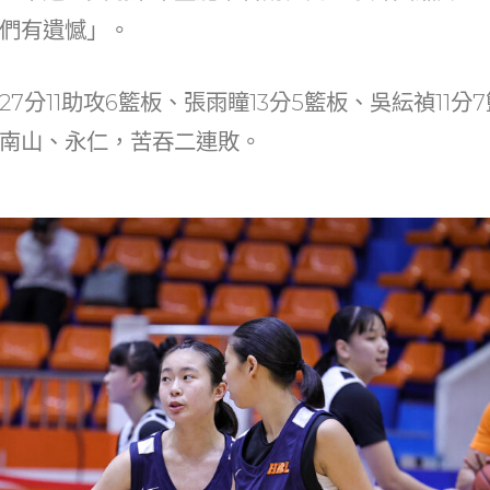
們有遺憾」。
7分11助攻6籃板、張雨瞳13分5籃板、吳紜禎11分
南山、永仁，苦吞二連敗。