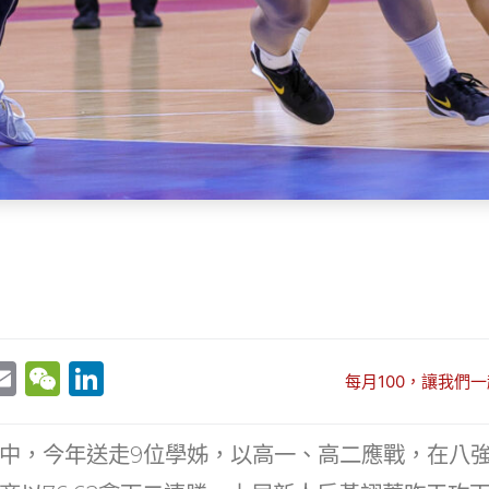
E
W
Li
每月100，讓我們一
w
m
e
n
t
ai
C
k
中，今年送走9位學姊，以高一、高二應戰，在八
r
l
h
e