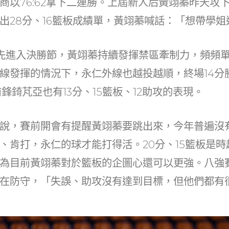
商以76:62拿下二連勝。上屆新人后黃翊蓁昨天攻下1
at
dI
出28分、16籃板成績單，黃翊蓁喊話：「想帶學姐
n
先進入決勝節，黃翊蓁持續發揮禁區牽制力，頻頻
線發揮的情況下，永仁外線也越投越順，終場14分
鋒錡芃亞也有13分、15籃板、12助攻的表現。
說，賽前開會有提醒黃翊蓁要跳出來，今年普遍沒
、肯打，永仁的球才能打得活。20分、15籃板是
為目前黃翊蓁對於籃板的企圖心還可以更強。八強
在防守，「失誤、助攻沒有達到目標，但他們都有