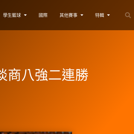
學生籃球
國際
其他賽事
特輯
退淡商八強二連勝