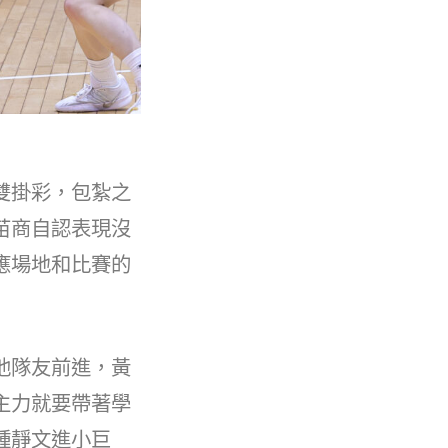
雙掛彩，包紮之
苗商自認表現沒
應場地和比賽的
他隊友前進，黃
主力就要帶著學
鍾靜文進小巨