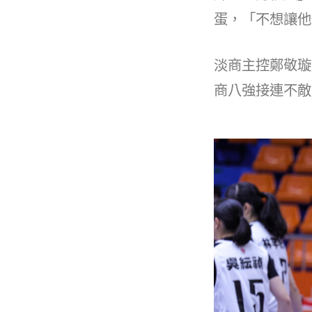
蛋，「不想讓他
淡商主控鄭敬璇2
商八強接連不敵