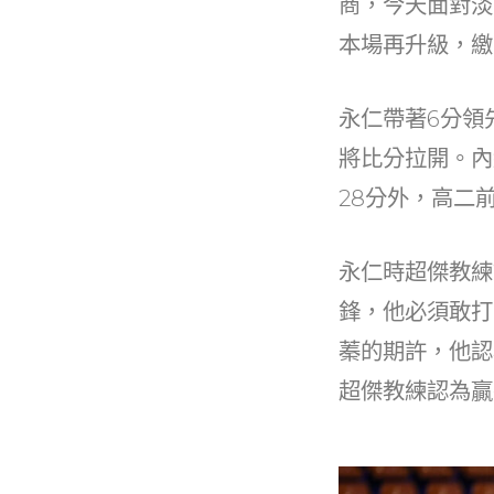
商，今天面對淡
b
本場再升級，繳
o
o
永仁帶著6分領
k
將比分拉開。內
28分外，高二前
永仁時超傑教練
鋒，他必須敢打
蓁的期許，他認
超傑教練認為贏