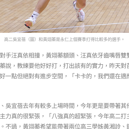
高二吳宜蓓（圖）和黃翊蓁是永仁上個賽季打得比較多的選手。
對手汪真依相撞，黃翊蓁額頭、汪真依牙齒嘴唇雙
蓁說，教練要他好好打，打出該有的實力，昨天對
好一點但絕對有進步空間，「卡卡的，我們還在適
、吳宜蓓去年有較多上場時間，今年更是要帶著其
主力真的很緊張，「八強真的超緊張，今年高二打
。不過，黃翊蓁希望能帶著兩位高三學姊黃湘詅、