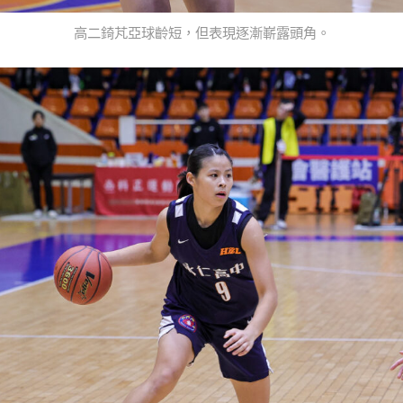
高二錡芃亞球齡短，但表現逐漸嶄露頭角。