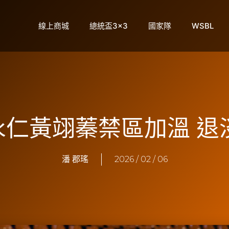
線上商城
總統盃3×3
國家隊
WSBL
】永仁黃翊蓁禁區加溫 
潘 郡瑤
2026 / 02 / 06