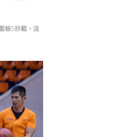
7籃板5抄截，淡