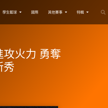
學生籃球
國際
其他賽事
特輯
進攻火力 勇奪
新秀