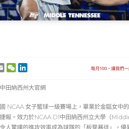
E
W
Li
每月100，讓我們一
w
m
e
n
t
ai
C
k
中田納西州大官網
r
l
h
e
at
dI
國 NCAA 女子籃球一級賽場上，畢業於金甌女中的
n
回捷報。效力於NCAA D1中田納西州立大學（Middle 
令人驚嘆的進攻效率成為球隊的「板凳暴徒」，優