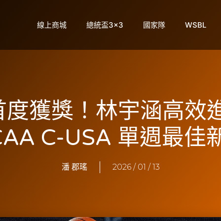
線上商城
總統盃3×3
國家隊
WSBL
首度獲獎！林宇涵高效
CAA C-USA 單週最佳
潘 郡瑤
2026 / 01 / 13