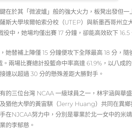
鍵在於其「微波爐」般的強大火力，板凳出發但一
薩斯大學埃爾帕索分校（UTEP）與新墨西哥州立
場戰役中，她場均僅出賽 17 分鐘，卻能高效砍下 16.5
她替補上陣僅 15 分鐘便攻下全隊最高 18 分，
2 抄截。兩場比賽總計投籃命中率高達 61.9%，以八
接連以超過 30 分的懸殊差距大勝對手。
有的三位台灣 NCAA 一級球員之一，林宇涵與華
iu）及猶他大學的黃宙騏（Jerry Huang）共同在
手在NJCAA努力中，分別是畢業於北一女中的米
業的李郁慈。