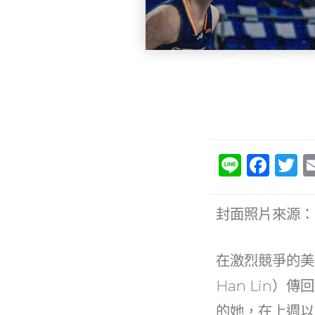
Li
F
T
n
a
e
c
it
封面照片來源：
e
e
b
在激烈競爭的美
o
Han Lin）傳
o
的她，在上週以