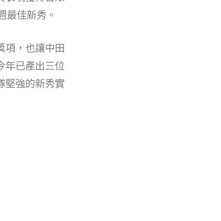
單週最佳新秀。
獎項，也讓中田
今年已產出三位
隊堅強的新秀實