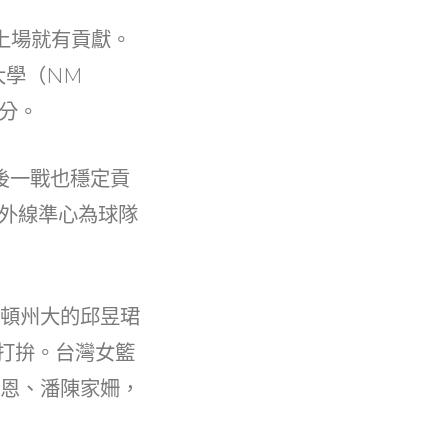
上場就有貢獻。
大學（NM
 分。
隨後一戰也穩定貢
成的外線準心為球隊
盛頓州大的邱昱珺
異鄉打拚。台灣女籃
靖恩、潘陳家姍，