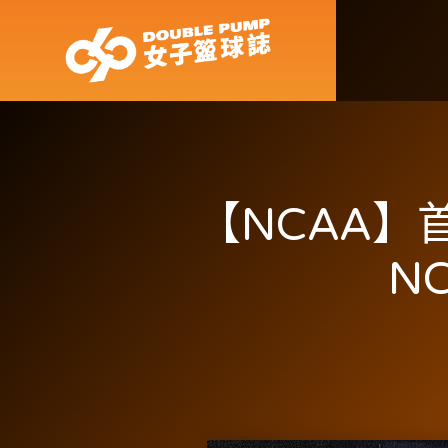
【NCAA】
N