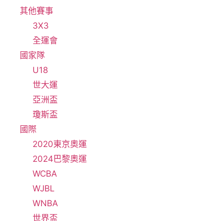
其他賽事
3X3
全運會
國家隊
U18
世大運
亞洲盃
瓊斯盃
國際
2020東京奧運
2024巴黎奧運
WCBA
WJBL
WNBA
世界盃