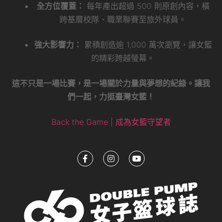
全方位覆蓋：
每年產出超過 500 則原創內容，橫
跨基層校隊、職業聯賽至旅外球員。
強大影響力：
累積創造逾 1,000 萬次瀏覽，讓女籃
的精彩跨越螢幕。
這不只是一場比賽，是一場關於力量與夢想的紀錄。讓我
們一起，力挺臺灣女籃！
Back the Game | 成為女籃守望者