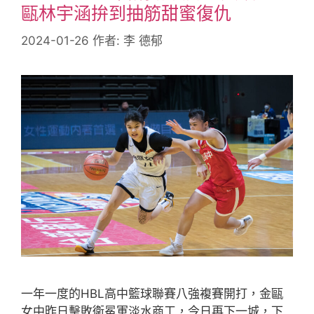
甌林宇涵拚到抽筋甜蜜復仇
2024-01-26
作者:
李 德郁
一年一度的HBL高中籃球聯賽八強複賽開打，金甌
女中昨日擊敗衛冕軍淡水商工，今日再下一城，下