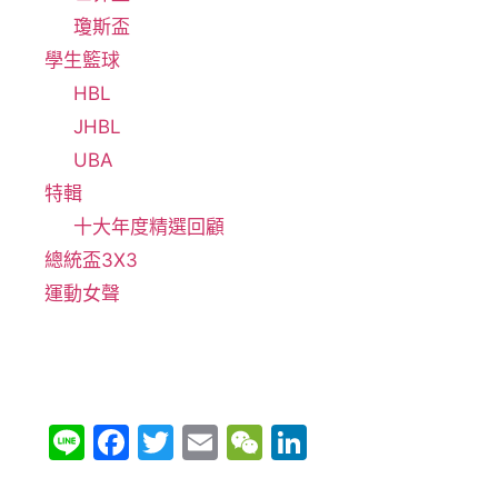
瓊斯盃
學生籃球
HBL
JHBL
UBA
特輯
十大年度精選回顧
總統盃3X3
運動女聲
Li
F
T
E
W
Li
n
a
w
m
e
n