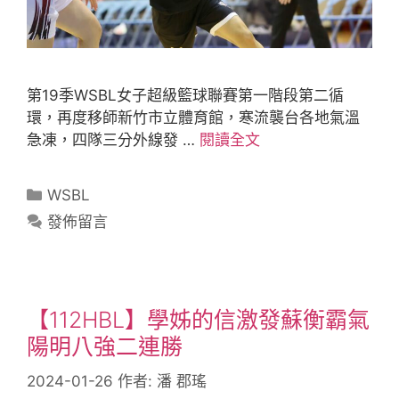
第19季WSBL女子超級籃球聯賽第一階段第二循
環，再度移師新竹市立體育館，寒流襲台各地氣溫
急凍，四隊三分外線發 …
閱讀全文
WSBL
發佈留言
【112HBL】學姊的信激發蘇衡霸氣
陽明八強二連勝
2024-01-26
作者:
潘 郡瑤