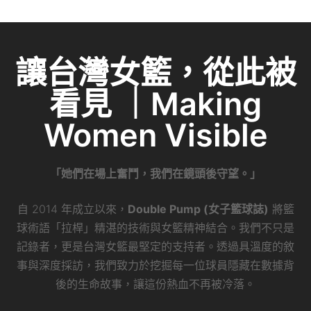
e
c
itt
ai
C
k
e
er
l
h
e
b
at
dI
讓台灣女籃，從此被
o
n
看見 ｜Making
o
k
Women Visible
「她們在場上奮鬥，我們在鏡頭後守望。」
自 2014 年成立以來，
Double Pump (女子籃球誌)
將籃
球術語「拉桿」精湛的技術與女籃精神結合。我們不只是
記錄者，更是台灣女籃最堅定的支持者。透過具溫度的敘
事與深度採訪，我們致力於挖掘每一位球員隱藏在數據背
後的生命故事，讓這份熱血不再被冷落。