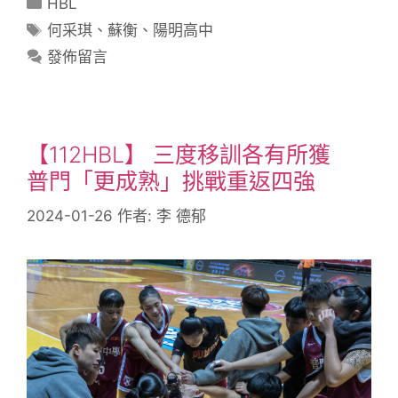
HBL
何采琪
、
蘇衡
、
陽明高中
發佈留言
【112HBL】 三度移訓各有所獲
普門「更成熟」挑戰重返四強
2024-01-26
作者:
李 德郁