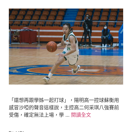
「還想再跟學姊一起打球」，陽明高一控球蘇衡用
感冒沙啞的聲音這樣說，主控高二何采琪八強賽前
受傷，確定無法上場，學 …
閱讀全文