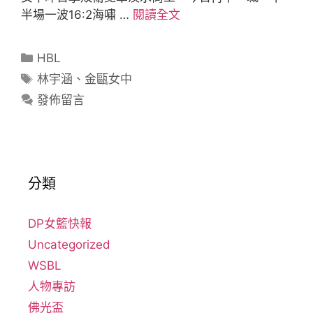
半場一波16:2海嘯 …
閱讀全文
HBL
林宇涵
、
金甌女中
發佈留言
分類
DP女籃快報
Uncategorized
WSBL
人物專訪
佛光盃