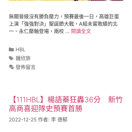
無關晉級沒有勝負壓力，預賽最後一日，高雄巨蛋
上演「強強對決」聖誕節大戰，A組未嘗敗績的北
一、永仁壓軸登場，兩校 …
閱讀全文
HBL
鍾欣旂
發佈留言
【111HBL】楊語蓁狂轟36分 新竹
高商喜迎隊史預賽首勝
2022-12-25
作者:
李 德郁