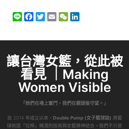
Li
F
T
E
W
Li
n
a
w
m
e
n
e
c
itt
ai
C
k
e
er
l
h
e
b
at
dI
讓台灣女籃，從此被
o
n
看見 ｜Making
o
k
Women Visible
「她們在場上奮鬥，我們在鏡頭後守望。」
自 2014 年成立以來，
Double Pump (女子籃球誌)
將籃
球術語「拉桿」精湛的技術與女籃精神結合。我們不只是