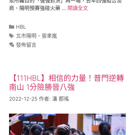
眾所矚目的「強強對決」再一場，去年四強組合淡
商、陽明預賽強碰火藥 …
閱讀全文
HBL
北市陽明
、
張聿嵐
發佈留言
【111HBL】相信的力量！普門逆轉
南山 1分險勝晉八強
2022-12-25
作者:
潘 郡瑤