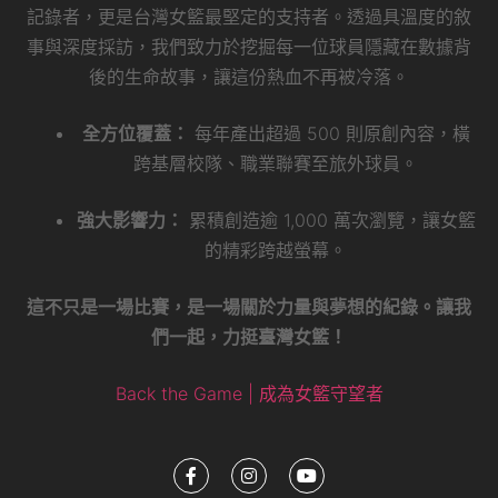
記錄者，更是台灣女籃最堅定的支持者。透過具溫度的敘
事與深度採訪，我們致力於挖掘每一位球員隱藏在數據背
後的生命故事，讓這份熱血不再被冷落。
全方位覆蓋：
每年產出超過 500 則原創內容，橫
跨基層校隊、職業聯賽至旅外球員。
強大影響力：
累積創造逾 1,000 萬次瀏覽，讓女籃
的精彩跨越螢幕。
這不只是一場比賽，是一場關於力量與夢想的紀錄。讓我
們一起，力挺臺灣女籃！
Back the Game | 成為女籃守望者