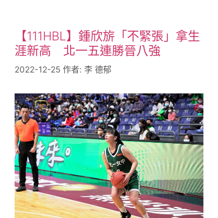
【111HBL】鍾欣旂「不緊張」拿生
涯新高 北一五連勝晉八強
2022-12-25
作者:
李 德郁