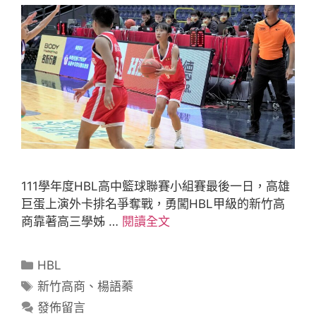
111學年度HBL高中籃球聯賽小組賽最後一日，高雄
巨蛋上演外卡排名爭奪戰，勇闖HBL甲級的新竹高
商靠著高三學姊 …
閱讀全文
HBL
新竹高商
、
楊語蓁
發佈留言