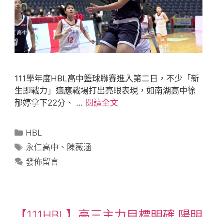
111學年度HBL高中籃球聯賽進入第二日，不少「新
生即戰力」適應戰場打出亮眼表現，如南湖高中徐
郁婷拿下22分、 …
閱讀全文
HBL
永仁高中
、
陳薇涵
發佈留言
【111HBL】高三主力目標明確 陽明