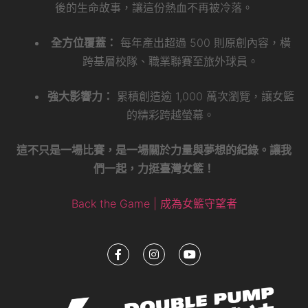
後的生命故事，讓這份熱血不再被冷落。
全方位覆蓋：
每年產出超過 500 則原創內容，橫
跨基層校隊、職業聯賽至旅外球員。
強大影響力：
累積創造逾 1,000 萬次瀏覽，讓女籃
的精彩跨越螢幕。
這不只是一場比賽，是一場關於力量與夢想的紀錄。讓我
們一起，力挺臺灣女籃！
Back the Game | 成為女籃守望者