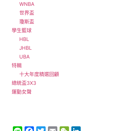
WNBA
世界盃
瓊斯盃
學生籃球
HBL
JHBL
UBA
特輯
十大年度精選回顧
總統盃3X3
運動女聲
Li
F
T
E
W
Li