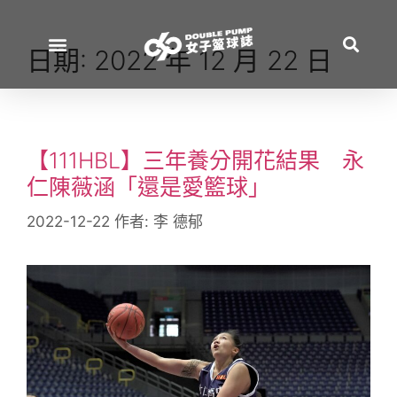
日期:
2022 年 12 月 22 日
【111HBL】三年養分開花結果 永
仁陳薇涵「還是愛籃球」
2022-12-22
作者:
李 德郁