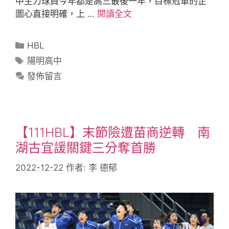
中主力球員今年都是高三最後一年，目標冠軍的企
圖心直接明確，上 …
閱讀全文
HBL
陽明高中
發佈留言
【111HBL】末節險遭苗商逆轉 南
湖古宜諼關鍵三分奪首勝
2022-12-22
作者:
李 德郁