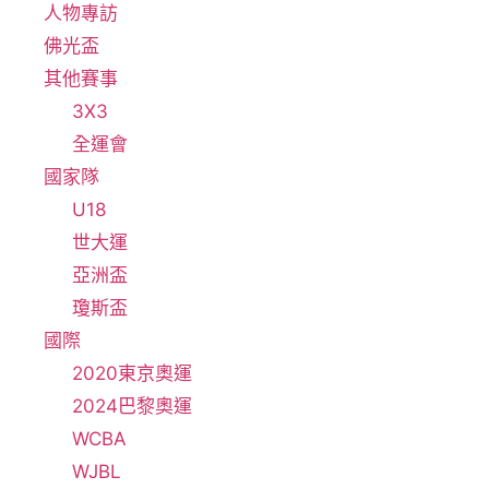
人物專訪
佛光盃
其他賽事
3X3
全運會
國家隊
U18
世大運
亞洲盃
瓊斯盃
國際
2020東京奧運
2024巴黎奧運
WCBA
WJBL