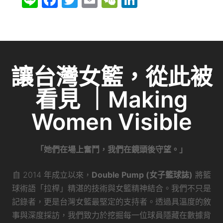
n
a
w
m
e
n
e
c
itt
ai
C
k
e
er
l
h
e
b
at
dI
讓台灣女籃，從此被
o
n
看見 ｜Making
o
k
Women Visible
「她們在場上奮鬥，我們在鏡頭後守望。」
自 2014 年成立以來，
Double Pump (女子籃球誌)
將籃
球術語「拉桿」精湛的技術與女籃精神結合。我們不只是
記錄者，更是台灣女籃最堅定的支持者。透過具溫度的敘
事與深度採訪，我們致力於挖掘每一位球員隱藏在數據背