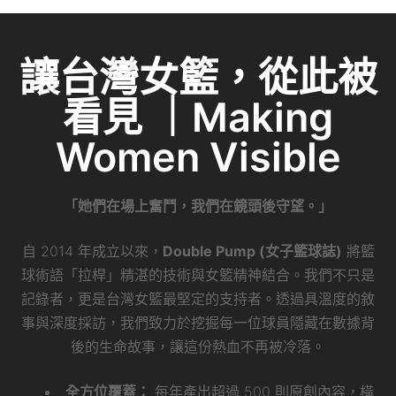
讓台灣女籃，從此被
看見 ｜Making
Women Visible
「她們在場上奮鬥，我們在鏡頭後守望。」
自 2014 年成立以來，
Double Pump (女子籃球誌)
將籃
球術語「拉桿」精湛的技術與女籃精神結合。我們不只是
記錄者，更是台灣女籃最堅定的支持者。透過具溫度的敘
事與深度採訪，我們致力於挖掘每一位球員隱藏在數據背
後的生命故事，讓這份熱血不再被冷落。
全方位覆蓋：
每年產出超過 500 則原創內容，橫