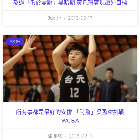
熬過「低於零點」黑暗期 黃凡珊實現旅外目標
Judith
2018-09-17
WCBA
所有事都是最好的安排 「阿盜」吳盈潔挑戰
WCBA
潘 郡瑤
2018-09-11