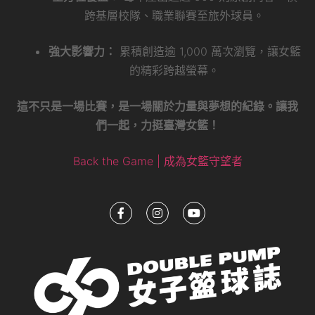
跨基層校隊、職業聯賽至旅外球員。
強大影響力：
累積創造逾 1,000 萬次瀏覽，讓女籃
的精彩跨越螢幕。
這不只是一場比賽，是一場關於力量與夢想的紀錄。讓我
們一起，力挺臺灣女籃！
Back the Game | 成為女籃守望者