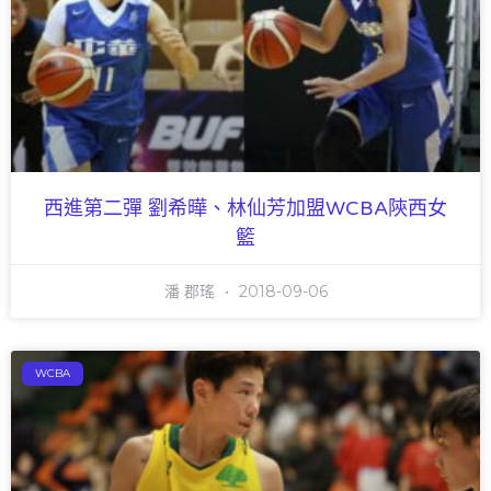
西進第二彈 劉希曄、林仙芳加盟WCBA陝西女
籃
潘 郡瑤
2018-09-06
WCBA