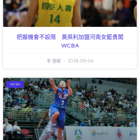
把握機會不設限 黃英利加盟河南女籃勇闖
WCBA
李 德郁
2018-09-04
WCBA