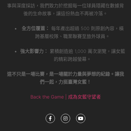
事與深度採訪，我們致力於挖掘每一位球員隱藏在數據背
後的生命故事，讓這份熱血不再被冷落。
全方位覆蓋：
每年產出超過 500 則原創內容，橫
跨基層校隊、職業聯賽至旅外球員。
強大影響力：
累積創造逾 1,000 萬次瀏覽，讓女籃
的精彩跨越螢幕。
這不只是一場比賽，是一場關於力量與夢想的紀錄。讓我
們一起，力挺臺灣女籃！
Back the Game | 成為女籃守望者