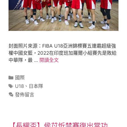
封面照片來源：FIBA U18亞洲錦標賽五連霸超級強
權中國女籃，2022在印度班加羅爾小組賽先是敗給
中華隊，最 …
閱讀全文
國際
U18
、
日本隊
發佈留言
【長耀盃】侯苡忻禁賽復出當功