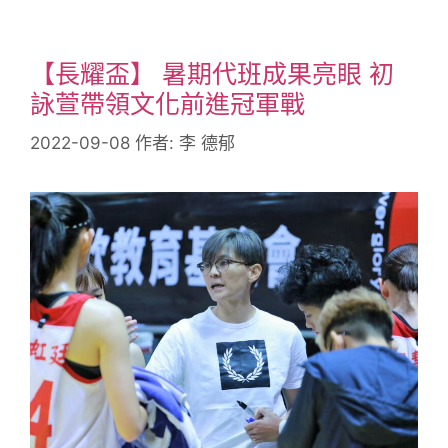
【長耀盃】 暑期代班成果亮眼 初
詠萱帶領文化前進冠軍戰
2022-09-08
作者:
李 德郁