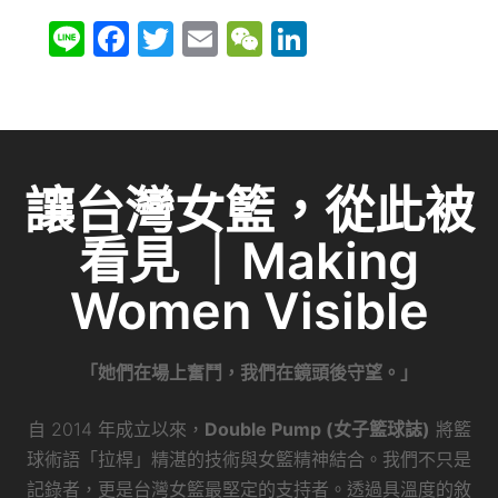
Li
F
T
E
W
Li
n
a
w
m
e
n
e
c
itt
ai
C
k
e
er
l
h
e
b
at
dI
讓台灣女籃，從此被
o
n
看見 ｜Making
o
k
Women Visible
「她們在場上奮鬥，我們在鏡頭後守望。」
自 2014 年成立以來，
Double Pump (女子籃球誌)
將籃
球術語「拉桿」精湛的技術與女籃精神結合。我們不只是
記錄者，更是台灣女籃最堅定的支持者。透過具溫度的敘