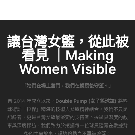
n
a
w
m
e
n
e
c
itt
ai
C
k
e
er
l
h
e
b
at
dI
讓台灣女籃，從此被
o
n
看見 ｜Making
o
k
Women Visible
「她們在場上奮鬥，我們在鏡頭後守望。」
自 2014 年成立以來，
Double Pump (女子籃球誌)
將籃
球術語「拉桿」精湛的技術與女籃精神結合。我們不只是
記錄者，更是台灣女籃最堅定的支持者。透過具溫度的敘
事與深度採訪，我們致力於挖掘每一位球員隱藏在數據背
後的生命故事，讓這份熱血不再被冷落。