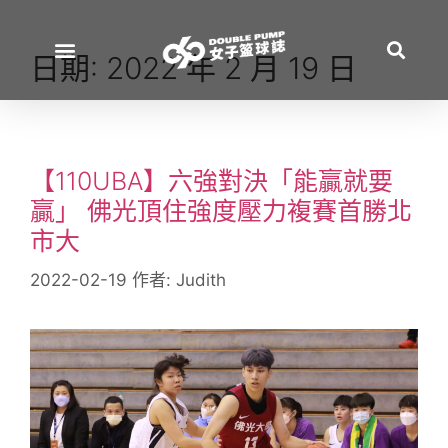
日期:
2022 年 2 月 19 日
【110UBA】六強對決「能贏就要
贏」 佛光頂住強度壓力複賽首勝北
市大
2022-02-19
作者:
Judith