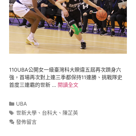
110UBA公開女一級臺灣科大睽違五屆再次躋身六
強，首場再次對上連三季都保持11連勝、挑戰隊史
首度三連霸的世新 …
閱讀全文
UBA
世新大學
、
台科大
、
陳芷英
發佈留言