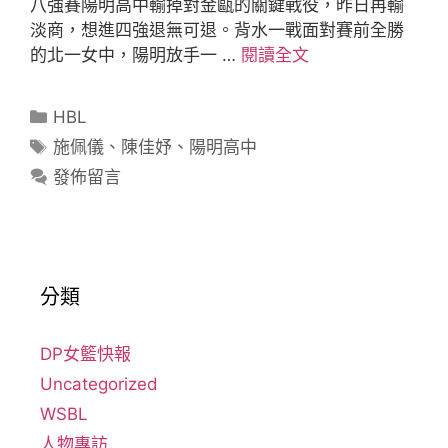
八強賽陽明高中輸掉對金甌的關鍵戰役，昨日再輸
淡商，想進四強退無可退。背水一戰面對賽前全勝
的北一女中，陽明放手一 …
閱讀全文
HBL
施佩儀
、
陳佳妤
、
陽明高中
發佈留言
分類
DP女籃快報
Uncategorized
WSBL
人物專訪