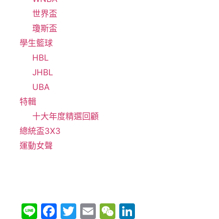
世界盃
瓊斯盃
學生籃球
HBL
JHBL
UBA
特輯
十大年度精選回顧
總統盃3X3
運動女聲
Li
F
T
E
W
Li