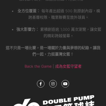
全方位覆蓋：
每年產出超過 500 則原創內容，橫
跨基層校隊、職業聯賽至旅外球員。
強大影響力：
累積創造逾 1,000 萬次瀏覽，讓女籃
的精彩跨越螢幕。
這不只是一場比賽，是一場關於力量與夢想的紀錄。讓我
們一起，力挺臺灣女籃！
Back the Game | 成為女籃守望者