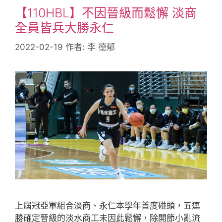
【110HBL】不因晉級而鬆懈 淡商
全員皆兵大勝永仁
2022-02-19
作者:
李 德郁
上屆冠亞軍組合淡商、永仁本學年首度碰頭，五連
勝確定晉級的淡水商工未因此鬆懈，除開節小亂流