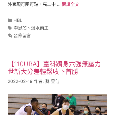
外表現可圈可點。高二中 …
閱讀全文
HBL
李恩芯
、
淡水商工
發佈留言
【110UBA】臺科躋身六強無壓力
世新大分差輕鬆收下首勝
2022-02-19
作者:
蘇 昱勻