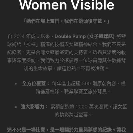
Women Visible
「她們在場上奮鬥，我們在鏡頭後守望。」
自 2014 年成立以來，
Double Pump (女子籃球誌)
將籃
球術語「拉桿」精湛的技術與女籃精神結合。我們不只是
記錄者，更是台灣女籃最堅定的支持者。透過具溫度的敘
事與深度採訪，我們致力於挖掘每一位球員隱藏在數據背
後的生命故事，讓這份熱血不再被冷落。
全方位覆蓋：
每年產出超過 500 則原創內容，橫
跨基層校隊、職業聯賽至旅外球員。
強大影響力：
累積創造逾 1,000 萬次瀏覽，讓女籃
的精彩跨越螢幕。
這不只是一場比賽，是一場關於力量與夢想的紀錄。讓我