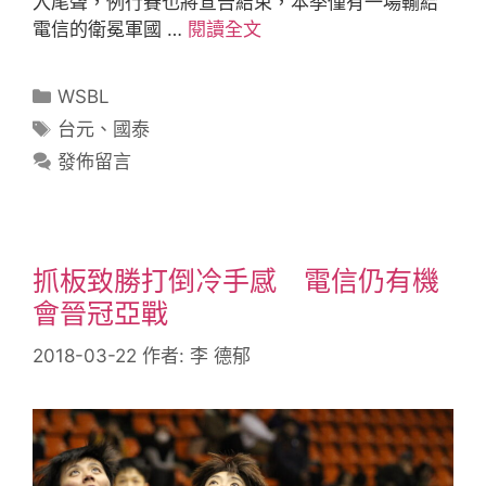
入尾聲，例行賽也將宣告結束，本季僅有一場輸給
電信的衛冕軍國 …
閱讀全文
WSBL
台元
、
國泰
發佈留言
抓板致勝打倒冷手感 電信仍有機
會晉冠亞戰
2018-03-22
作者:
李 德郁