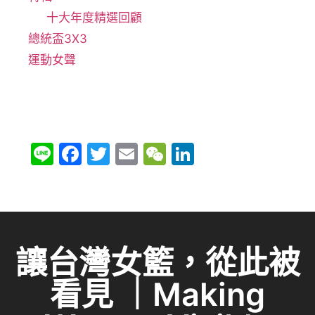
十大年度精選回顧
總統盃3X3
運動女聲
Li
F
T
E
W
Li
n
a
w
m
e
n
e
c
itt
ai
C
k
e
er
l
h
e
b
at
dI
讓台灣女籃，從此被
o
n
看見 ｜Making
o
k