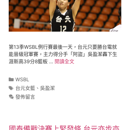
第13季WSBL例行賽最後一天，台元只要勝台電就
能晉級冠軍賽，主力得分手「阿盜」吳盈潔轟下生
涯新高39分8籃板 …
閱讀全文
WSBL
台元女籃
、
吳盈潔
發佈留言
國泰備戰決賽上緊發條 台元亦步亦