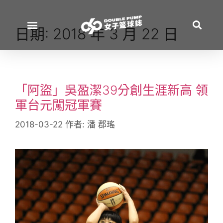
日期:
2018 年 3 月 22 日
「阿盜」吳盈潔39分創生涯新高 領
軍台元闖冠軍賽
2018-03-22
作者:
潘 郡瑤