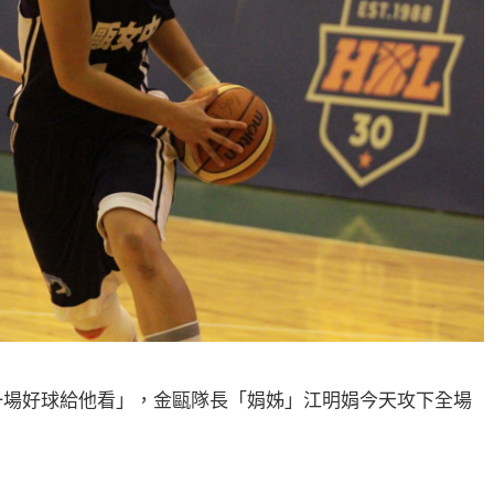
一場好球給他看」，金甌隊長「娟姊」江明娟今天攻下全場