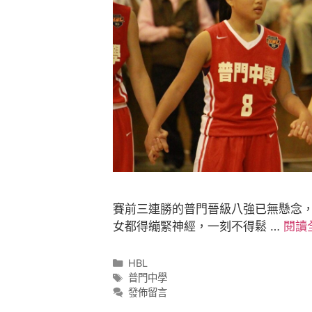
賽前三連勝的普門晉級八強已無懸念
女都得繃緊神經，一刻不得鬆 …
閱讀
HBL
普門中學
發佈留言