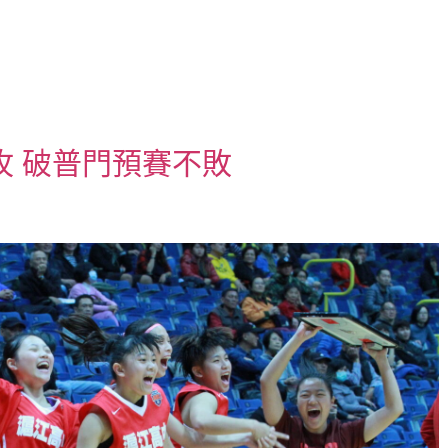
攻 破普門預賽不敗