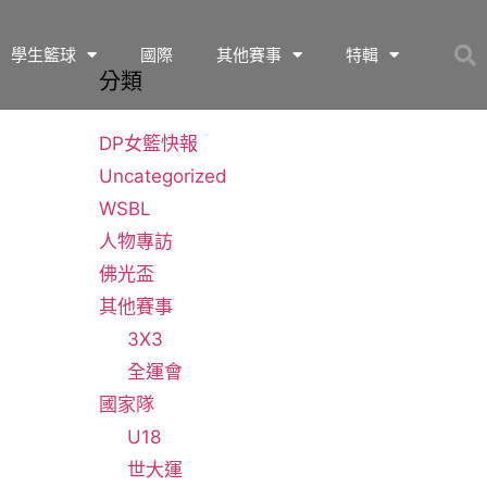
學生籃球
國際
其他賽事
特輯
分類
DP女籃快報
Uncategorized
WSBL
人物專訪
佛光盃
其他賽事
3X3
全運會
國家隊
U18
世大運