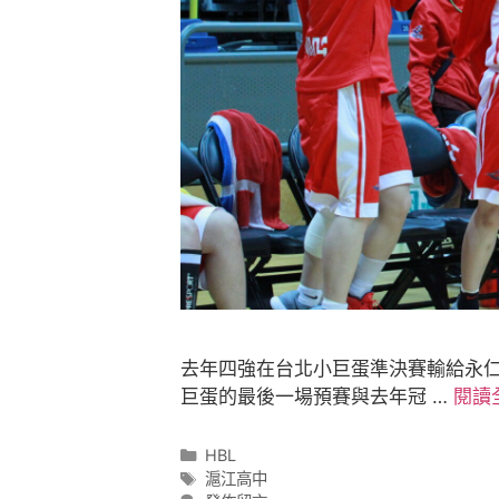
去年四強在台北小巨蛋準決賽輸給永
巨蛋的最後一場預賽與去年冠 …
閱讀
HBL
滬江高中