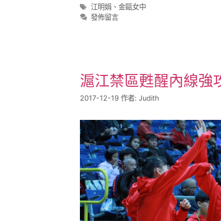
江明娟
、
金甌女中
發佈留言
滬江禁區甦醒內線強
2017-12-19
作者:
Judith