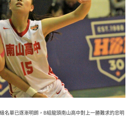
，晉級名單已逐漸明朗，B組龍頭南山高中對上一勝難求的忠明