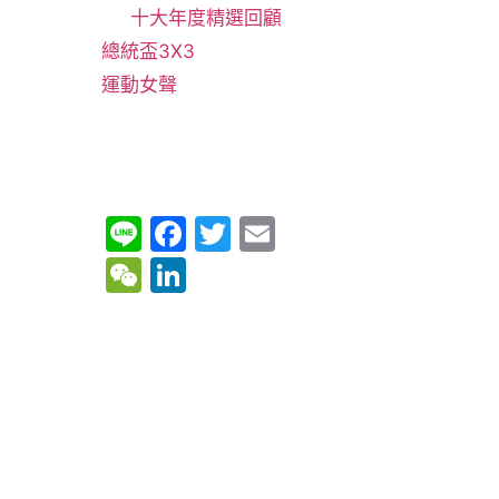
十大年度精選回顧
總統盃3X3
運動女聲
Li
F
T
E
n
a
w
m
W
Li
e
c
itt
ai
e
n
e
er
l
C
k
b
h
e
o
at
dI
o
n
k