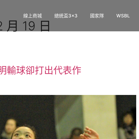
線上商城
總統盃3×3
國家隊
WSBL
2 月 19 日
忠明輸球卻打出代表作