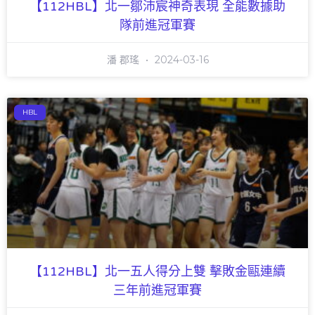
【112HBL】北一鄒沛宸神奇表現 全能數據助
隊前進冠軍賽
潘 郡瑤
2024-03-16
HBL
【112HBL】北一五人得分上雙 擊敗金甌連續
三年前進冠軍賽