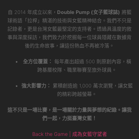
自 2014 年成立以來，
Double Pump (女子籃球誌)
將籃
球術語「拉桿」精湛的技術與女籃精神結合。我們不只是
記錄者，更是台灣女籃最堅定的支持者。透過具溫度的敘
事與深度採訪，我們致力於挖掘每一位球員隱藏在數據背
後的生命故事，讓這份熱血不再被冷落。
全方位覆蓋：
每年產出超過 500 則原創內容，橫
跨基層校隊、職業聯賽至旅外球員。
強大影響力：
累積創造逾 1,000 萬次瀏覽，讓女籃
的精彩跨越螢幕。
這不只是一場比賽，是一場關於力量與夢想的紀錄。讓我
們一起，力挺臺灣女籃！
Back the Game | 成為女籃守望者