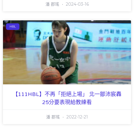
潘 郡瑤
2024-03-16
HBL
【111HBL】不再「拒絕上場」 北一鄒沛宸轟
25分要表現給教練看
潘 郡瑤
2022-12-21