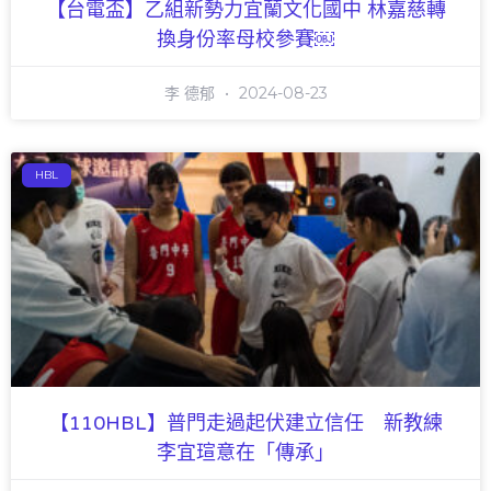
【台電盃】乙組新勢力宜蘭文化國中 林嘉慈轉
換身份率母校參賽￼
李 德郁
2024-08-23
HBL
【110HBL】普門走過起伏建立信任 新教練
李宜瑄意在「傳承」