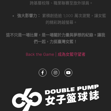
跨基層校隊、職業聯賽至旅外球員。
強大影響力：
累積創造逾 1,000 萬次瀏覽，讓女籃
的精彩跨越螢幕。
這不只是一場比賽，是一場關於力量與夢想的紀錄。讓我
們一起，力挺臺灣女籃！
Back the Game | 成為女籃守望者