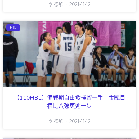
李 德郁
2021-11-12
HBL
【110HBL】備戰期自由發揮留一手 金甌目
標比八強更進一步
李 德郁
2021-11-12