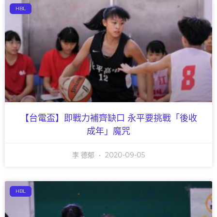
HBL
【台電盃】即戰力補齊缺口 永平要挑戰「後收
成年」魔咒
李 德郁
2020-09-05
HBL