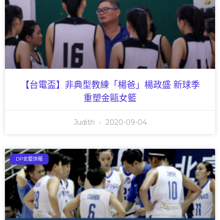
【台電盃】非典型教練「楊爸」楊政盛 新球季
重塑金甌女籃
Judith
2020-09-04
DP女籃快報