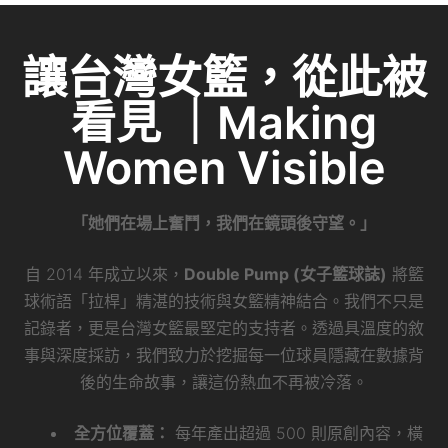
讓台灣女籃，從此被
看見 ｜Making
Women Visible
「她們在場上奮鬥，我們在鏡頭後守望。」
自 2014 年成立以來，
Double Pump (女子籃球誌)
將籃
球術語「拉桿」精湛的技術與女籃精神結合。我們不只是
記錄者，更是台灣女籃最堅定的支持者。透過具溫度的敘
事與深度採訪，我們致力於挖掘每一位球員隱藏在數據背
後的生命故事，讓這份熱血不再被冷落。
全方位覆蓋：
每年產出超過 500 則原創內容，橫