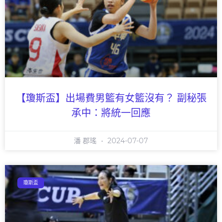
【瓊斯盃】出場費男籃有女籃沒有？ 副秘張
承中：將統一回應
潘 郡瑤
2024-07-07
瓊斯盃