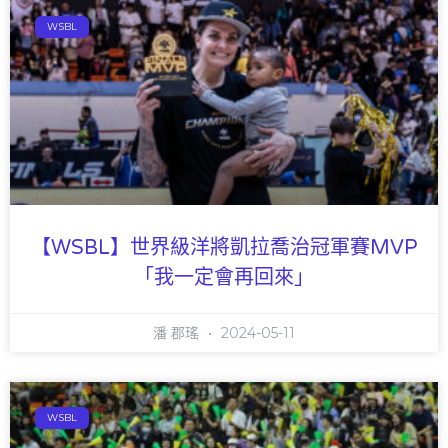
WSBL
【WSBL】世界級洋將凱拉喬治冠軍賽MVP
「我一定會再回來」
潘 郡瑤
2024-05-11
WSBL