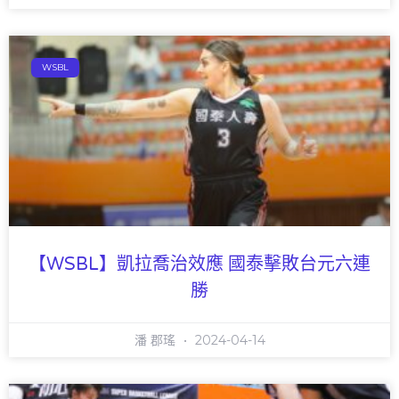
WSBL
【WSBL】凱拉喬治效應 國泰擊敗台元六連
勝
潘 郡瑤
2024-04-14