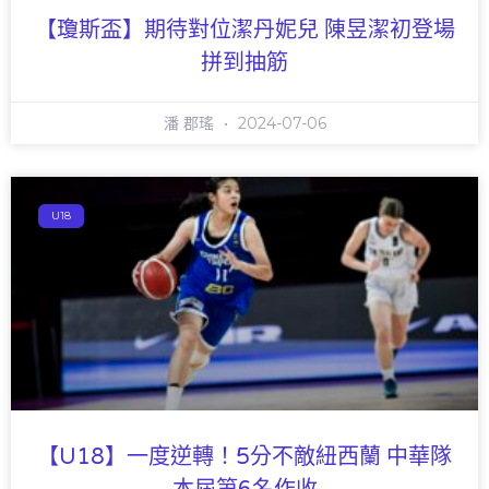
【瓊斯盃】期待對位潔丹妮兒 陳昱潔初登場
拼到抽筋
潘 郡瑤
2024-07-06
U18
【U18】一度逆轉！5分不敵紐西蘭 中華隊