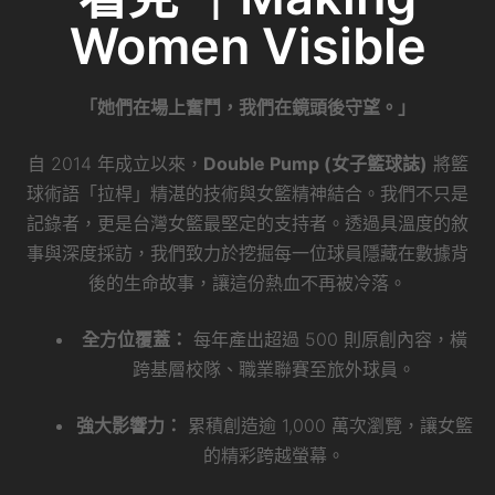
Women Visible
「她們在場上奮鬥，我們在鏡頭後守望。」
自 2014 年成立以來，
Double Pump (女子籃球誌)
將籃
球術語「拉桿」精湛的技術與女籃精神結合。我們不只是
記錄者，更是台灣女籃最堅定的支持者。透過具溫度的敘
事與深度採訪，我們致力於挖掘每一位球員隱藏在數據背
後的生命故事，讓這份熱血不再被冷落。
全方位覆蓋：
每年產出超過 500 則原創內容，橫
跨基層校隊、職業聯賽至旅外球員。
強大影響力：
累積創造逾 1,000 萬次瀏覽，讓女籃
的精彩跨越螢幕。