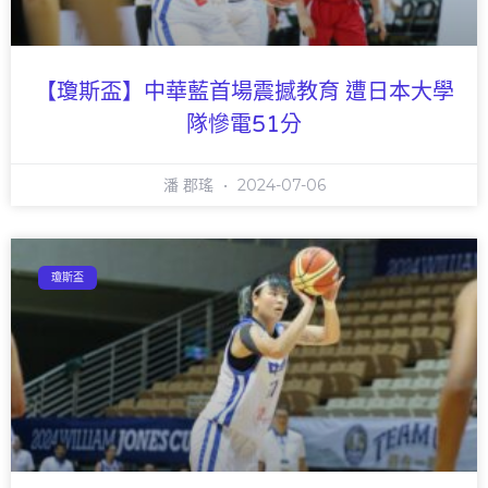
【瓊斯盃】中華藍首場震撼教育 遭日本大學
隊慘電51分
潘 郡瑤
2024-07-06
瓊斯盃