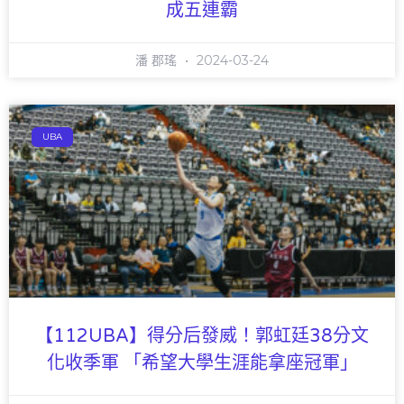
成五連霸
潘 郡瑤
2024-03-24
UBA
【112UBA】得分后發威！郭虹廷38分文
化收季軍 「希望大學生涯能拿座冠軍」