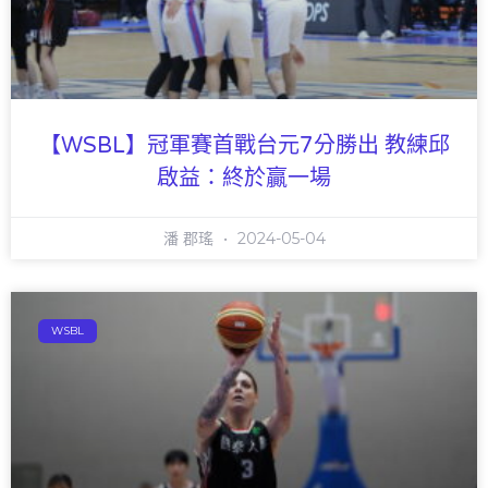
【WSBL】冠軍賽首戰台元7分勝出 教練邱
啟益：終於贏一場
潘 郡瑤
2024-05-04
WSBL