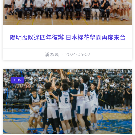
陽明盃睽違四年復辦 日本櫻花學園再度來台
潘 郡瑤
2024-04-02
UBA