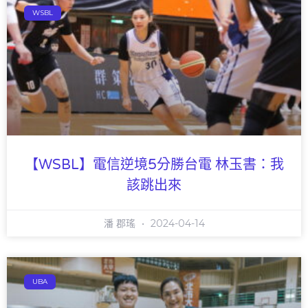
WSBL
【WSBL】電信逆境5分勝台電 林玉書：我
該跳出來
潘 郡瑤
2024-04-14
UBA