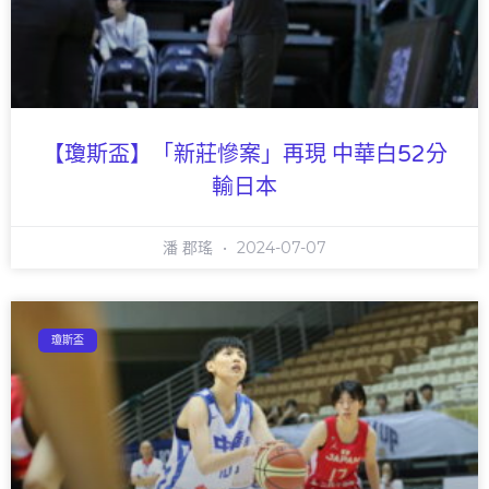
【瓊斯盃】「新莊慘案」再現 中華白52分
輸日本
潘 郡瑤
2024-07-07
瓊斯盃