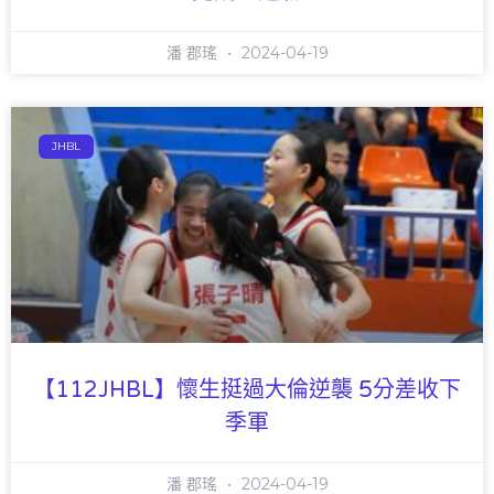
潘 郡瑤
2024-04-19
JHBL
【112JHBL】懷生挺過大倫逆襲 5分差收下
季軍
潘 郡瑤
2024-04-19