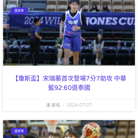
國家隊
【瓊斯盃】宋瑞蓁首次登場7分7助攻 中華
藍92:60退泰國
潘 郡瑤
2024-07-07
國家隊