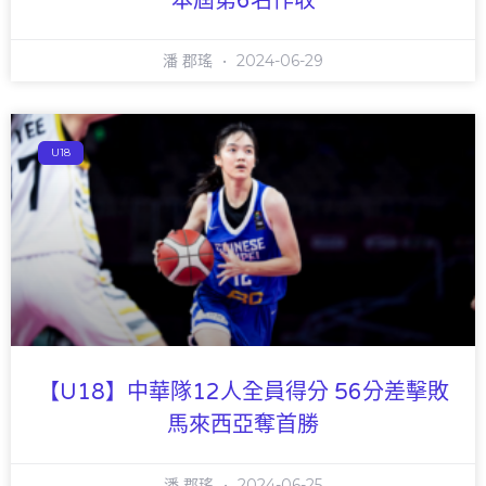
本屆第6名作收
潘 郡瑤
2024-06-29
U18
【U18】中華隊12人全員得分 56分差擊敗
馬來西亞奪首勝
潘 郡瑤
2024-06-25