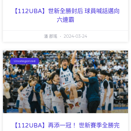
【112UBA】世新全勝封后 球員喊話邁向
六連霸
潘 郡瑤
2024-03-24
Uncategorized
【112UBA】再添一冠！ 世新賽季全勝完