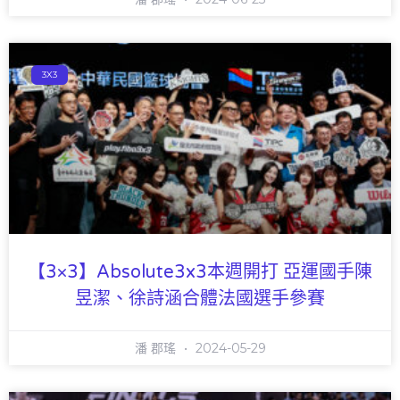
3X3
【3×3】Absolute3x3本週開打 亞運國手陳
昱潔、徐詩涵合體法國選手參賽
潘 郡瑤
2024-05-29