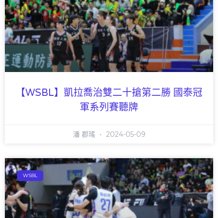
【WSBL】凱拉喬治雙二十搶第二勝 國泰冠
軍系列賽聽牌
潘 郡瑤
2024-05-09
WSBL