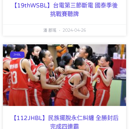
【19thWSBL】台電第三節斷電 國泰季後
挑戰賽聽牌
潘 郡瑤
2024-04-26
JHBL
【112JHBL】民族擺脫永仁糾纏 全勝封后
完成四連霸