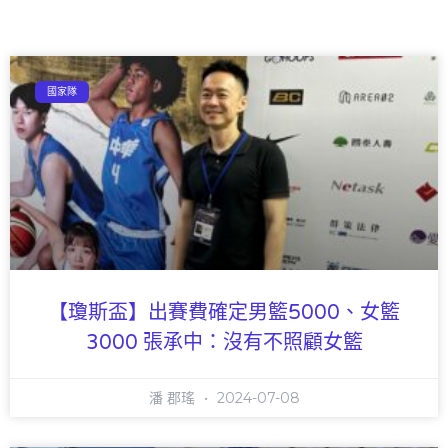
國家隊
【瓊斯盃】出賽費確定男籃5000、女籃
3000 張承中：沒有不照顧女籃
潘 郡瑤
2024-07-08