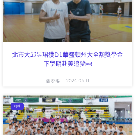
北市大邱昱珺獲D1華盛頓州大全額獎學金
下學期赴美追夢￼
潘 郡瑤
2024-04-11
特輯