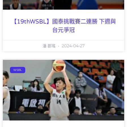
【19thWSBL】國泰挑戰賽二連勝 下週與
台元爭冠
潘 郡瑤
2024-04-27
WSBL