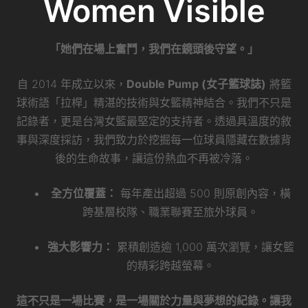
Women Visible
「她們在場上奮鬥，我們在鏡頭後守望。」
自 2014 年成立以來，
Double Pump (女子籃球誌)
將籃
球術語「拉桿」精湛的技術與女籃精神結合。我們不只是
記錄者，更是台灣女籃最堅定的支持者。透過具溫度的敘
事與深度採訪，我們致力於挖掘每一位球員隱藏在數據背
後的生命故事，讓這份熱血不再被冷落。
全方位覆蓋：
每年產出超過 500 則原創內容，橫
跨基層校隊、職業聯賽至旅外球員。
強大影響力：
累積創造逾 1,000 萬次瀏覽，讓女籃
的精彩跨越螢幕。
這不只是一場比賽，是一場關於力量與夢想的紀錄。讓我