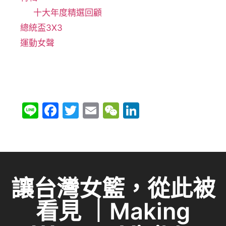
十大年度精選回顧
總統盃3X3
運動女聲
Li
F
T
E
W
Li
n
a
w
m
e
n
e
c
itt
ai
C
k
e
er
l
h
e
b
at
dI
讓台灣女籃，從此被
o
n
看見 ｜Making
o
k