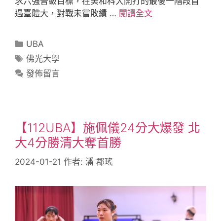
求六強晉級目標，在美和科大開打的最後一階段首
遇臺體大，對戰未嘗敗績 …
閱讀全文
UBA
佛光大學
發佈留言
【112UBA】施佩儀24分大爆發 北
大4分勝清大奪首勝
2024-01-21
作者:
潘 郡瑤