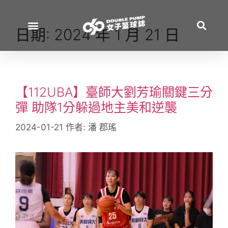
日期:
2024 年 1 月 21 日
【112UBA】臺師大劉芳瑜關鍵三分
彈 助隊1分躲過地主美和逆襲
2024-01-21
作者:
潘 郡瑤