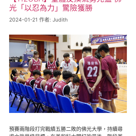
光「以忍為力」驚險獲勝
2024-01-21
作者:
Judith
預賽兩階段打完戰績五勝二敗的佛光大學，持續尋