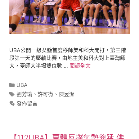
UBA公開一級女籃首度移師美和科大開打，第三階
段第一天的壓軸比賽，由地主美和科大對上臺灣師
大，臺師大半場雙位數 …
閱讀全文
UBA
劉芳瑜
、
許可微
、
陳昱潔
發佈留言
【112UBA】臺體反撲氣勢兇猛 佛