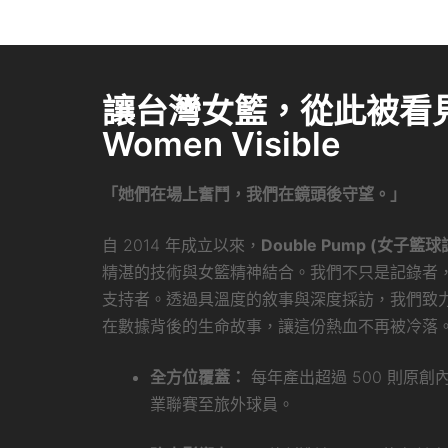
讓台灣女籃，從此被看見 
Women Visible
「她們在場上奮鬥，我們在鏡頭後守望。」
自 2014 年成立以來，
Double Pump (女子籃球
精湛的技術與女籃精神結合。我們不只是記錄者
支持者。透過具溫度的敘事與深度採訪，我們致
在數據背後的生命故事，讓這份熱血不再被冷落
全方位覆蓋：
每年產出超過 500 則原
業聯賽至旅外球員。