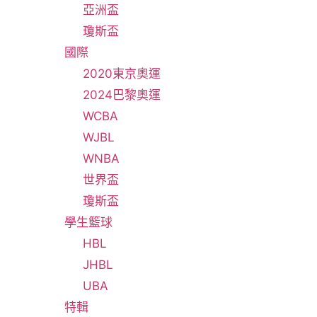
亞洲盃
瓊斯盃
國際
2020東京奧運
2024巴黎奧運
WCBA
WJBL
WNBA
世界盃
瓊斯盃
學生籃球
HBL
JHBL
UBA
特輯