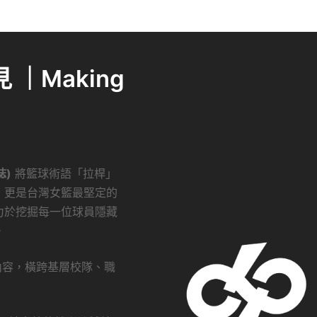
｜Making
誌)
將籃球術語「拉桿」
，更是台灣女籃最堅定的
力於挖掘每一位球員隱藏
。
創內容，橫跨基層校隊、職