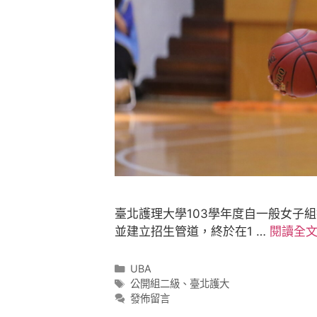
臺北護理大學103學年度自一般女子
並建立招生管道，終於在1 …
閱讀全
UBA
公開組二級
、
臺北護大
發佈留言