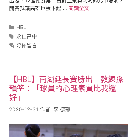
出發！12強預賽第二日對上來勢洶洶的北市陽明，
開賽就讓高雄巨蛋下起 …
閱讀全文
HBL
永仁高中
發佈留言
【HBL】南湖延長賽勝出 教練孫
韻筌：「球員的心理素質比我還
好」
2020-12-31
作者:
李 德郁