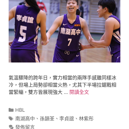
氣溫驟降的跨年日，實力相當的兩隊手感雖同樣冰
冷，但場上局勢卻相當火熱，尤其下半場拉鋸戰相
當緊繃，雙方皆展現強大 …
閱讀全文
HBL
南湖高中
、
孫韻荃
、
李貞誼
、
林紫彤
發佈留言