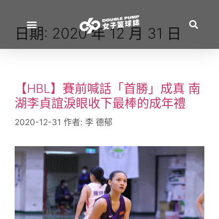
日期:
2020 年 12 月 31 日
【HBL】賽前喊話「首勝」成真 南
湖李貞誼淚眼收下最棒的成年禮
2020-12-31
作者:
李 德郁