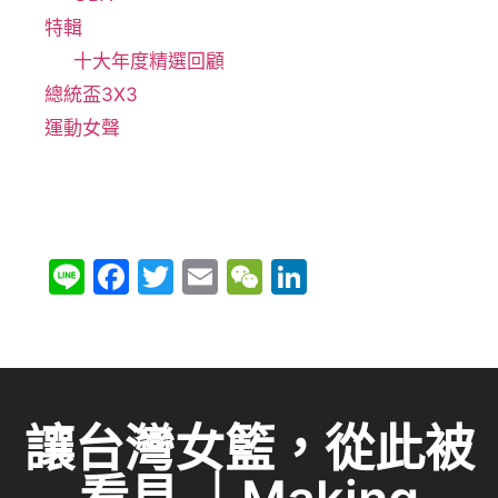
特輯
十大年度精選回顧
總統盃3X3
運動女聲
Li
F
T
E
W
Li
n
a
w
m
e
n
e
c
itt
ai
C
k
e
er
l
h
e
b
at
dI
讓台灣女籃，從此被
o
n
o