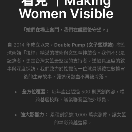
看見 ｜Making
k
Women Visible
「她們在場上奮鬥，我們在鏡頭後守望。」
自 2014 年成立以來，
Double Pump (女子籃球誌)
將籃
球術語「拉桿」精湛的技術與女籃精神結合。我們不只是
記錄者，更是台灣女籃最堅定的支持者。透過具溫度的敘
事與深度採訪，我們致力於挖掘每一位球員隱藏在數據背
後的生命故事，讓這份熱血不再被冷落。
全方位覆蓋：
每年產出超過 500 則原創內容，橫
跨基層校隊、職業聯賽至旅外球員。
強大影響力：
累積創造逾 1,000 萬次瀏覽，讓女籃
的精彩跨越螢幕。