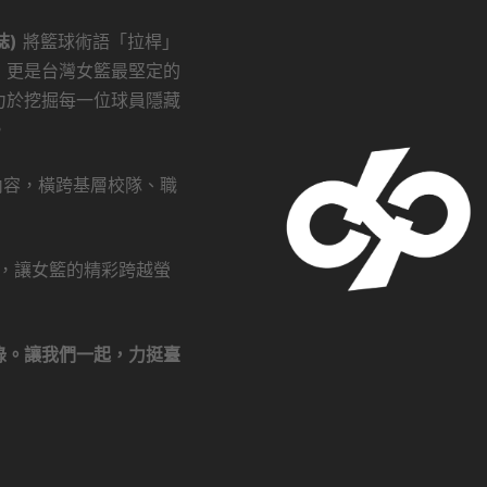
誌)
將籃球術語「拉桿」
，更是台灣女籃最堅定的
力於挖掘每一位球員隱藏
。
創內容，橫跨基層校隊、職
瀏覽，讓女籃的精彩跨越螢
錄。讓我們一起，力挺臺