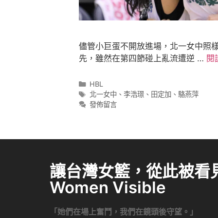
儘管小巨蛋不開放進場，北一女中照
先，雖然在第四節碰上亂流遭逆 …
閱
HBL
北一女中
、
李浩璟
、
田定加
、
駱燕萍
發佈留言
讓台灣女籃，從此被看見 
Women Visible
「她們在場上奮鬥，我們在鏡頭後守望。」