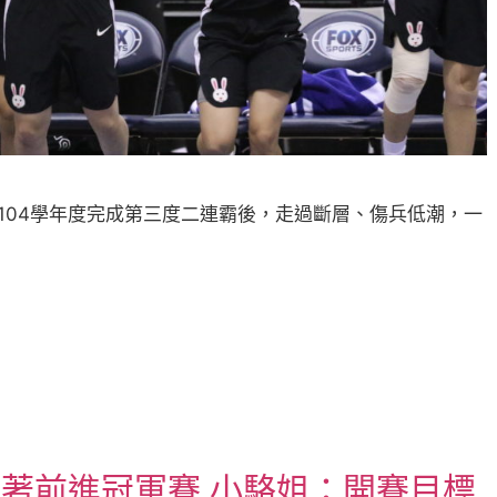
自104學年度完成第三度二連霸後，走過斷層、傷兵低潮，一
女笑著前進冠軍賽 小駱姐：開賽目標