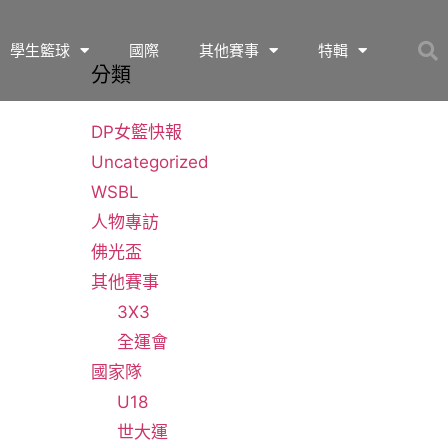
學生籃球
國際
其他賽事
特輯
分類
DP女籃快報
Uncategorized
WSBL
人物專訪
佛光盃
其他賽事
3X3
全運會
國家隊
U18
世大運