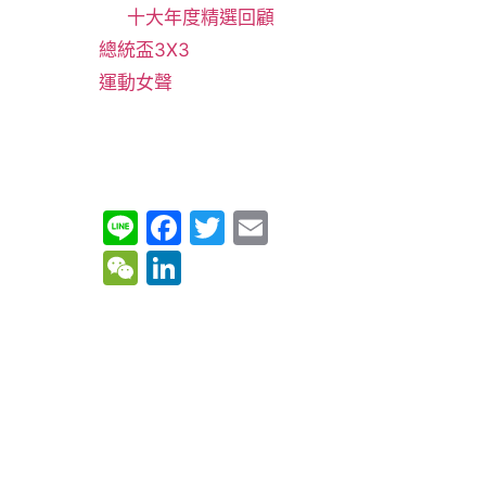
十大年度精選回顧
總統盃3X3
運動女聲
Li
F
T
E
n
a
w
m
W
Li
e
c
itt
ai
e
n
e
er
l
C
k
b
h
e
o
at
dI
o
n
k