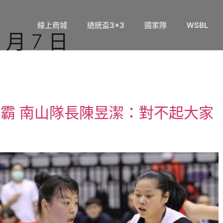
線上商城
總統盃3×3
國家隊
WSBL
 月 7 日
二連霸 南山隊長陳昱潔：對不起大家