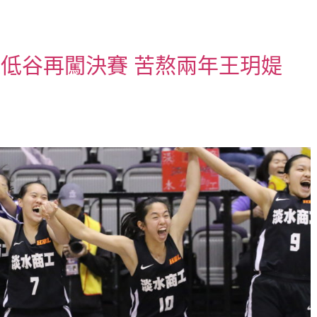
走過低谷再闖決賽 苦熬兩年王玥媞