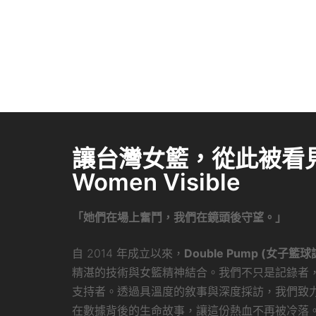
讓台灣女籃，從此被看見 
Women Visible
「她們在場上奮鬥，我們在鏡頭後守望。」
自 2014 年成立以來，
Double Pump (女子籃球
精湛的技術與女籃精神結合。我們不只是記錄者
支持者。透過具溫度的敘事與深度採訪，我們致
在數據背後的生命故事，讓這份熱血不再被冷落