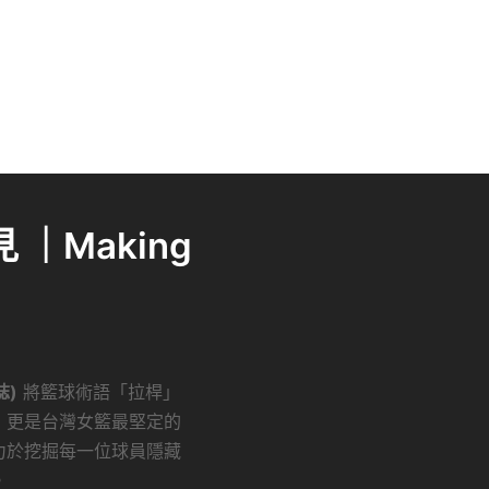
｜Making
誌)
將籃球術語「拉桿」
，更是台灣女籃最堅定的
力於挖掘每一位球員隱藏
。