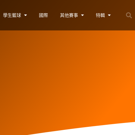
學生籃球
國際
其他賽事
特輯