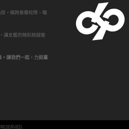
創內容，橫跨基層校隊、職
瀏覽，讓女籃的精彩跨越螢
錄。讓我們一起，力挺臺
 RESERVED.