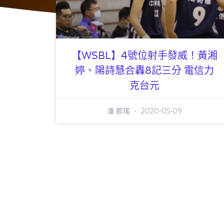
【WSBL】4號位射手發威！黃湘
婷、陽詩慧合轟8記三分 電信力
克台元
潘 郡瑤
2020-05-09