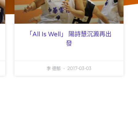
「All Is Well」 陽詩慧沉澱再出
發
李 德郁
2017-03-03