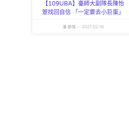
【109UBA】臺師大副隊長陳怡
萱找回自信 「一定要去小巨蛋」
潘 郡瑤
2021-02-18