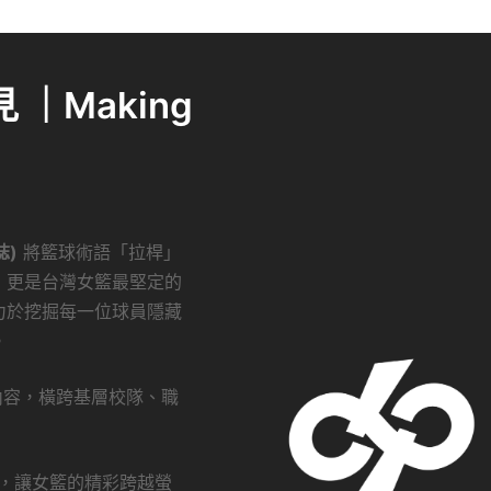
｜Making
誌)
將籃球術語「拉桿」
，更是台灣女籃最堅定的
力於挖掘每一位球員隱藏
。
創內容，橫跨基層校隊、職
瀏覽，讓女籃的精彩跨越螢