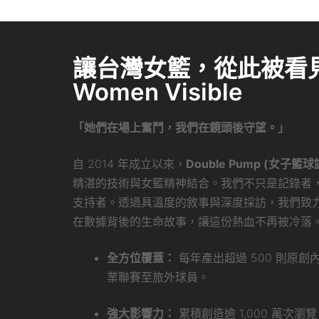
讓台灣女籃，從此被看見 
Women Visible
「她們在場上奮鬥，我們在鏡頭後守望。」
自 2014 年成立以來，
Double Pump (女子籃球
精湛的技術與女籃精神結合。我們不只是記錄者
支持者。透過具溫度的敘事與深度採訪，我們致
在數據背後的生命故事，讓這份熱血不再被冷落
全方位覆蓋：
每年產出超過 500 則原
業聯賽至旅外球員。
強大影響力：
累積創造逾 1,000 萬次