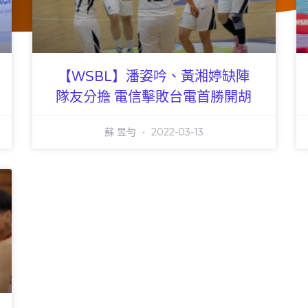
【WSBL】潘姿吟、黃湘婷缺陣
隊友分擔 電信擊敗台電首勝開胡
蘇 昱勻
2022-03-13