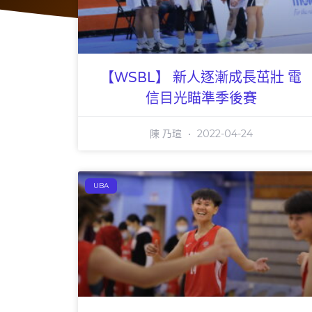
【WSBL】 新人逐漸成長茁壯 電
信目光瞄準季後賽
陳 乃瑄
2022-04-24
UBA