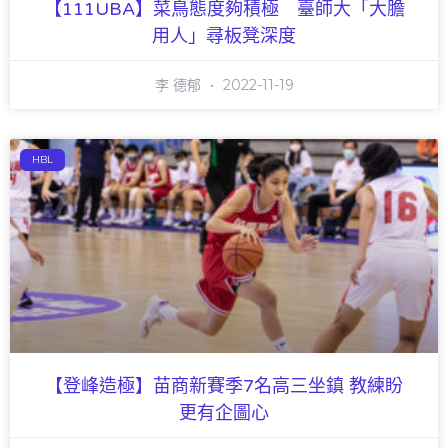
【111UBA】菜鳥態度夠積極 臺師大「大膽
用人」尋板凳深度
李 德郁
2022-11-19
HBL
【登峰造極】苗商新賽季7名高三坐鎮 教練盼
更有企圖心