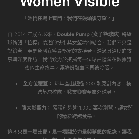
Women Visible
「她們在場上奮鬥，我們在鏡頭後守望。」
自 2014 年成立以來，
Double Pump (女子籃球誌)
將籃
球術語「拉桿」精湛的技術與女籃精神結合。我們不只是
記錄者，更是台灣女籃最堅定的支持者。透過具溫度的敘
事與深度採訪，我們致力於挖掘每一位球員隱藏在數據背
後的生命故事，讓這份熱血不再被冷落。
全方位覆蓋：
每年產出超過 500 則原創內容，橫
跨基層校隊、職業聯賽至旅外球員。
強大影響力：
累積創造逾 1,000 萬次瀏覽，讓女籃
的精彩跨越螢幕。
這不只是一場比賽，是一場關於力量與夢想的紀錄。讓我