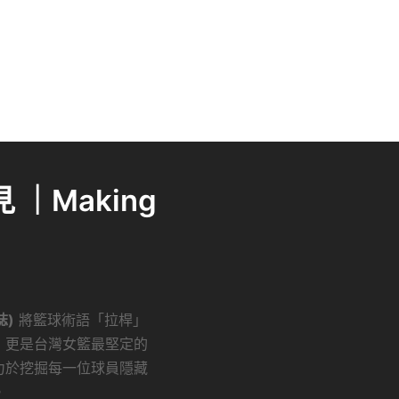
｜Making
誌)
將籃球術語「拉桿」
，更是台灣女籃最堅定的
力於挖掘每一位球員隱藏
。