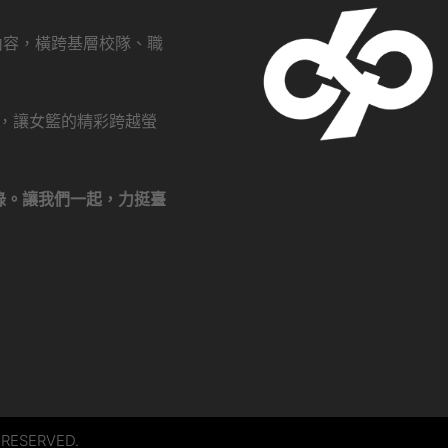
創內容，橫跨基層校隊、職
瀏覽，讓女籃的精彩跨越螢
錄。讓我們一起，力挺臺
 RESERVED.