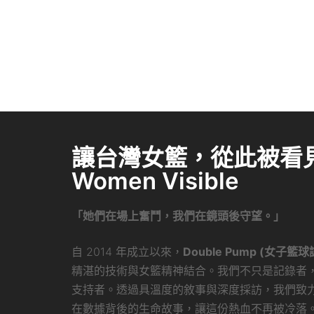
讓台灣女籃，從此被看見 
Women Visible
「她們在場上奮鬥，我們在鏡頭後守望。」
自 2014 年成立以來，
Double Pump (女子籃球
精湛的技術與女籃精神結合。我們不只是記錄者
支持者。透過具溫度的敘事與深度採訪，我們致
在數據背後的生命故事，讓這份熱血不再被冷落