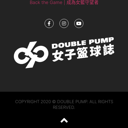
Back the Game | 成為女籃守望者
COPYRIGHT 2020 © DOUBLE PUMP. ALL RIGHTS
RESERVED.