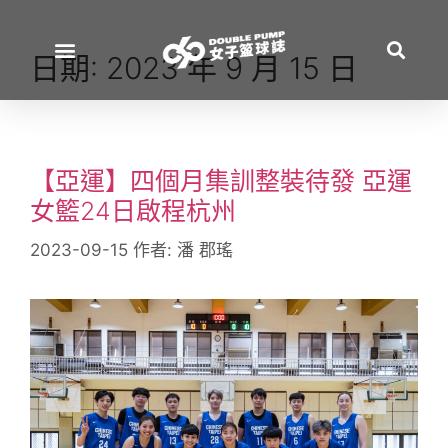
日期:
2023 年 9 月 15 日
【亞運】四個月集訓整裝待發 亞運
女籃24日啟程杭州
2023-09-15
作者:
潘 郡瑤