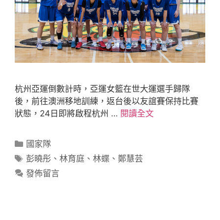
杭州亞運倒數計時，亞運女籃在世大運選手歸隊
後，前往澳洲移地訓練，返台後以友誼賽保持比賽
狀態，24日即將啟程杭州 …
閱讀全文
國家隊
彭曉彤
、
林育庭
、
林蝶
、
鄭慧芸
發佈留言