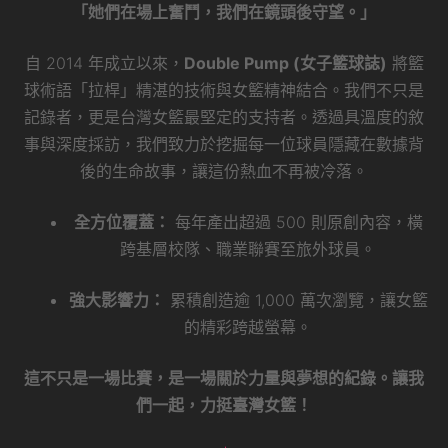
「她們在場上奮鬥，我們在鏡頭後守望。」
自 2014 年成立以來，
Double Pump (女子籃球誌)
將籃
球術語「拉桿」精湛的技術與女籃精神結合。我們不只是
記錄者，更是台灣女籃最堅定的支持者。透過具溫度的敘
事與深度採訪，我們致力於挖掘每一位球員隱藏在數據背
後的生命故事，讓這份熱血不再被冷落。
全方位覆蓋：
每年產出超過 500 則原創內容，橫
跨基層校隊、職業聯賽至旅外球員。
強大影響力：
累積創造逾 1,000 萬次瀏覽，讓女籃
的精彩跨越螢幕。
這不只是一場比賽，是一場關於力量與夢想的紀錄。讓我
們一起，力挺臺灣女籃！