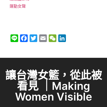
運動女聲
Li
F
T
E
W
Li
n
a
w
m
e
n
e
c
itt
ai
C
k
e
er
l
h
e
b
at
dI
讓台灣女籃，從此被
o
n
看見 ｜Making
o
k
Women Visible